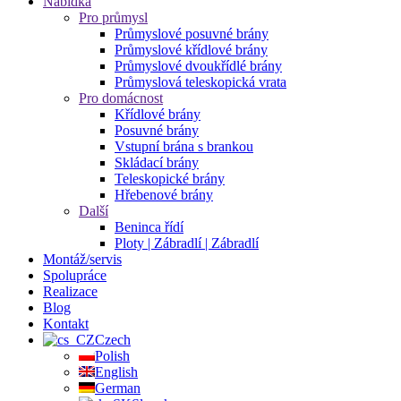
Nabídka
Pro průmysl
Průmyslové posuvné brány
Průmyslové křídlové brány
Průmyslové dvoukřídlé brány
Průmyslová teleskopická vrata
Pro domácnost
Křídlové brány
Posuvné brány
Vstupní brána s brankou
Skládací brány
Teleskopické brány
Hřebenové brány
Další
Beninca řídí
Ploty | Zábradlí | Zábradlí
Montáž/servis
Spolupráce
Realizace
Blog
Kontakt
Czech
Polish
English
German