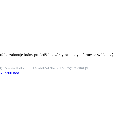
tfolio zahrnuje brány pro letiště, továrny, stadiony a farmy se světlo
8)12-284-01-05
+48-602-470-870
biuro@rakstal.pl
 - 15:00 hod.