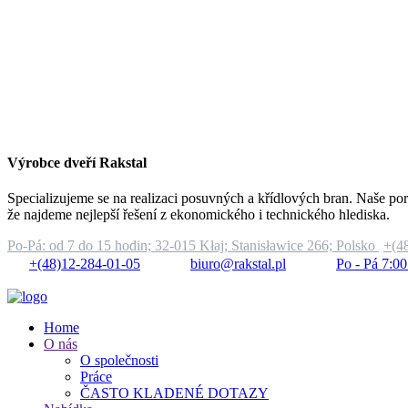
Výrobce dveří Rakstal
Specializujeme se na realizaci posuvných a křídlových bran. Naše por
že najdeme nejlepší řešení z ekonomického i technického hlediska.
Po-Pá: od 7 do 15 hodin;
32-015 Kłaj; Stanisławice 266; Polsko
+(4
+(48)12-284-01-05
biuro@rakstal.pl
Po - Pá 7:00
Home
O nás
O společnosti
Práce
ČASTO KLADENÉ DOTAZY