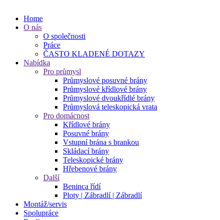
Home
O nás
O společnosti
Práce
ČASTO KLADENÉ DOTAZY
Nabídka
Pro průmysl
Průmyslové posuvné brány
Průmyslové křídlové brány
Průmyslové dvoukřídlé brány
Průmyslová teleskopická vrata
Pro domácnost
Křídlové brány
Posuvné brány
Vstupní brána s brankou
Skládací brány
Teleskopické brány
Hřebenové brány
Další
Beninca řídí
Ploty | Zábradlí | Zábradlí
Montáž/servis
Spolupráce