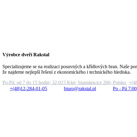
Výrobce dveří Rakstal
Specializujeme se na realizaci posuvných a křídlových bran. Naše por
že najdeme nejlepší řešení z ekonomického i technického hlediska.
Po-Pá: od 7 do 15 hodin;
32-015 Kłaj; Stanisławice 266; Polsko
+(4
+(48)12-284-01-05
biuro@rakstal.pl
Po - Pá 7:00