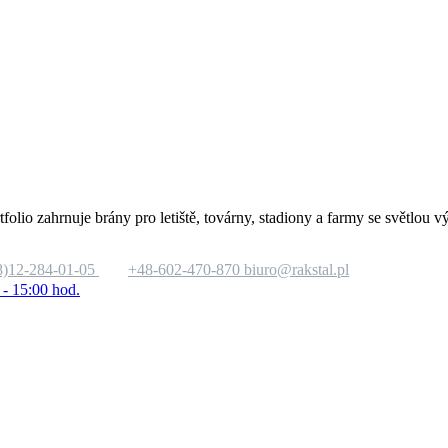
tfolio zahrnuje brány pro letiště, továrny, stadiony a farmy se světlo
8)12-284-01-05
+48-602-470-870
biuro@rakstal.pl
 - 15:00 hod.