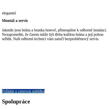
elegantní
Montáž a servis
Jakmile jsou brána a branka hotové, přistoupíme k odborné instalaci.
Nezapomeňte, že časem může být třeba každou bránu a její pohon
seřídit. Naši odborní technici vám zaručí bezproblémový servis.
Zkušenosti a sehraný tým
Vyrobíme jakoukoli bránu
V našem portfoliu najdete realizace bran pro letiště, průmyslové
závody, dopravní podniky, logistická centra, fotbalové stadiony i
strategické objekty. Stejně dobře si poradíme i s brankami pro
individuální investory.
Požádat o cenovou nabídku
Spolupráce