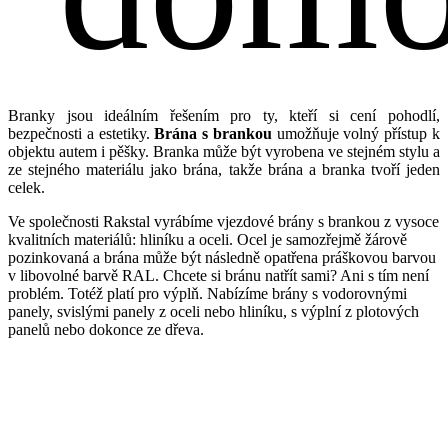
Branky jsou ideálním řešením pro ty, kteří si cení pohodlí,
bezpečnosti a estetiky.
Brána s brankou
umožňuje volný přístup k
objektu autem i pěšky. Branka může být vyrobena ve stejném stylu a
ze stejného materiálu jako brána, takže brána a branka tvoří jeden
celek.
Ve společnosti Rakstal vyrábíme vjezdové brány s brankou z vysoce
kvalitních materiálů: hliníku a oceli. Ocel je samozřejmě žárově
pozinkovaná a brána může být následně opatřena práškovou barvou
v libovolné barvě RAL. Chcete si bránu natřít sami? Ani s tím není
problém. Totéž platí pro výplň. Nabízíme brány s vodorovnými
panely, svislými panely z oceli nebo hliníku, s výplní z plotových
panelů nebo dokonce ze dřeva.