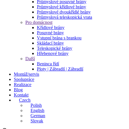
Průmyslové posuvné brány
Průmyslové křídlové brány
Průmyslové dvoukřídlé brány
Průmyslová teleskopická vrata
Pro domácnost
Křídlové brány
Posuvné brány
Vstupní brána s brankou
Skládací brány
Teleskopické brány
Hřebenové brány
Další
Beninca řídí
Ploty | Zábradlí | Zábradlí
Montáž/servis
Spolupráce
Realizace
Blog
Kontakt
Czech
Polish
English
German
Slovak