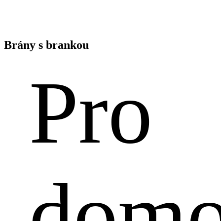
Brány s brankou
Pro
S důrazem na detail
dom
Vstupní brána s brankou
Výroba bran a branek