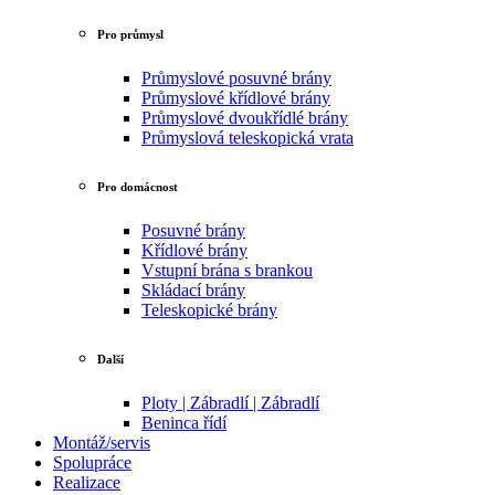
Pro průmysl
Průmyslové posuvné brány
Průmyslové křídlové brány
Průmyslové dvoukřídlé brány
Průmyslová teleskopická vrata
Pro domácnost
Posuvné brány
Křídlové brány
Vstupní brána s brankou
Skládací brány
Teleskopické brány
Další
Ploty | Zábradlí | Zábradlí
Beninca řídí
Montáž/servis
Spolupráce
Realizace