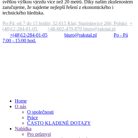
světlou výškou vjezdu více než 20 metrů. Díky našim zkušenostem
zaručujeme, že najdeme nejlepší řešení z ekonomického i
technického hlediska.
Po-Pá: od 7 do 15 hodin;
32-015 Kłaj; Stanisławice 266; Polsko
+
(48)12-284-01-05
+48-602-470-870
biuro@rakstal.pl
+(48)12-284-01-05
biuro@rakstal.pl
Po - Pá
7:00 - 15:00 hod.
Home
O nás
O společnosti
Práce
ČASTO KLADENÉ DOTAZY
Nabídka
Pro průmysl