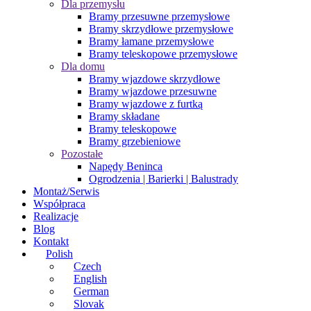
Dla przemysłu
Bramy przesuwne przemysłowe
Bramy skrzydłowe przemysłowe
Bramy łamane przemysłowe
Bramy teleskopowe przemysłowe
Dla domu
Bramy wjazdowe skrzydłowe
Bramy wjazdowe przesuwne
Bramy wjazdowe z furtką
Bramy składane
Bramy teleskopowe
Bramy grzebieniowe
Pozostałe
Napędy Beninca
Ogrodzenia | Barierki | Balustrady
Montaż/Serwis
Współpraca
Realizacje
Blog
Kontakt
Polish
Czech
English
German
Slovak