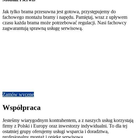
Jak tylko brama przesuwna jest gotowa, przystępujemy do
fachowego montażu bramy i napędu. Pamiętaj, wraz z upływem
czasu każda brama może potrzebować regulacji. Nasi fachowcy
zagwarantują sprawną usługę serwisową.
Doświadczenie i zgrany zespoł
Wykonamy każdą bramę
W naszym portfolio znajdziesz realizacje bram dla lotnisk, zakładów
przemysłowych, firm transportowych, centrów logistycznych,
stadionów piłkarskich, a nawet obiektów strategicznych. Z bramami
dla inwestorów indywidualnych radzimy sobie równie dobrze.
Zamów wycenę
Współpraca
Jesteśmy wiarygodnym kontrahentem, a z naszych usług korzystają
firmy z Polski i Europy oraz inwestorzy indywidualni. To dla tej
ostatniej grupy oferujemy usługi wsparcia i doradztwa,
profesjonalny montaż i opiekę serwisową.