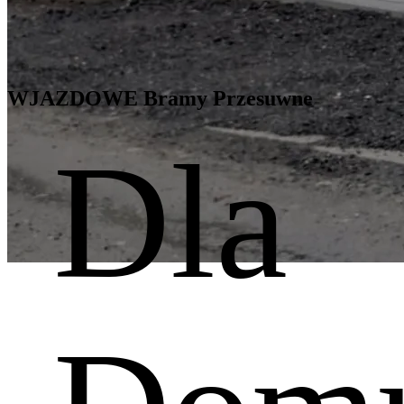
WJAZDOWE Bramy Przesuwne
Dla
Z dbałością o szczegóły
Bramy wjazdowe przesuwne
Produkcja bram skrzydłowych ze stali i aluminium