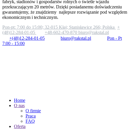
fabryk, stadionów i gospodarstw rolnych o świetle wjazdu
przekraczającym 20 metrów. Dzięki posiadanemu doświadczeniu
gwarantujemy, że znajdziemy najlepsze rozwiązanie pod względem
ekonomicznym i technicznym.
Pon-pt: 7:00 do 15:00;
32-015 Kłaj; Stanisławice 266; Polska
+
(48)12-284-01-05
+48-602-470-870
biuro@rakstal.pl
+(48)12-284-01-05
biuro@rakstal.pl
Pon - Pt
7:00 - 15:00
Home
O nas
O firmie
Praca
FAQ
Oferta