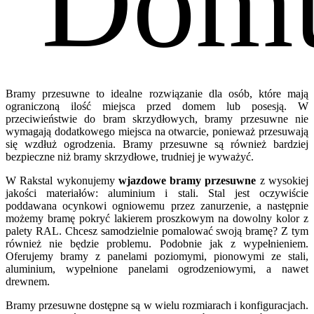
Dom
Bramy przesuwne to idealne rozwiązanie dla osób, które mają
ograniczoną ilość miejsca przed domem lub posesją. W
przeciwieństwie do bram skrzydłowych, bramy przesuwne nie
wymagają dodatkowego miejsca na otwarcie, ponieważ przesuwają
się wzdłuż ogrodzenia. Bramy przesuwne są również bardziej
bezpieczne niż bramy skrzydłowe, trudniej je wyważyć.
W Rakstal wykonujemy
wjazdowe bramy przesuwne
z wysokiej
jakości materiałów: aluminium i stali. Stal jest oczywiście
poddawana ocynkowi ogniowemu przez zanurzenie, a następnie
możemy bramę pokryć lakierem proszkowym na dowolny kolor z
palety RAL. Chcesz samodzielnie pomalować swoją bramę? Z tym
również nie będzie problemu. Podobnie jak z wypełnieniem.
Oferujemy bramy z panelami poziomymi, pionowymi ze stali,
aluminium, wypełnione panelami ogrodzeniowymi, a nawet
drewnem.
Bramy przesuwne dostępne są w wielu rozmiarach i konfiguracjach.