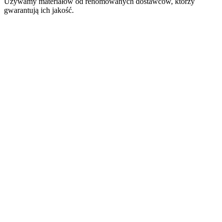
Używamy materiałów od renomowanych dostawców, którzy
gwarantują ich jakość.