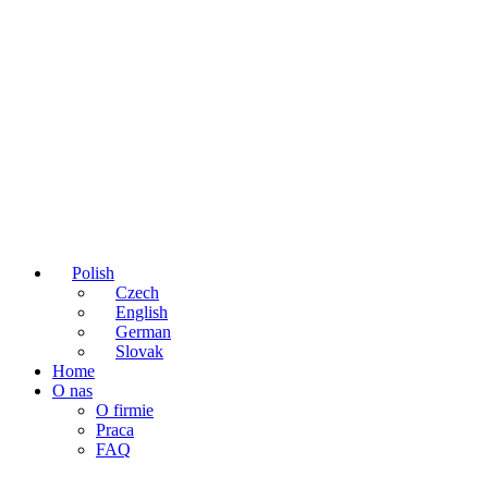
Polish
Czech
English
German
Slovak
Home
O nas
O firmie
Praca
FAQ