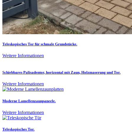
Teleskopisches Tor für schmale Grundstücke.
Weitere Informationen
Schiebbares Palisadentor, horizontal mit Zaun, Holzmaserung und Tor.
Weitere Informationen
Moderne Lamellenzaunpaneele.
Weitere Informationen
Teleskopisches Tor.