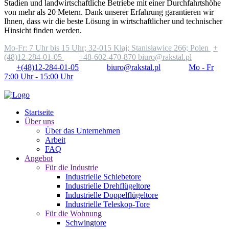
Stadien und landwirtschaftliche Betriebe mit einer Durchfahrtshöhe
von mehr als 20 Metern. Dank unserer Erfahrung garantieren wir
Ihnen, dass wir die beste Lösung in wirtschaftlicher und technischer
Hinsicht finden werden.
Mo-Fr: 7 Uhr bis 15 Uhr;
32-015 Kłaj; Stanisławice 266; Polen
+
(48)12-284-01-05
+48-602-470-870
biuro@rakstal.pl
+(48)12-284-01-05
biuro@rakstal.pl
Mo - Fr
7:00 Uhr - 15:00 Uhr
Startseite
Über uns
Über das Unternehmen
Arbeit
FAQ
Angebot
Für die Industrie
Industrielle Schiebetore
Industrielle Drehflügeltore
Industrielle Doppelflügeltore
Industrielle Teleskop-Tore
Für die Wohnung
Schwingtore