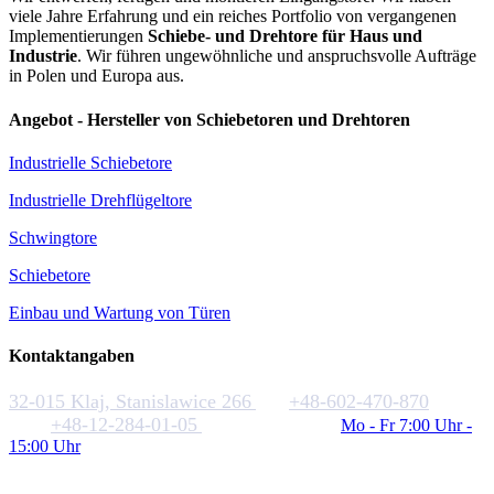
viele Jahre Erfahrung und ein reiches Portfolio von vergangenen
Implementierungen
Schiebe- und Drehtore für Haus und
Industrie
. Wir führen ungewöhnliche und anspruchsvolle Aufträge
in Polen und Europa aus.
Angebot - Hersteller von Schiebetoren und Drehtoren
Industrielle Schiebetore
Industrielle Drehflügeltore
Schwingtore
Schiebetore
Einbau und Wartung von Türen
Kontaktangaben
32-015 Klaj, Stanislawice 266
+48-602-470-870
+48-12-284-01-05
biuro@rakstal.pl
Mo - Fr 7:00 Uhr -
15:00 Uhr