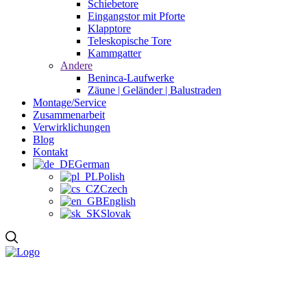
Schiebetore
Eingangstor mit Pforte
Klapptore
Teleskopische Tore
Kammgatter
Andere
Beninca-Laufwerke
Zäune | Geländer | Balustraden
Montage/Service
Zusammenarbeit
Verwirklichungen
Blog
Kontakt
German
Polish
Czech
English
Slovak