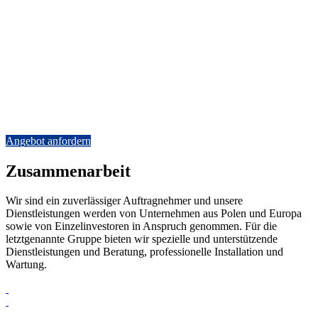
Erfahrung und ein gut eingespieltes Team
Wir führen jedes Stahlprojekt durch
In unserem Portfolio finden Sie Realisierungen von Toren für
Flughäfen, Industrieanlagen, Transportunternehmen,
Logistikzentren, Fußballstadien und sogar strategische
Einrichtungen. Auch Zäune für Einzelinvestoren, Stadien und die
Industrie sind unser Metier.
Angebot anfordern
Zusammenarbeit
Wir sind ein zuverlässiger Auftragnehmer und unsere
Dienstleistungen werden von Unternehmen aus Polen und Europa
sowie von Einzelinvestoren in Anspruch genommen. Für die
letztgenannte Gruppe bieten wir spezielle und unterstützende
Dienstleistungen und Beratung, professionelle Installation und
Wartung.