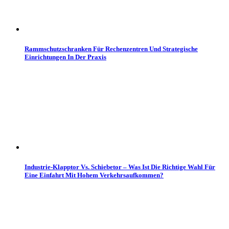
Rammschutzschranken Für Rechenzentren Und Strategische
Einrichtungen In Der Praxis
Industrie-Klapptor Vs. Schiebetor – Was Ist Die Richtige Wahl Für
Eine Einfahrt Mit Hohem Verkehrsaufkommen?