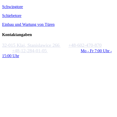
Schwingtore
Schiebetore
Einbau und Wartung von Türen
Kontaktangaben
32-015 Klaj, Stanislawice 266
+48-602-470-870
+48-12-284-01-05
biuro@rakstal.pl
Mo - Fr 7:00 Uhr -
15:00 Uhr