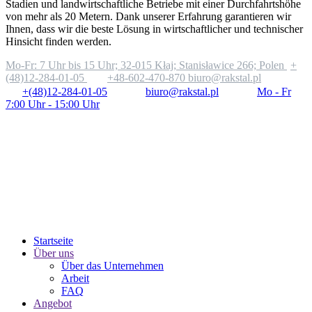
Stadien und landwirtschaftliche Betriebe mit einer Durchfahrtshöhe
von mehr als 20 Metern. Dank unserer Erfahrung garantieren wir
Ihnen, dass wir die beste Lösung in wirtschaftlicher und technischer
Hinsicht finden werden.
Mo-Fr: 7 Uhr bis 15 Uhr;
32-015 Kłaj; Stanisławice 266; Polen
+
(48)12-284-01-05
+48-602-470-870
biuro@rakstal.pl
+(48)12-284-01-05
biuro@rakstal.pl
Mo - Fr
7:00 Uhr - 15:00 Uhr
Startseite
Über uns
Über das Unternehmen
Arbeit
FAQ
Angebot