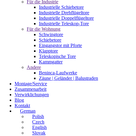
Für die Industrie
Industrielle Schiebetore
Industrielle Drehflügeltore
Industrielle Doppelflügeltore
Industrielle Teleskop-Tore
Für die Wohnung
Schwingtore
Schiebetore
Eingangstor mit Pforte
Klapptore
Teleskopische Tore
Kammgatter
Andere
Beninca-Laufwerke
Zäune | Geländer | Balustraden
Montage/Service
Zusammenarbeit
Verwirklichungen
Blog
Kontakt
German
Polish
Czech
English
Slovak