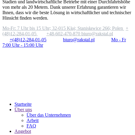
Stadien und landwirtschaftliche Betriebe mit einer Durchfahrtshöhe
von mehr als 20 Metern. Dank unserer Erfahrung garantieren wir
Ihnen, dass wir die beste Lösung in wirtschaftlicher und technischer
Hinsicht finden werden.
Mo-Fr: 7 Uhr bis 15 Uhr;
32-015 Kłaj; Stanisławice 266; Polen
+
(48)12-284-01-05
+48-602-470-870
biuro@rakstal.pl
+(48)12-284-01-05
biuro@rakstal.pl
Mo - Fr
7:00 Uhr - 15:00 Uhr
Startseite
Über uns
Über das Unternehmen
Arbeit
FAQ
Angebot