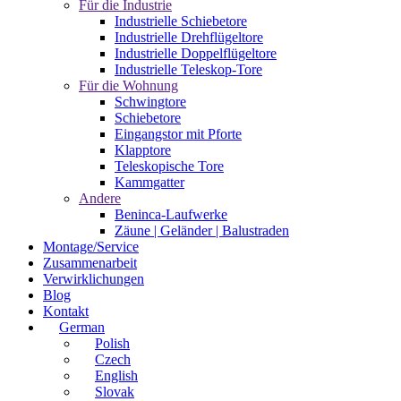
Für die Industrie
Industrielle Schiebetore
Industrielle Drehflügeltore
Industrielle Doppelflügeltore
Industrielle Teleskop-Tore
Für die Wohnung
Schwingtore
Schiebetore
Eingangstor mit Pforte
Klapptore
Teleskopische Tore
Kammgatter
Andere
Beninca-Laufwerke
Zäune | Geländer | Balustraden
Montage/Service
Zusammenarbeit
Verwirklichungen
Blog
Kontakt
German
Polish
Czech
English
Slovak