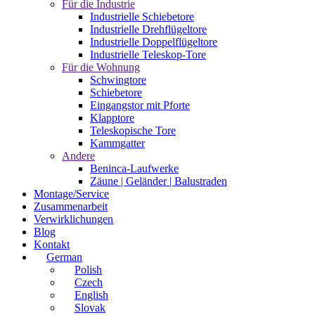
Für die Industrie
Industrielle Schiebetore
Industrielle Drehflügeltore
Industrielle Doppelflügeltore
Industrielle Teleskop-Tore
Für die Wohnung
Schwingtore
Schiebetore
Eingangstor mit Pforte
Klapptore
Teleskopische Tore
Kammgatter
Andere
Beninca-Laufwerke
Zäune | Geländer | Balustraden
Montage/Service
Zusammenarbeit
Verwirklichungen
Blog
Kontakt
German
Polish
Czech
English
Slovak