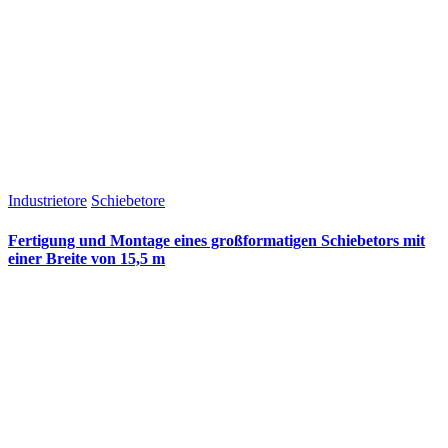
Industrietore
Schiebetore
Fertigung und Montage eines großformatigen Schiebetors mit
einer Breite von 15,5 m