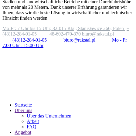
Stadien und landwirtschaftliche Betriebe mit einer Durchfahrtshöhe
von mehr als 20 Metern. Dank unserer Erfahrung garantieren wir
Ihnen, dass wir die beste Lösung in wirtschaftlicher und technischer
Hinsicht finden werden.
Mo-Fr: 7 Uhr bis 15 Uhr;
32-015 Kłaj; Stanisławice 266; Polen
+
(48)12-284-01-05
+48-602-470-870
biuro@rakstal.pl
+(48)12-284-01-05
biuro@rakstal.pl
Mo - Fr
7:00 Uhr - 15:00 Uhr
Startseite
Über uns
Über das Unternehmen
Arbeit
FAQ
Angebot