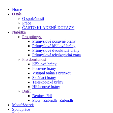
Home
O nás
O společnosti
Práce
ČASTO KLADENÉ DOTAZY
Nabídka
Pro průmysl
Průmyslové posuvné brány
Průmyslové křídlové brány
Průmyslové dvoukřídlé brány
Průmyslová teleskopická vrata
Pro domácnost
Křídlové brány
Posuvné brány
Vstupní brána s brankou
Skládací brány
Teleskopické brány
Hřebenové brány
Další
Beninca řídí
Ploty | Zábradlí | Zábradlí
Montáž/servis
Spolupráce