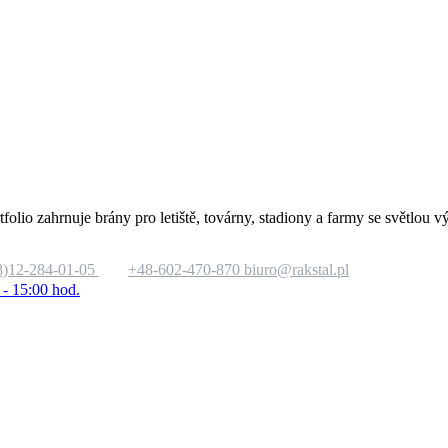
tfolio zahrnuje brány pro letiště, továrny, stadiony a farmy se světlo
8)12-284-01-05
+48-602-470-870
biuro@rakstal.pl
 - 15:00 hod.