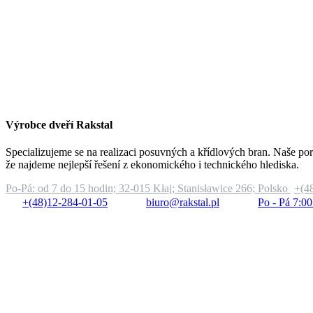
Výrobce dveří Rakstal
Specializujeme se na realizaci posuvných a křídlových bran. Naše por
že najdeme nejlepší řešení z ekonomického i technického hlediska.
Po-Pá: od 7 do 15 hodin;
32-015 Kłaj; Stanisławice 266; Polsko
+(4
+(48)12-284-01-05
biuro@rakstal.pl
Po - Pá 7:00