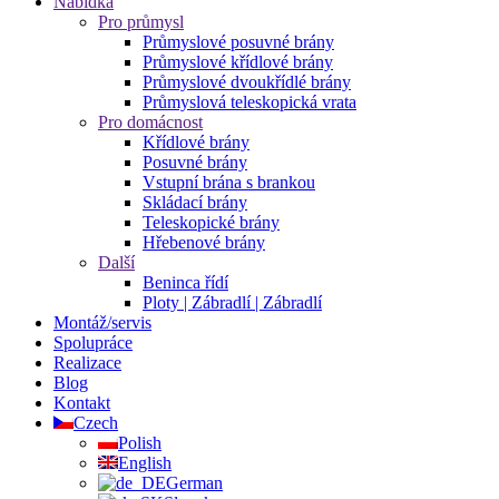
Nabídka
Pro průmysl
Průmyslové posuvné brány
Průmyslové křídlové brány
Průmyslové dvoukřídlé brány
Průmyslová teleskopická vrata
Pro domácnost
Křídlové brány
Posuvné brány
Vstupní brána s brankou
Skládací brány
Teleskopické brány
Hřebenové brány
Další
Beninca řídí
Ploty | Zábradlí | Zábradlí
Montáž/servis
Spolupráce
Realizace
Blog
Kontakt
Czech
Polish
English
German