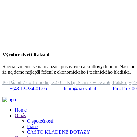
Výrobce dveří Rakstal
Specializujeme se na realizaci posuvných a křídlových bran. Naše por
že najdeme nejlepší řešení z ekonomického i technického hlediska.
Po-Pá: od 7 do 15 hodin;
32-015 Kłaj; Stanisławice 266; Polsko
+(4
+(48)12-284-01-05
biuro@rakstal.pl
Po - Pá 7:00
Home
O nás
O společnosti
Práce
ČASTO KLADENÉ DOTAZY