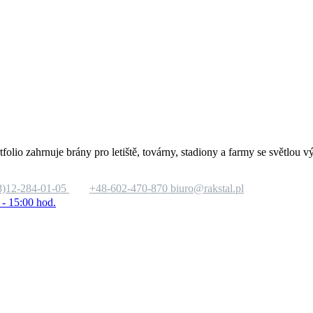
tfolio zahrnuje brány pro letiště, továrny, stadiony a farmy se světlo
8)12-284-01-05
+48-602-470-870
biuro@rakstal.pl
 - 15:00 hod.