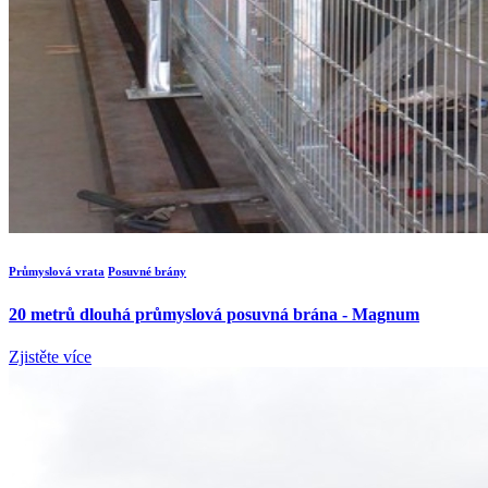
Průmyslová vrata
Posuvné brány
20 metrů dlouhá průmyslová posuvná brána - Magnum
Zjistěte více