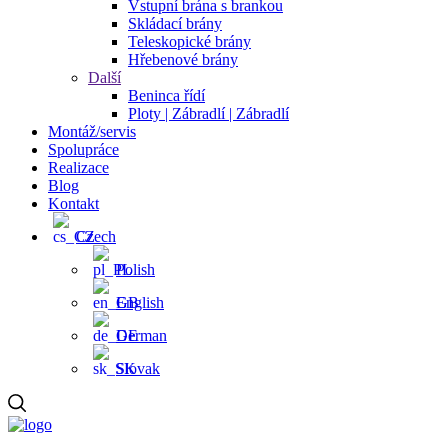
Vstupní brána s brankou
Skládací brány
Teleskopické brány
Hřebenové brány
Další
Beninca řídí
Ploty | Zábradlí | Zábradlí
Montáž/servis
Spolupráce
Realizace
Blog
Kontakt
Czech
Polish
English
German
Slovak