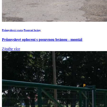
Průmyslová vrata
Posuvné brány
Průmyslové oplocení s posuvnou bránou - montáž
Zjistěte více