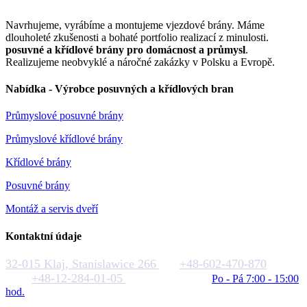
Navrhujeme, vyrábíme a montujeme vjezdové brány. Máme
dlouholeté zkušenosti a bohaté portfolio realizací z minulosti.
posuvné a křídlové brány pro domácnost a průmysl
.
Realizujeme neobvyklé a náročné zakázky v Polsku a Evropě.
Nabídka - Výrobce posuvných a křídlových bran
Průmyslové posuvné brány
Průmyslové křídlové brány
Křídlové brány
Posuvné brány
Montáž a servis dveří
Kontaktní údaje
32-015 Klaj, Stanislawice 266
+48-602-470-870
+48-12-284-01-05
biuro@rakstal.pl
Po - Pá 7:00 - 15:00
hod.