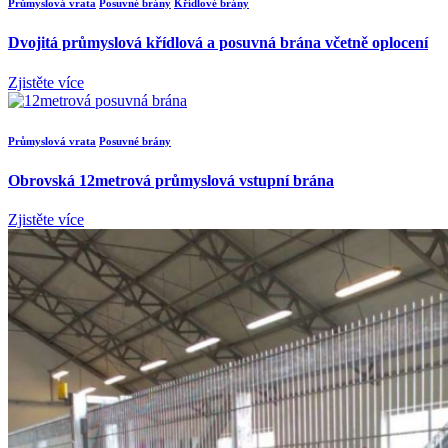
Průmyslová vrata
Posuvné brány
Křídlové brány
Dvojitá průmyslová křídlová a posuvná brána včetně oplocení
Zjistěte více
Průmyslová vrata
Posuvné brány
Obrovská 12metrová průmyslová vstupní brána
Zjistěte více