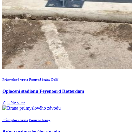
Průmyslová vrata
Posuvné brány
Další
Oplocení stadionu Feyenoord Rotterdam
Zjistěte více
Průmyslová vrata
Posuvné brány
Brána průmyslového závodu