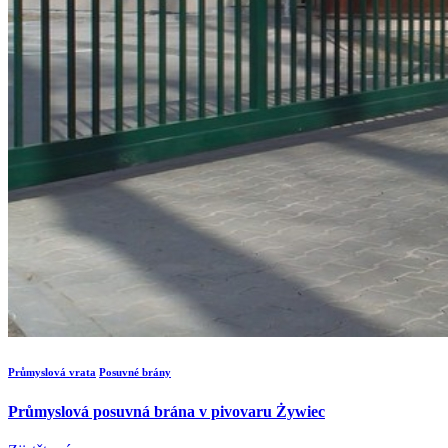
Průmyslová vrata
Posuvné brány
Průmyslová posuvná brána v pivovaru Żywiec