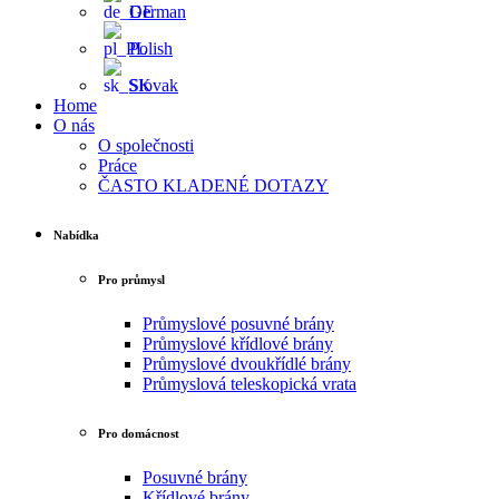
German
Polish
Slovak
Home
O nás
O společnosti
Práce
ČASTO KLADENÉ DOTAZY
Nabídka
Pro průmysl
Průmyslové posuvné brány
Průmyslové křídlové brány
Průmyslové dvoukřídlé brány
Průmyslová teleskopická vrata
Pro domácnost
Posuvné brány
Křídlové brány