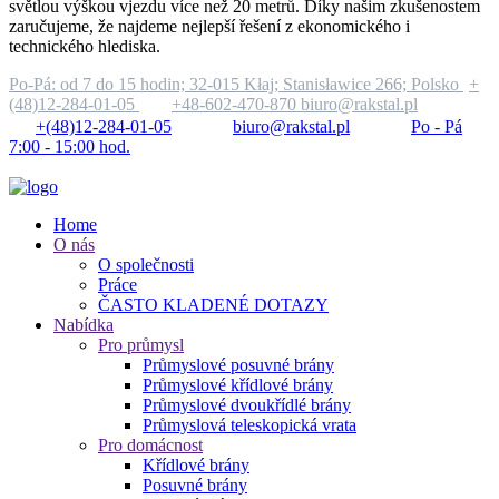
světlou výškou vjezdu více než 20 metrů. Díky našim zkušenostem
zaručujeme, že najdeme nejlepší řešení z ekonomického i
technického hlediska.
Po-Pá: od 7 do 15 hodin;
32-015 Kłaj; Stanisławice 266; Polsko
+
(48)12-284-01-05
+48-602-470-870
biuro@rakstal.pl
+(48)12-284-01-05
biuro@rakstal.pl
Po - Pá
7:00 - 15:00 hod.
Home
O nás
O společnosti
Práce
ČASTO KLADENÉ DOTAZY
Nabídka
Pro průmysl
Průmyslové posuvné brány
Průmyslové křídlové brány
Průmyslové dvoukřídlé brány
Průmyslová teleskopická vrata
Pro domácnost
Křídlové brány
Posuvné brány