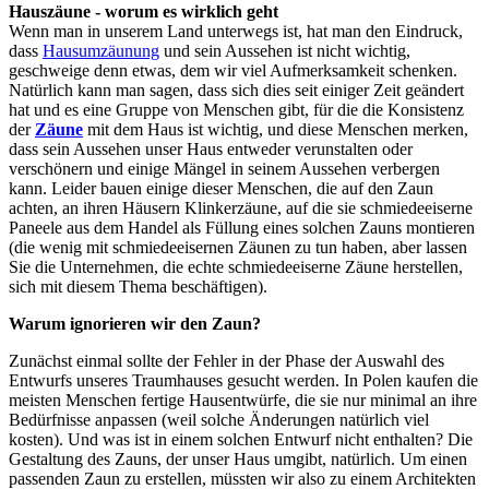
Hauszäune - worum es wirklich geht
Wenn man in unserem Land unterwegs ist, hat man den Eindruck,
dass
Hausumzäunung
und sein Aussehen ist nicht wichtig,
geschweige denn etwas, dem wir viel Aufmerksamkeit schenken.
Natürlich kann man sagen, dass sich dies seit einiger Zeit geändert
hat und es eine Gruppe von Menschen gibt, für die die Konsistenz
der
Zäune
mit dem Haus ist wichtig, und diese Menschen merken,
dass sein Aussehen unser Haus entweder verunstalten oder
verschönern und einige Mängel in seinem Aussehen verbergen
kann. Leider bauen einige dieser Menschen, die auf den Zaun
achten, an ihren Häusern Klinkerzäune, auf die sie schmiedeeiserne
Paneele aus dem Handel als Füllung eines solchen Zauns montieren
(die wenig mit schmiedeeisernen Zäunen zu tun haben, aber lassen
Sie die Unternehmen, die echte schmiedeeiserne Zäune herstellen,
sich mit diesem Thema beschäftigen).
Warum ignorieren wir den Zaun?
Zunächst einmal sollte der Fehler in der Phase der Auswahl des
Entwurfs unseres Traumhauses gesucht werden. In Polen kaufen die
meisten Menschen fertige Hausentwürfe, die sie nur minimal an ihre
Bedürfnisse anpassen (weil solche Änderungen natürlich viel
kosten). Und was ist in einem solchen Entwurf nicht enthalten? Die
Gestaltung des Zauns, der unser Haus umgibt, natürlich. Um einen
passenden Zaun zu erstellen, müssten wir also zu einem Architekten