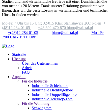
Stadien und landwirtschaftliche Betriebe mit einer Durchfahrtshöhe
von mehr als 20 Metern. Dank unserer Erfahrung garantieren wir
Ihnen, dass wir die beste Lösung in wirtschaftlicher und technischer
Hinsicht finden werden.
Mo-Fr: 7 Uhr bis 15 Uhr;
32-015 Kłaj; Stanisławice 266; Polen
+
(48)12-284-01-05
+48-602-470-870
biuro@rakstal.pl
+(48)12-284-01-05
biuro@rakstal.pl
Mo - Fr
7:00 Uhr - 15:00 Uhr
Startseite
Über uns
Über das Unternehmen
Arbeit
FAQ
Angebot
Für die Industrie
Industrielle Schiebetore
Industrielle Drehflügeltore
Industrielle Doppelflügeltore
Industrielle Teleskop-Tore
Für die Wohnung
Schwingtore