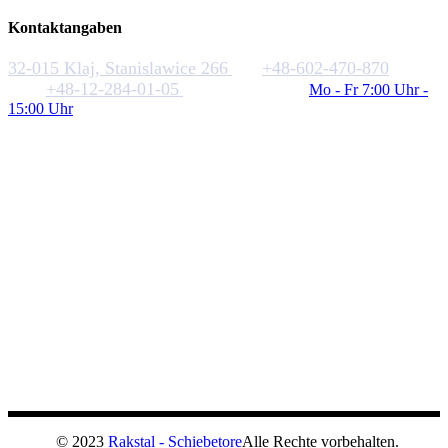
Kontaktangaben
32-015 Klaj, Stanislawice 266
+48-602-470-870
+48-12-284-01-05
biuro@rakstal.pl
Mo - Fr 7:00 Uhr -
15:00 Uhr
© 2023
Rakstal - Schiebetore
Alle Rechte vorbehalten.