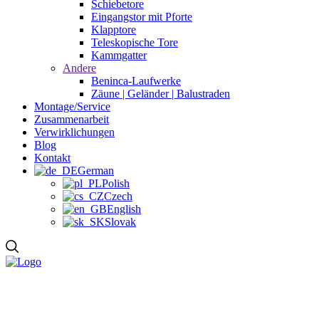
Schiebetore
Eingangstor mit Pforte
Klapptore
Teleskopische Tore
Kammgatter
Andere
Beninca-Laufwerke
Zäune | Geländer | Balustraden
Montage/Service
Zusammenarbeit
Verwirklichungen
Blog
Kontakt
German
Polish
Czech
English
Slovak