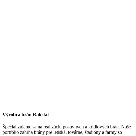
Výrobca brán Rakstal
Špecializujeme sa na realizáciu posuvných a krídlových brán. Naše
portfólio zahŕňa brány pre letiská, továrne, štadióny a farmy so