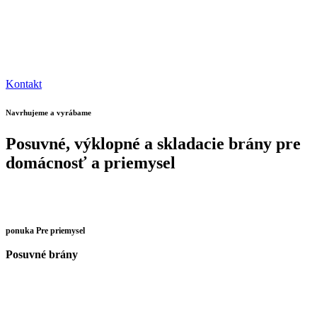
V spoločnosti Rakstal získate od nás podporu a vedomosti v každej
fáze vývoja brány. Od informácií o základoch/podkladoch vo fáze
návrhu až po školenia o prevádzke a výkone systémov po
dokončení brány.
Kontakt
Navrhujeme a vyrábame
Posuvné, výklopné a skladacie brány pre
domácnosť a priemysel
ponuka Pre priemysel
Posuvné brány