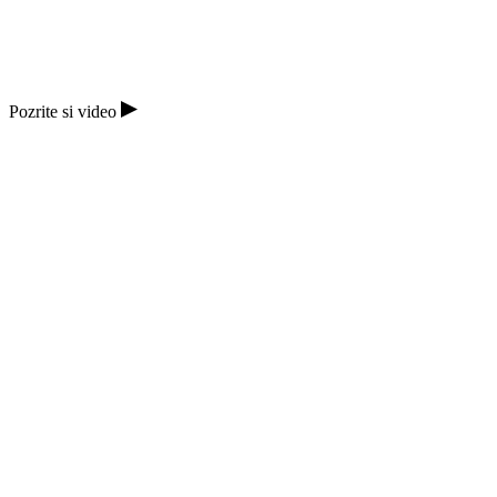
Správne nainštalovaná motorizovaná
brána vydrží dlhé roky.
Pozrite si video
Pa
si