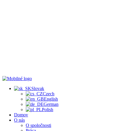
Slovak
Czech
English
German
Polish
Domov
O nás
O spoločnosti
Práca