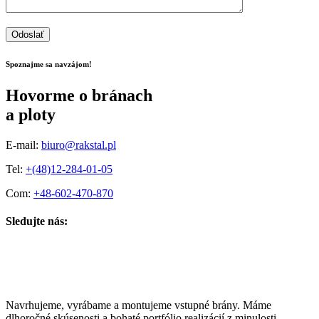
Odoslať
Spoznajme sa navzájom!
Hovorme o bránach
a ploty
E-mail:
biuro@rakstal.pl
Tel:
+(48)12-284-01-05
Com:
+48-602-470-870
Sledujte nás:
Navrhujeme, vyrábame a montujeme vstupné brány. Máme
dlhoročné skúsenosti a bohaté portfólio realizácií z minulosti