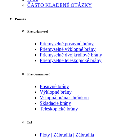
ČASTO KLADENÉ OTÁZKY
Ponuka
Pre priemysel
Priemyselné posuvné brány
Priemyselné výklopné brány
Priemyselné dvojkrídlové brány
Priemyselné teleskopické brány
Pre domácnosť
Posuvné brány
Výklopné brány
Vstupná brána s bránkou
Skladacie brány
Teleskopické brány
Iné
Ploty | Zábradlia | Zábradlia