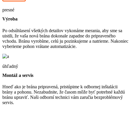
presné
Výroba
Po odsúhlasení všetkých detailov vykonáme merania, aby sme sa
uistili, že vaša nová brána dokonale zapadne do pripraveného
vchodu. Bránu vyrobíme, celú ju pozinkujeme a natrieme. Nakoniec
vyberieme pohon vrátane automatizácie.
úhľadný
Montáž a servis
Hneď ako je brána pripravená, pristúpime k odbornej inštalácii
brány a pohonu. Nezabudnite, že časom môže byť potrebné každú
bránu upraviť. Naši odborní technici vám zaručia bezproblémový
servis.
Ponúkame
Podpora v každej fáze