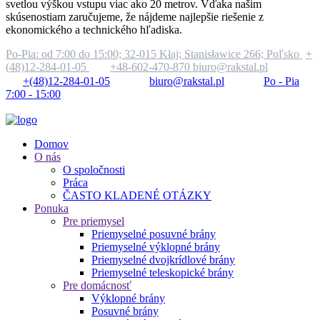
svetlou výškou vstupu viac ako 20 metrov. Vďaka našim
skúsenostiam zaručujeme, že nájdeme najlepšie riešenie z
ekonomického a technického hľadiska.
Po-Pia: od 7:00 do 15:00;
32-015 Kłaj; Stanisławice 266; Poľsko
+
(48)12-284-01-05
+48-602-470-870
biuro@rakstal.pl
+(48)12-284-01-05
biuro@rakstal.pl
Po - Pia
7:00 - 15:00
Domov
O nás
O spoločnosti
Práca
ČASTO KLADENÉ OTÁZKY
Ponuka
Pre priemysel
Priemyselné posuvné brány
Priemyselné výklopné brány
Priemyselné dvojkrídlové brány
Priemyselné teleskopické brány
Pre domácnosť
Výklopné brány
Posuvné brány