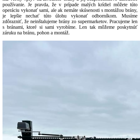
používanie. Je pravda, že v prípade malých krídiel môžete túto
Montujeme posuvné a krídlové brány, ktoré sme vyrobili.
operáciu vykonať sami, ale ak nemáte skúsenosti s montážou brány,
Poskytujeme profesionálny servis brán.
je lepšie nechať túto úlohu vykonať odborníkom. Musíme
zdôrazniť, že neinštalujeme brány zo supermarketov. Pracujeme len
s bránami, ktoré si sami vyrobíme. Len tak môžeme poskytnúť
záruku na bránu, pohon a montáž.