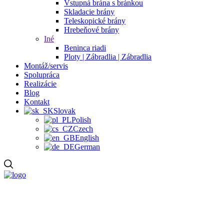
Vstupná brána s bránkou
Skladacie brány
Teleskopické brány
Hrebeňové brány
Iné
Beninca riadi
Ploty | Zábradlia | Zábradlia
Montáž/servis
Spolupráca
Realizácie
Blog
Kontakt
Slovak
Polish
Czech
English
German