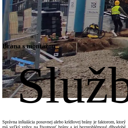
Brána s montážou
Služ
S dôrazom na detail
Montáž/servis
Správna inštalácia posuvnej alebo krídlovej brány je faktorom, ktorý
má veľký vplyv na životnosť brány a jej bezproblémové dlhodobé