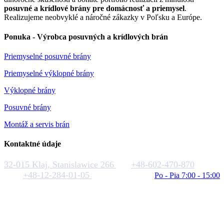
posuvné a krídlové brány pre domácnosť a priemysel
.
Realizujeme neobvyklé a náročné zákazky v Poľsku a Európe.
Ponuka - Výrobca posuvných a krídlových brán
Priemyselné posuvné brány
Priemyselné výklopné brány
Výklopné brány
Posuvné brány
Montáž a servis brán
Kontaktné údaje
32-015 Klaj, Stanislawice 266
+48-602-470-870
+48-12-284-01-05
biuro@rakstal.pl
Po - Pia 7:00 - 15:00