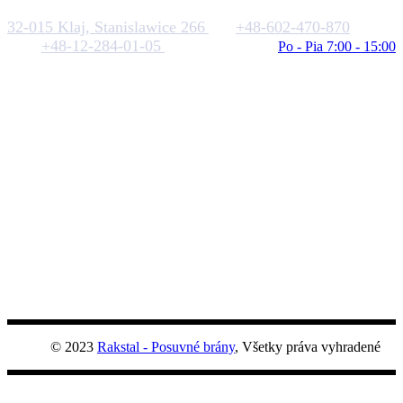
32-015 Klaj, Stanislawice 266
+48-602-470-870
+48-12-284-01-05
biuro@rakstal.pl
Po - Pia 7:00 - 15:00
© 2023
Rakstal - Posuvné brány
, Všetky práva vyhradené