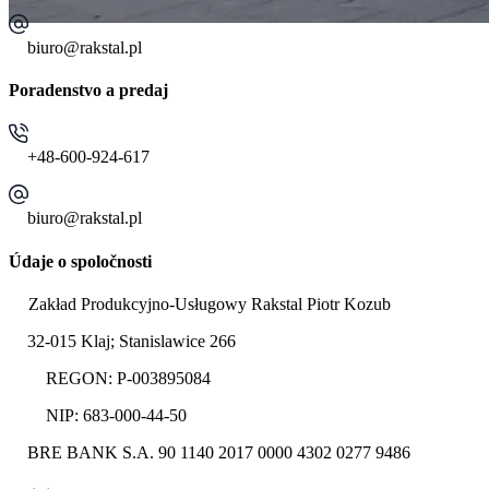
biuro@rakstal.pl
Rakstal | výrobca posuvných brán
Poradenstvo a predaj
Kontakt
+48-600-924-617
Kontaktujte nás ohľadom vašej brány, plotu alebo oceľovej
konštrukcie
biuro@rakstal.pl
Údaje o spoločnosti
Zakład Produkcyjno-Usługowy Rakstal Piotr Kozub
32-015 Klaj; Stanislawice 266
REGON: P-003895084
NIP: 683-000-44-50
BRE BANK S.A. 90 1140 2017 0000 4302 0277 9486