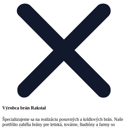
Výrobca brán Rakstal
Špecializujeme sa na realizáciu posuvných a krídlových brán. Naše
portfólio zahŕňa brány pre letiská, továrne, štadióny a farmy so