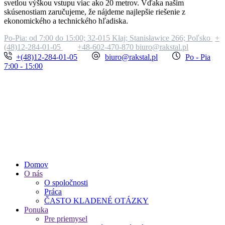
svetlou výškou vstupu viac ako 20 metrov. Vďaka našim
skúsenostiam zaručujeme, že nájdeme najlepšie riešenie z
ekonomického a technického hľadiska.
Po-Pia: od 7:00 do 15:00;
32-015 Kłaj; Stanisławice 266; Poľsko
+
(48)12-284-01-05
+48-602-470-870
biuro@rakstal.pl
+(48)12-284-01-05
biuro@rakstal.pl
Po - Pia
7:00 - 15:00
Domov
O nás
O spoločnosti
Práca
ČASTO KLADENÉ OTÁZKY
Ponuka
Pre priemysel