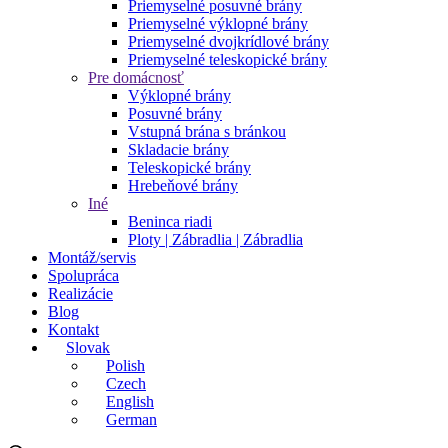
Priemyselné posuvné brány
Priemyselné výklopné brány
Priemyselné dvojkrídlové brány
Priemyselné teleskopické brány
Pre domácnosť
Výklopné brány
Posuvné brány
Vstupná brána s bránkou
Skladacie brány
Teleskopické brány
Hrebeňové brány
Iné
Beninca riadi
Ploty | Zábradlia | Zábradlia
Montáž/servis
Spolupráca
Realizácie
Blog
Kontakt
Slovak
Polish
Czech
English
German