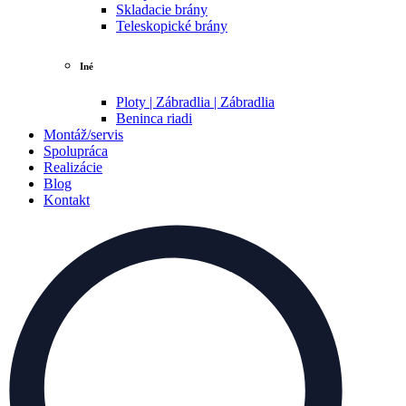
Skladacie brány
Teleskopické brány
Iné
Ploty | Zábradlia | Zábradlia
Beninca riadi
Montáž/servis
Spolupráca
Realizácie
Blog
Kontakt