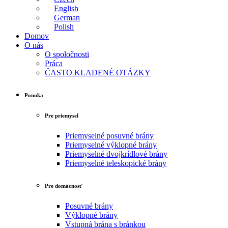
English
German
Polish
Domov
O nás
O spoločnosti
Práca
ČASTO KLADENÉ OTÁZKY
Ponuka
Pre priemysel
Priemyselné posuvné brány
Priemyselné výklopné brány
Priemyselné dvojkrídlové brány
Priemyselné teleskopické brány
Pre domácnosť
Posuvné brány
Výklopné brány
Vstupná brána s bránkou