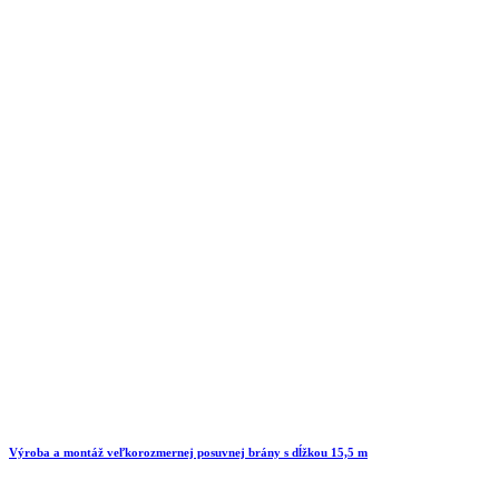
Výroba a montáž veľkorozmernej posuvnej brány s dĺžkou 15,5 m