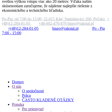
svetlou výškou vstupu viac ako 20 metrov. Vďaka našim
skúsenostiam zaručujeme, že nájdeme najlepšie riešenie z
ekonomického a technického hľadiska.
Po-Pia: od 7:00 do 15:00;
32-015 Kłaj; Stanisławice 266; Poľsko
+
(48)12-284-01-05
+48-602-470-870
biuro@rakstal.pl
+(48)12-284-01-05
biuro@rakstal.pl
Po - Pia
7:00 - 15:00
Domov
O nás
O spoločnosti
Práca
ČASTO KLADENÉ OTÁZKY
Ponuka
Pre priemysel