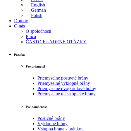
English
German
Polish
Domov
O nás
O spoločnosti
Práca
ČASTO KLADENÉ OTÁZKY
Ponuka
Pre priemysel
Priemyselné posuvné brány
Priemyselné výklopné brány
Priemyselné dvojkrídlové brány
Priemyselné teleskopické brány
Pre domácnosť
Posuvné brány
Výklopné brány
Vstupná brána s bránkou