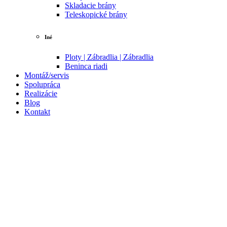
Skladacie brány
Teleskopické brány
Iné
Ploty | Zábradlia | Zábradlia
Beninca riadi
Montáž/servis
Spolupráca
Realizácie
Blog
Kontakt