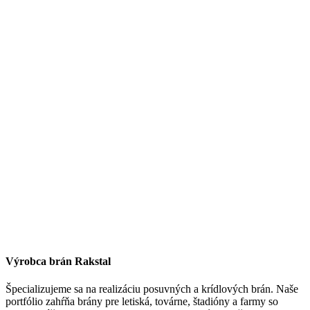
Výrobca brán Rakstal
Špecializujeme sa na realizáciu posuvných a krídlových brán. Naše
portfólio zahŕňa brány pre letiská, továrne, štadióny a farmy so