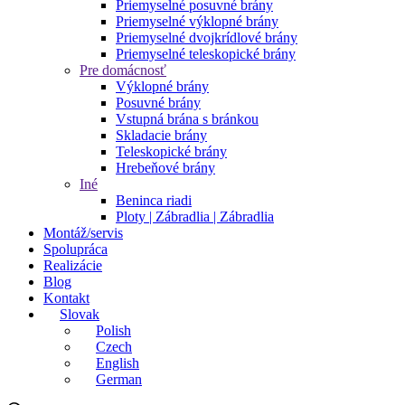
Priemyselné posuvné brány
Priemyselné výklopné brány
Priemyselné dvojkrídlové brány
Priemyselné teleskopické brány
Pre domácnosť
Výklopné brány
Posuvné brány
Vstupná brána s bránkou
Skladacie brány
Teleskopické brány
Hrebeňové brány
Iné
Beninca riadi
Ploty | Zábradlia | Zábradlia
Montáž/servis
Spolupráca
Realizácie
Blog
Kontakt
Slovak
Polish
Czech
English
German