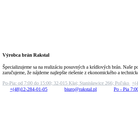
Výrobca brán Rakstal
Špecializujeme sa na realizáciu posuvných a krídlových brán. Naše po
zaručujeme, že nájdeme najlepšie riešenie z ekonomického a technick
Po-Pia: od 7:00 do 15:00;
32-015 Kłaj; Stanisławice 266; Poľsko
+(
+(48)12-284-01-05
biuro@rakstal.pl
Po - Pia 7:0