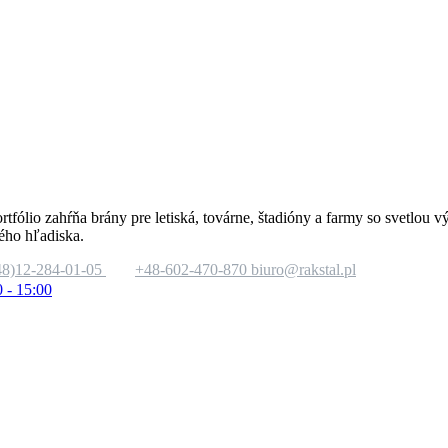
rtfólio zahŕňa brány pre letiská, továrne, štadióny a farmy so svetlo
ého hľadiska.
48)12-284-01-05
+48-602-470-870
biuro@rakstal.pl
0 - 15:00