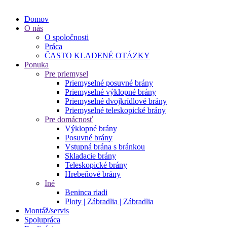
Domov
O nás
O spoločnosti
Práca
ČASTO KLADENÉ OTÁZKY
Ponuka
Pre priemysel
Priemyselné posuvné brány
Priemyselné výklopné brány
Priemyselné dvojkrídlové brány
Priemyselné teleskopické brány
Pre domácnosť
Výklopné brány
Posuvné brány
Vstupná brána s bránkou
Skladacie brány
Teleskopické brány
Hrebeňové brány
Iné
Beninca riadi
Ploty | Zábradlia | Zábradlia
Montáž/servis
Spolupráca