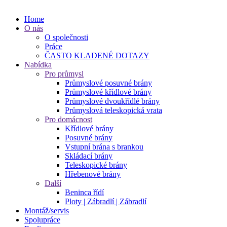
Home
O nás
O společnosti
Práce
ČASTO KLADENÉ DOTAZY
Nabídka
Pro průmysl
Průmyslové posuvné brány
Průmyslové křídlové brány
Průmyslové dvoukřídlé brány
Průmyslová teleskopická vrata
Pro domácnost
Křídlové brány
Posuvné brány
Vstupní brána s brankou
Skládací brány
Teleskopické brány
Hřebenové brány
Další
Beninca řídí
Ploty | Zábradlí | Zábradlí
Montáž/servis
Spolupráce