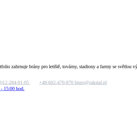
tfolio zahrnuje brány pro letiště, továrny, stadiony a farmy se světlo
8)12-284-01-05
+48-602-470-870
biuro@rakstal.pl
 - 15:00 hod.