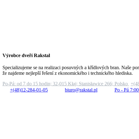
Výrobce dveří Rakstal
Specializujeme se na realizaci posuvných a křídlových bran. Naše por
že najdeme nejlepší řešení z ekonomického i technického hlediska.
Po-Pá: od 7 do 15 hodin;
32-015 Kłaj; Stanisławice 266; Polsko
+(4
+(48)12-284-01-05
biuro@rakstal.pl
Po - Pá 7:00