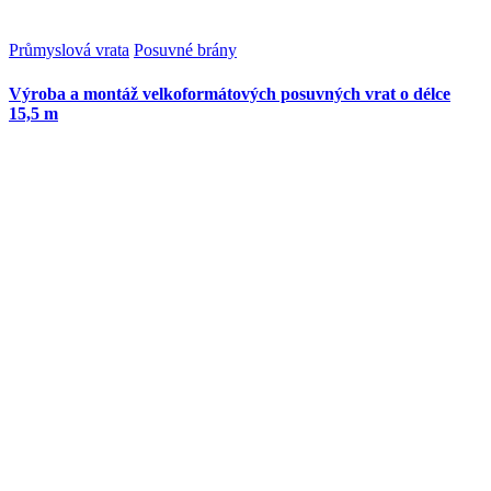
Průmyslová vrata
Posuvné brány
Výroba a montáž velkoformátových posuvných vrat o délce
15,5 m