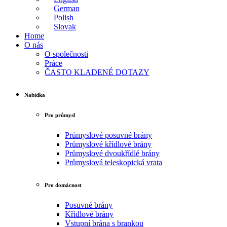
German
Polish
Slovak
Home
O nás
O společnosti
Práce
ČASTO KLADENÉ DOTAZY
Nabídka
Pro průmysl
Průmyslové posuvné brány
Průmyslové křídlové brány
Průmyslové dvoukřídlé brány
Průmyslová teleskopická vrata
Pro domácnost
Posuvné brány
Křídlové brány
Vstupní brána s brankou