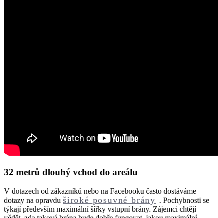
32 metrů dlouhý vchod do areálu
V dotazech od zákazníků nebo na Facebooku často dostáváme
široké posuvné brány
dotazy na opravdu
. Pochybnosti se
týkají především maximální šířky vstupní brány. Zájemci chtějí
vědět, zda taková brána bude dobře fungovat, jakou maximální