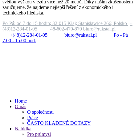
světlou výškou vjezdu více než 20 metrů. Díky našim zkušenostem
zaručujeme, že najdeme nejlepší řešení z ekonomického i
technického hlediska.
Po-Pá: od 7 do 15 hodin;
32-015 Kłaj; Stanisławice 266; Polsko
+
(48)12-284-01-05
+48-602-470-870
biuro@rakstal.pl
+(48)12-284-01-05
biuro@rakstal.pl
Po - Pá
7:00 - 15:00 hod.
Home
O nás
O společnosti
Práce
ČASTO KLADENÉ DOTAZY
Nabídka
Pro průmysl