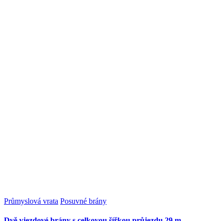
Průmyslová vrata
Posuvné brány
Dvě vjezdové brány s celkovou šířkou průjezdu 29 m