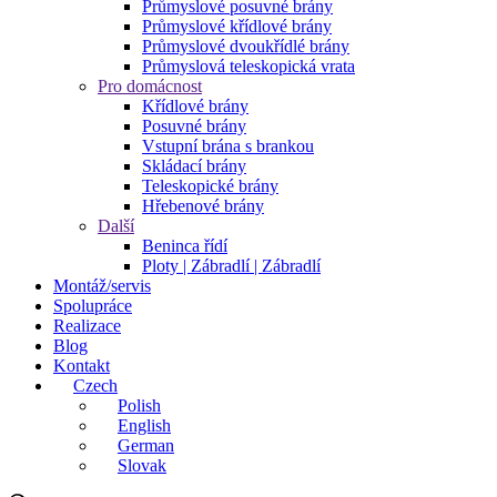
Průmyslové posuvné brány
Průmyslové křídlové brány
Průmyslové dvoukřídlé brány
Průmyslová teleskopická vrata
Pro domácnost
Křídlové brány
Posuvné brány
Vstupní brána s brankou
Skládací brány
Teleskopické brány
Hřebenové brány
Další
Beninca řídí
Ploty | Zábradlí | Zábradlí
Montáž/servis
Spolupráce
Realizace
Blog
Kontakt
Czech
Polish
English
German
Slovak