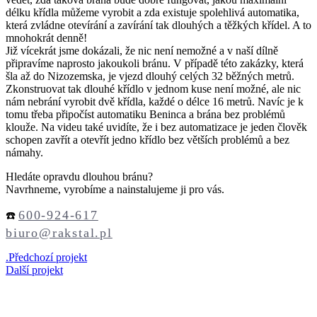
délku křídla můžeme vyrobit a zda existuje spolehlivá automatika,
která zvládne otevírání a zavírání tak dlouhých a těžkých křídel. A to
mnohokrát denně!
Již vícekrát jsme dokázali, že nic není nemožné a v naší dílně
připravíme naprosto jakoukoli bránu. V případě této zakázky, která
šla až do Nizozemska, je vjezd dlouhý celých 32 běžných metrů.
Zkonstruovat tak dlouhé křídlo v jednom kuse není možné, ale nic
nám nebrání vyrobit dvě křídla, každé o délce 16 metrů. Navíc je k
tomu třeba připočíst automatiku Beninca a brána bez problémů
klouže. Na videu také uvidíte, že i bez automatizace je jeden člověk
schopen zavřít a otevřít jedno křídlo bez větších problémů a bez
námahy.
Hledáte opravdu dlouhou bránu?
Navrhneme, vyrobíme a nainstalujeme ji pro vás.
600-924-617
☎️
biuro@rakstal.pl
.
Předchozí projekt
Další projekt