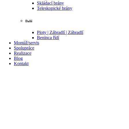
Skládací brány
Teleskopické brány
Další
Ploty | Zábradlí | Zábradlí
Beninca řídí
Montáž/servis
Spolupráce
Realizace
Blog
Kontakt