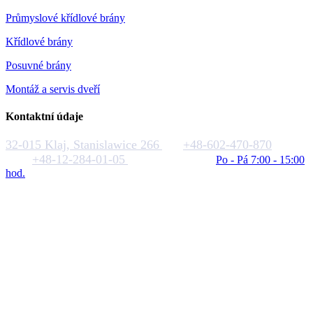
Průmyslové křídlové brány
Křídlové brány
Posuvné brány
Montáž a servis dveří
Kontaktní údaje
32-015 Klaj, Stanislawice 266
+48-602-470-870
+48-12-284-01-05
biuro@rakstal.pl
Po - Pá 7:00 - 15:00
hod.