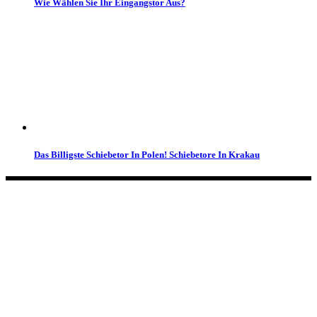
Wie Wählen Sie Ihr Eingangstor Aus?
Das Billigste Schiebetor In Polen! Schiebetore In Krakau