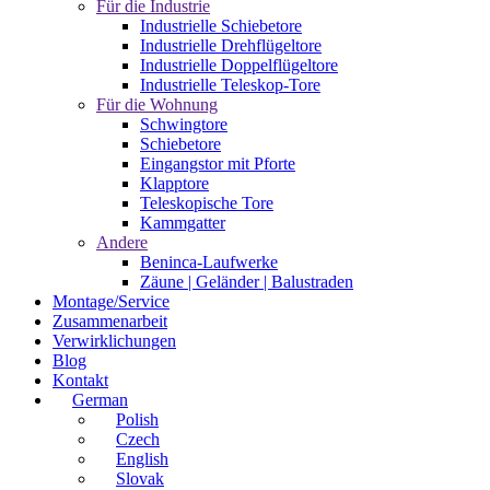
Für die Industrie
Industrielle Schiebetore
Industrielle Drehflügeltore
Industrielle Doppelflügeltore
Industrielle Teleskop-Tore
Für die Wohnung
Schwingtore
Schiebetore
Eingangstor mit Pforte
Klapptore
Teleskopische Tore
Kammgatter
Andere
Beninca-Laufwerke
Zäune | Geländer | Balustraden
Montage/Service
Zusammenarbeit
Verwirklichungen
Blog
Kontakt
German
Polish
Czech
English
Slovak