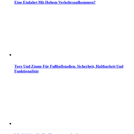
Eine Einfahrt Mit Hohem Verkehrsaufkommen?
Tore Und Zäune Für Fußballstadien. Sicherheit, Haltbarkeit Und
Funktionalität