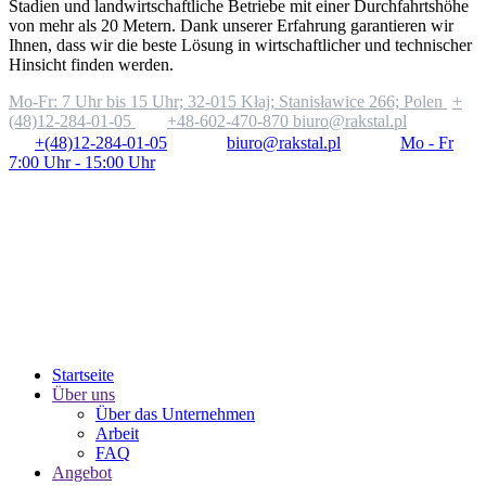
Stadien und landwirtschaftliche Betriebe mit einer Durchfahrtshöhe
von mehr als 20 Metern. Dank unserer Erfahrung garantieren wir
Ihnen, dass wir die beste Lösung in wirtschaftlicher und technischer
Hinsicht finden werden.
Mo-Fr: 7 Uhr bis 15 Uhr;
32-015 Kłaj; Stanisławice 266; Polen
+
(48)12-284-01-05
+48-602-470-870
biuro@rakstal.pl
+(48)12-284-01-05
biuro@rakstal.pl
Mo - Fr
7:00 Uhr - 15:00 Uhr
Startseite
Über uns
Über das Unternehmen
Arbeit
FAQ
Angebot