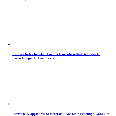
Rammschutzschranken Für Rechenzentren Und Strategische
Einrichtungen In Der Praxis
Industrie-Klapptor Vs. Schiebetor – Was Ist Die Richtige Wahl Für