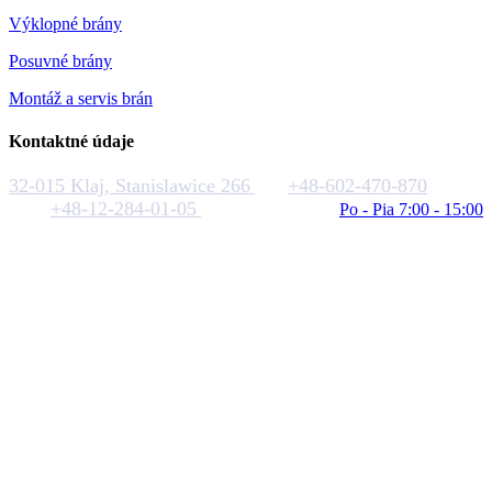
Výklopné brány
Posuvné brány
Montáž a servis brán
Kontaktné údaje
32-015 Klaj, Stanislawice 266
+48-602-470-870
+48-12-284-01-05
biuro@rakstal.pl
Po - Pia 7:00 - 15:00