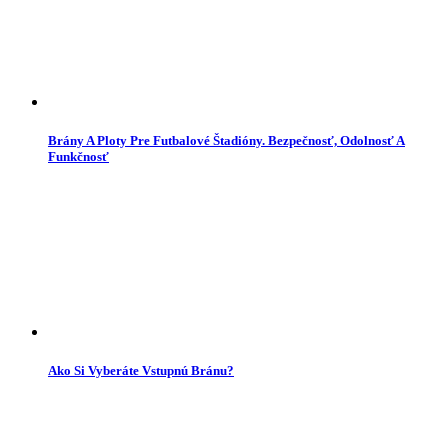
Brány A Ploty Pre Futbalové Štadióny. Bezpečnosť, Odolnosť A
Funkčnosť
Ako Si Vyberáte Vstupnú Bránu?