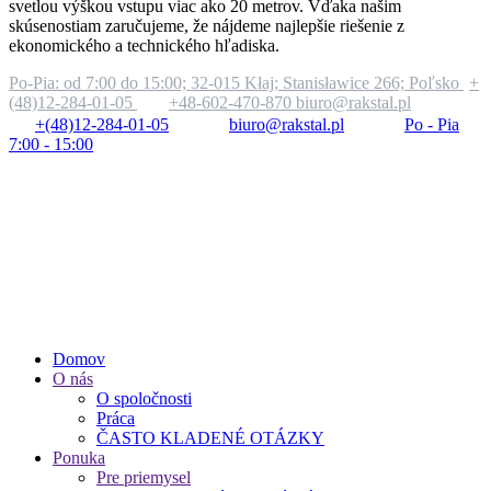
svetlou výškou vstupu viac ako 20 metrov. Vďaka našim
skúsenostiam zaručujeme, že nájdeme najlepšie riešenie z
ekonomického a technického hľadiska.
Po-Pia: od 7:00 do 15:00;
32-015 Kłaj; Stanisławice 266; Poľsko
+
(48)12-284-01-05
+48-602-470-870
biuro@rakstal.pl
+(48)12-284-01-05
biuro@rakstal.pl
Po - Pia
7:00 - 15:00
Domov
O nás
O spoločnosti
Práca
ČASTO KLADENÉ OTÁZKY
Ponuka
Pre priemysel