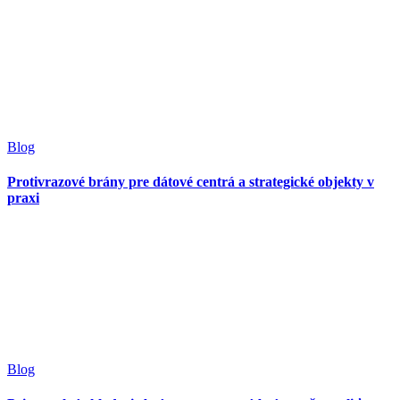
Blog
Protivrazové brány pre dátové centrá a strategické objekty v
praxi
Blog