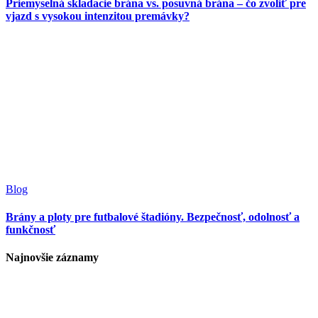
Priemyselná skladacie brána vs. posuvná brána – čo zvoliť pre
vjazd s vysokou intenzitou premávky?
Blog
Brány a ploty pre futbalové štadióny. Bezpečnosť, odolnosť a
funkčnosť
Najnovšie záznamy