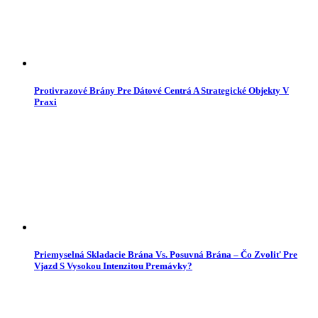
Protivrazové Brány Pre Dátové Centrá A Strategické Objekty V
Praxi
Priemyselná Skladacie Brána Vs. Posuvná Brána – Čo Zvoliť Pre
Vjazd S Vysokou Intenzitou Premávky?