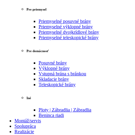
Pre priemysel
Priemyselné posuvné brány
Priemyselné výklopné brány
Priemyselné dvojkrídlové brány
Priemyselné teleskopické brány
Pre domácnosť
Posuvné brány
Výklopné brány
Vstupná brána s bránkou
Skladacie brány
Teleskopické brány
Iné
Ploty | Zábradlia | Zábradlia
Beninca riadi
Montáž/servis
Spolupráca
Realizácie