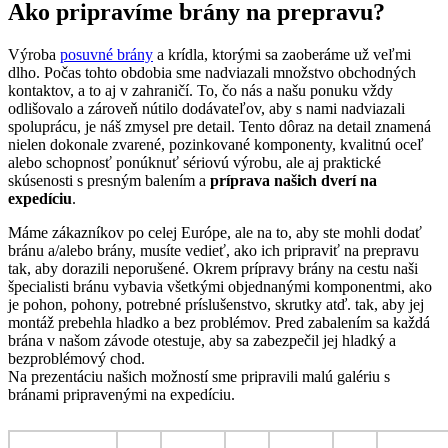
Ako pripravíme brány na prepravu?
Výroba
posuvné brány
a krídla, ktorými sa zaoberáme už veľmi
dlho. Počas tohto obdobia sme nadviazali množstvo obchodných
kontaktov, a to aj v zahraničí. To, čo nás a našu ponuku vždy
odlišovalo a zároveň nútilo dodávateľov, aby s nami nadviazali
spoluprácu, je náš zmysel pre detail. Tento dôraz na detail znamená
nielen dokonale zvarené, pozinkované komponenty, kvalitnú oceľ
alebo schopnosť ponúknuť sériovú výrobu, ale aj praktické
skúsenosti s presným balením a
príprava našich dverí na
expedíciu
.
Máme zákazníkov po celej Európe, ale na to, aby ste mohli dodať
bránu a/alebo brány, musíte vedieť, ako ich pripraviť na prepravu
tak, aby dorazili neporušené. Okrem prípravy brány na cestu naši
špecialisti bránu vybavia všetkými objednanými komponentmi, ako
je pohon, pohony, potrebné príslušenstvo, skrutky atď. tak, aby jej
montáž prebehla hladko a bez problémov. Pred zabalením sa každá
brána v našom závode otestuje, aby sa zabezpečil jej hladký a
bezproblémový chod.
Na prezentáciu našich možností sme pripravili malú galériu s
bránami pripravenými na expedíciu.