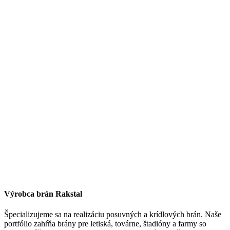
Výrobca brán Rakstal
Špecializujeme sa na realizáciu posuvných a krídlových brán. Naše
portfólio zahŕňa brány pre letiská, továrne, štadióny a farmy so