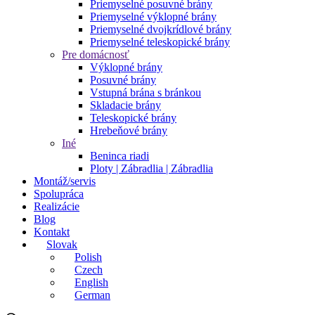
Priemyselné posuvné brány
Priemyselné výklopné brány
Priemyselné dvojkrídlové brány
Priemyselné teleskopické brány
Pre domácnosť
Výklopné brány
Posuvné brány
Vstupná brána s bránkou
Skladacie brány
Teleskopické brány
Hrebeňové brány
Iné
Beninca riadi
Ploty | Zábradlia | Zábradlia
Montáž/servis
Spolupráca
Realizácie
Blog
Kontakt
Slovak
Polish
Czech
English
German