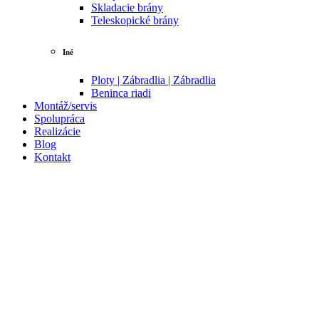
Skladacie brány
Teleskopické brány
Iné
Ploty | Zábradlia | Zábradlia
Beninca riadi
Montáž/servis
Spolupráca
Realizácie
Blog
Kontakt