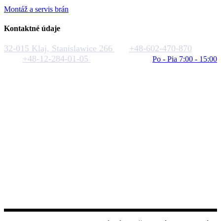
Montáž a servis brán
Kontaktné údaje
32-015 Klaj, Stanislawice 266
+48-602-470-870
+48-12-284-01-05
biuro@rakstal.pl
Po - Pia 7:00 - 15:00