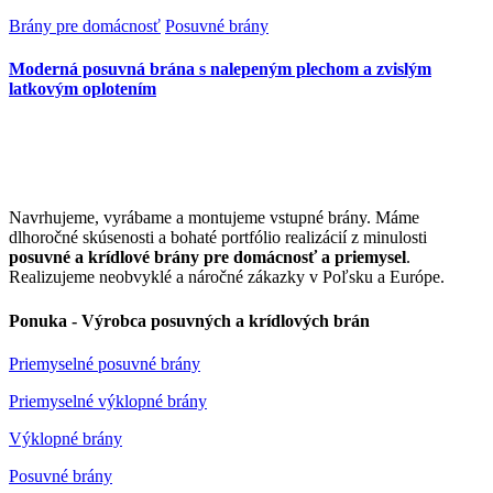
Brány pre domácnosť
Posuvné brány
Moderná posuvná brána s nalepeným plechom a zvislým
latkovým oplotením
Navrhujeme, vyrábame a montujeme vstupné brány. Máme
dlhoročné skúsenosti a bohaté portfólio realizácií z minulosti
posuvné a krídlové brány pre domácnosť a priemysel
.
Realizujeme neobvyklé a náročné zákazky v Poľsku a Európe.
Ponuka - Výrobca posuvných a krídlových brán
Priemyselné posuvné brány
Priemyselné výklopné brány
Výklopné brány
Posuvné brány