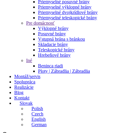
Priemyselné posuvné brány
Priemyselné výklopné brány
Priemyselné dvojkrídlové brány
Priemyselné teleskopické brány
Pre domácnosť
Výklopné brány
Posuvné brány
Vstupná brána s bránkou
Skladacie brány
Teleskopické brány
Hrebeňové brány
Iné
Beninca riadi
Ploty | Zábradlia | Zábradlia
Montáž/servis
Spolupráca
Realizácie
Blog
Kontakt
Slovak
Polish
Czech
English
German