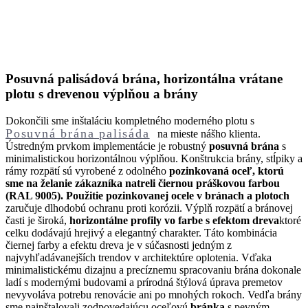
Posuvná palisádová brána, horizontálna vrátane
plotu s drevenou výplňou a brány
Dokončili sme inštaláciu kompletného moderného plotu s
Posuvná brána palisáda
na mieste nášho klienta.
Ústredným prvkom implementácie je robustný
posuvná brána
s
minimalistickou horizontálnou výplňou. Konštrukcia brány, stĺpiky a
rámy rozpätí sú vyrobené z odolného
pozinkovaná oceľ, ktorú
sme na želanie zákazníka natreli čiernou práškovou farbou
(RAL 9005). Použitie pozinkovanej ocele v bránach a plotoch
zaručuje dlhodobú ochranu proti korózii. Výplň rozpätí a bránovej
časti je široká,
horizontálne profily vo farbe s efektom dreva
ktoré
celku dodávajú hrejivý a elegantný charakter. Táto kombinácia
čiernej farby a efektu dreva je v súčasnosti jedným z
najvyhľadávanejších trendov v architektúre oplotenia. Vďaka
minimalistickému dizajnu a precíznemu spracovaniu brána dokonale
ladí s modernými budovami a prírodná štýlová úprava premetov
nevyvoláva potrebu renovácie ani po mnohých rokoch. Vedľa brány
sme nainštalovali zodpovedajúcu oceľovú
bránka
s pevným