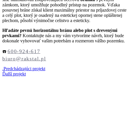
zámkom, ktorý umožňuje pohodlný prístup na pozemok. Vďaka
posuvnej bráne získal klient maximálny priestor na príjazdovej ceste
a celý plot, ktorý je osadený na estetickej opornej stene opláštenej
plechom, pôsobí výnimočne celistvo a esteticky.
Hľadáte pevnú horizontálnu bránu alebo plot s drevenými
prvkami?
Kontaktujte nás a my vám vytvoríme návrh, ktorý bude
dokonale vyhovovať vašim potrebám a rozmerom vášho pozemku.
600-924-617
☎️
biuro@rakstal.pl
.
Predchádzajúci projekt
Ďalší projekt