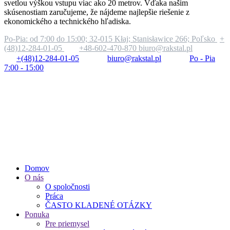
svetlou výškou vstupu viac ako 20 metrov. Vďaka našim
skúsenostiam zaručujeme, že nájdeme najlepšie riešenie z
ekonomického a technického hľadiska.
Po-Pia: od 7:00 do 15:00;
32-015 Kłaj; Stanisławice 266; Poľsko
+
(48)12-284-01-05
+48-602-470-870
biuro@rakstal.pl
+(48)12-284-01-05
biuro@rakstal.pl
Po - Pia
7:00 - 15:00
Domov
O nás
O spoločnosti
Práca
ČASTO KLADENÉ OTÁZKY
Ponuka
Pre priemysel