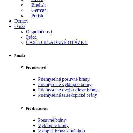
English
German
Polish
Domov
O nás
O spoločnosti
Práca
ČASTO KLADENÉ OTÁZKY
Ponuka
Pre priemysel
Priemyselné posuvné brány
Priemyselné výklopné brány
Priemyselné dvojkrídlové brány
Priemyselné teleskopické brány
Pre domácnosť
Posuvné brány
Výklopné brány
Vstupná brána s bránkou