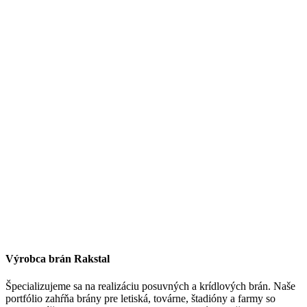
Výrobca brán Rakstal
Špecializujeme sa na realizáciu posuvných a krídlových brán. Naše
portfólio zahŕňa brány pre letiská, továrne, štadióny a farmy so