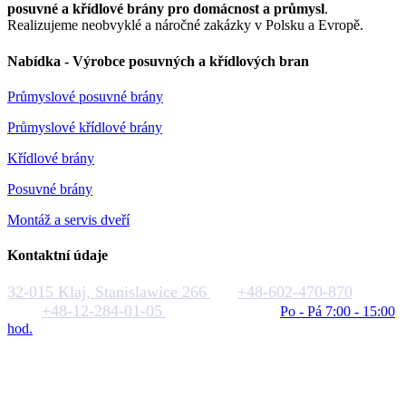
posuvné a křídlové brány pro domácnost a průmysl
.
Realizujeme neobvyklé a náročné zakázky v Polsku a Evropě.
Nabídka - Výrobce posuvných a křídlových bran
Průmyslové posuvné brány
Průmyslové křídlové brány
Křídlové brány
Posuvné brány
Montáž a servis dveří
Kontaktní údaje
32-015 Klaj, Stanislawice 266
+48-602-470-870
+48-12-284-01-05
biuro@rakstal.pl
Po - Pá 7:00 - 15:00
hod.