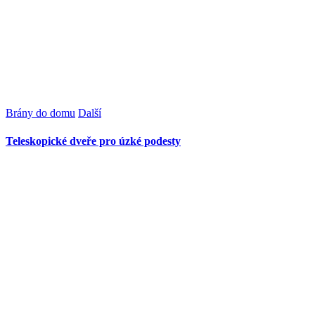
Brány do domu
Další
Teleskopické dveře pro úzké podesty