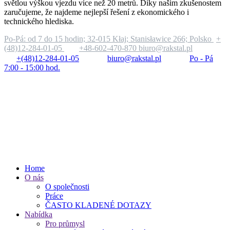
světlou výškou vjezdu více než 20 metrů. Díky našim zkušenostem
zaručujeme, že najdeme nejlepší řešení z ekonomického i
technického hlediska.
Po-Pá: od 7 do 15 hodin;
32-015 Kłaj; Stanisławice 266; Polsko
+
(48)12-284-01-05
+48-602-470-870
biuro@rakstal.pl
+(48)12-284-01-05
biuro@rakstal.pl
Po - Pá
7:00 - 15:00 hod.
Home
O nás
O společnosti
Práce
ČASTO KLADENÉ DOTAZY
Nabídka
Pro průmysl