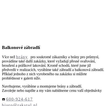
Balkonové zábradlí
brány
Více než
pro soukromé zákazníky a brány pro průmysl,
provádíme také další zakázky, které vyžadují přesné svařování,
broušení a práškové lakování. Kromě schodů, které jsme již
předvedli v realizacích, vyrábíme také zábradlí a balkonová zábradlí.
Příklad jednoho z nich vyrobeného na zakázku si můžete
prohlédnout v galerii níže.
Navrhujeme, vyrábíme a montujeme brány a zábradlí.
Zavolejte nebo napište a my vám nabídneme cenu vaší objednávky
600-924-617
☎️
biuro@rakstal.pl