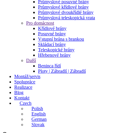
Průmyslové posuvné brány
Průmyslové křídlové brány
Průmyslové dvoukřídlé brány
Průmyslová teleskopická vrata
Pro domácnost
Křídlové brány
Posuvné brány
Vstupní brána s brankou
Skládací brány
Teleskopické brány
Hřebenové brány
Další
Beninca řídí
Ploty | Zábradlí | Zábradlí
Montáž/servis
Spolupráce
Realizace
Blog
Kontakt
Czech
Polish
English
German
Slovak