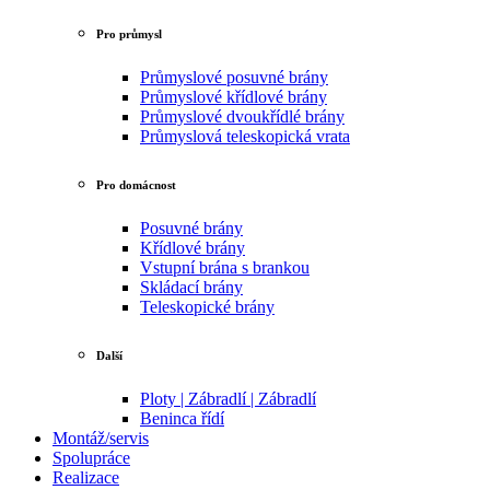
Pro průmysl
Průmyslové posuvné brány
Průmyslové křídlové brány
Průmyslové dvoukřídlé brány
Průmyslová teleskopická vrata
Pro domácnost
Posuvné brány
Křídlové brány
Vstupní brána s brankou
Skládací brány
Teleskopické brány
Další
Ploty | Zábradlí | Zábradlí
Beninca řídí
Montáž/servis
Spolupráce
Realizace