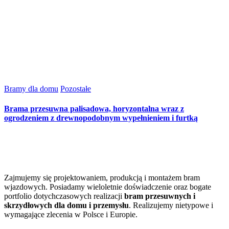
Bramy dla domu
Pozostałe
Brama przesuwna palisadowa, horyzontalna wraz z
ogrodzeniem z drewnopodobnym wypełnieniem i furtką
Zajmujemy się projektowaniem, produkcją i montażem bram
wjazdowych. Posiadamy wieloletnie doświadczenie oraz bogate
portfolio dotychczasowych realizacji
bram przesuwnych i
skrzydłowych dla domu i przemysłu
. Realizujemy nietypowe i
wymagające zlecenia w Polsce i Europie.