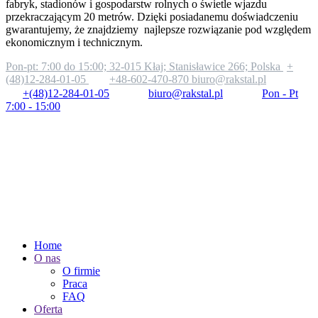
fabryk, stadionów i gospodarstw rolnych o świetle wjazdu
przekraczającym 20 metrów. Dzięki posiadanemu doświadczeniu
gwarantujemy, że znajdziemy najlepsze rozwiązanie pod względem
ekonomicznym i technicznym.
Pon-pt: 7:00 do 15:00;
32-015 Kłaj; Stanisławice 266; Polska
+
(48)12-284-01-05
+48-602-470-870
biuro@rakstal.pl
+(48)12-284-01-05
biuro@rakstal.pl
Pon - Pt
7:00 - 15:00
Home
O nas
O firmie
Praca
FAQ
Oferta