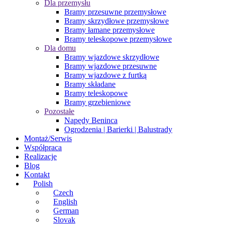
Dla przemysłu
Bramy przesuwne przemysłowe
Bramy skrzydłowe przemysłowe
Bramy łamane przemysłowe
Bramy teleskopowe przemysłowe
Dla domu
Bramy wjazdowe skrzydłowe
Bramy wjazdowe przesuwne
Bramy wjazdowe z furtką
Bramy składane
Bramy teleskopowe
Bramy grzebieniowe
Pozostałe
Napędy Beninca
Ogrodzenia | Barierki | Balustrady
Montaż/Serwis
Współpraca
Realizacje
Blog
Kontakt
Polish
Czech
English
German
Slovak