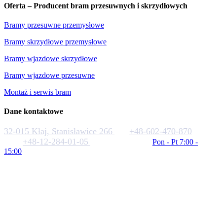
Oferta – Producent bram przesuwnych i skrzydłowych
Bramy przesuwne przemysłowe
Bramy skrzydłowe przemysłowe
Bramy wjazdowe skrzydłowe
Bramy wjazdowe przesuwne
Montaż i serwis bram
Dane kontaktowe
32-015 Kłaj, Stanisławice 266
+48-602-470-870
+48-12-284-01-05
biuro@rakstal.pl
Pon - Pt 7:00 -
15:00