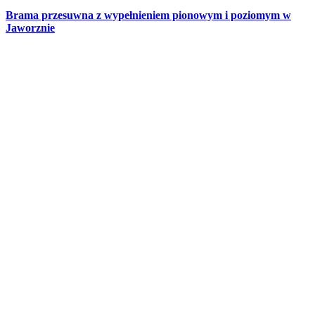
Brama przesuwna z wypełnieniem pionowym i poziomym w
Jaworznie