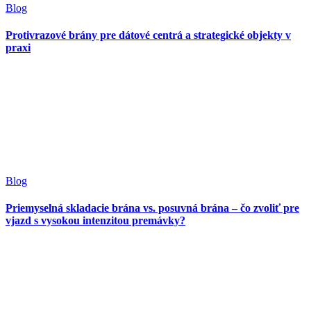
Blog
Protivrazové brány pre dátové centrá a strategické objekty v
praxi
Blog
Priemyselná skladacie brána vs. posuvná brána – čo zvoliť pre
vjazd s vysokou intenzitou premávky?