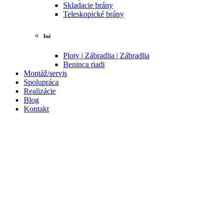
Skladacie brány
Teleskopické brány
Iné
Ploty | Zábradlia | Zábradlia
Beninca riadi
Montáž/servis
Spolupráca
Realizácie
Blog
Kontakt