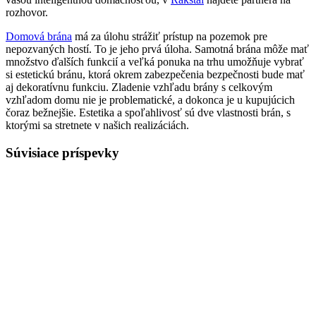
rozhovor.
Domová brána
má za úlohu strážiť prístup na pozemok pre
nepozvaných hostí. To je jeho prvá úloha. Samotná brána môže mať
množstvo ďalších funkcií a veľká ponuka na trhu umožňuje vybrať
si estetickú bránu, ktorá okrem zabezpečenia bezpečnosti bude mať
aj dekoratívnu funkciu. Zladenie vzhľadu brány s celkovým
vzhľadom domu nie je problematické, a dokonca je u kupujúcich
čoraz bežnejšie. Estetika a spoľahlivosť sú dve vlastnosti brán, s
ktorými sa stretnete v našich realizáciách.
Súvisiace príspevky