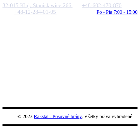
32-015 Klaj, Stanislawice 266
+48-602-470-870
+48-12-284-01-05
biuro@rakstal.pl
Po - Pia 7:00 - 15:00
© 2023
Rakstal - Posuvné brány
, Všetky práva vyhradené