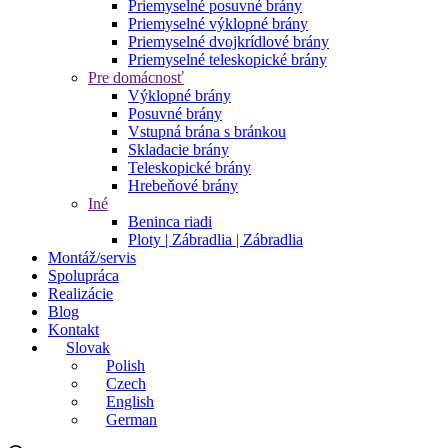
Priemyselné posuvné brány
Priemyselné výklopné brány
Priemyselné dvojkrídlové brány
Priemyselné teleskopické brány
Pre domácnosť
Výklopné brány
Posuvné brány
Vstupná brána s bránkou
Skladacie brány
Teleskopické brány
Hrebeňové brány
Iné
Beninca riadi
Ploty | Zábradlia | Zábradlia
Montáž/servis
Spolupráca
Realizácie
Blog
Kontakt
Slovak
Polish
Czech
English
German