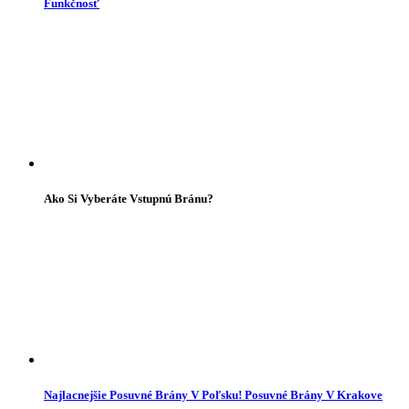
Funkčnosť
Ako Si Vyberáte Vstupnú Bránu?
Najlacnejšie Posuvné Brány V Poľsku! Posuvné Brány V Krakove