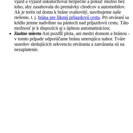
vjazd a výjazd uskutočňoval bezpečne a pokiaľ možno bez
toho, aby zasahovala do premávky chodcov a automobilov.
Ak je terén od domu k bráne svahovitý, navrhujeme naše
riešenie, t. j.
brána pre šikmú príjazdovú cestu
. Pri otváraní sa
krídlo jemne nadvihne na pántoch nad príjazdovú cestu. Táto
možnosť je k dispozícii aj s úplnou automatizáciou;
žiadne miesto
Ani pozdĺž plota, ani medzi domom a bránou -
v tomto prípade odporúčame bránu smerujúcu nahor. Tváre
susedov sledujúcich sekvenciu otvárania a zatvárania sú na
nezaplatenie.