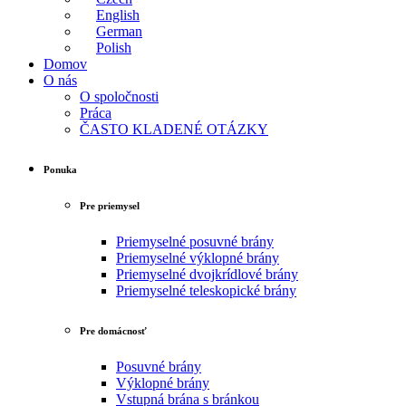
English
German
Polish
Domov
O nás
O spoločnosti
Práca
ČASTO KLADENÉ OTÁZKY
Ponuka
Pre priemysel
Priemyselné posuvné brány
Priemyselné výklopné brány
Priemyselné dvojkrídlové brány
Priemyselné teleskopické brány
Pre domácnosť
Posuvné brány
Výklopné brány
Vstupná brána s bránkou