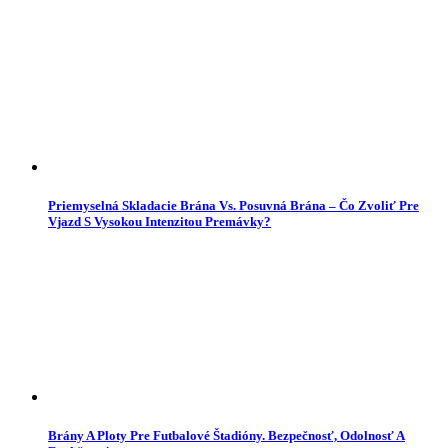
Priemyselná Skladacie Brána Vs. Posuvná Brána – Čo Zvoliť Pre
Vjazd S Vysokou Intenzitou Premávky?
Brány A Ploty Pre Futbalové Štadióny. Bezpečnosť, Odolnosť A