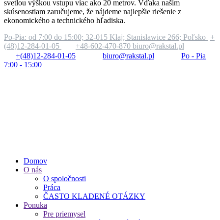
svetlou výškou vstupu viac ako 20 metrov. Vďaka našim
skúsenostiam zaručujeme, že nájdeme najlepšie riešenie z
ekonomického a technického hľadiska.
Po-Pia: od 7:00 do 15:00;
32-015 Kłaj; Stanisławice 266; Poľsko
+
(48)12-284-01-05
+48-602-470-870
biuro@rakstal.pl
+(48)12-284-01-05
biuro@rakstal.pl
Po - Pia
7:00 - 15:00
Domov
O nás
O spoločnosti
Práca
ČASTO KLADENÉ OTÁZKY
Ponuka
Pre priemysel