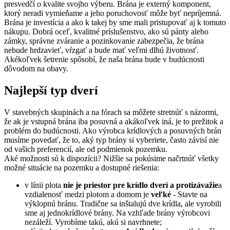
presvedčí o kvalite svojho výberu. Brána je externý komponent,
ktorý neradi vymieňame a jeho poruchovosť môže byť nepríjemná.
Brána je investícia a ako k takej by sme mali pristupovať aj k tomuto
nákupu. Dobrá oceľ, kvalitné príslušenstvo, ako sú pánty alebo
zámky, správne zváranie a pozinkovanie zabezpečia, že brána
nebude hrdzavieť, vŕzgať a bude mať veľmi dlhú životnosť.
Akékoľvek šetrenie spôsobí, že naša brána bude v budúcnosti
dôvodom na obavy.
Najlepší typ dverí
V stavebných skupinách a na fórach sa môžete stretnúť s názormi,
že ak je vstupná brána iba posuvná a akákoľvek iná, je to prežitok a
problém do budúcnosti. Ako výrobca krídlových a posuvných brán
musíme povedať, že to, aký typ brány si vyberiete, často závisí nie
od vašich preferencií, ale od podmienok pozemku.
Aké možnosti sú k dispozícii? Nižšie sa pokúsime načrtnúť všetky
možné situácie na pozemku a dostupné riešenia:
v línii plota
nie je priestor pre krídlo dverí a protizávažie
a
vzdialenosť medzi plotom a domom je
veľké
- Stavte na
výklopnú bránu. Tradične sa inštalujú dve krídla, ale vyrobili
sme aj jednokrídlové brány. Na vzhľade brány výrobcovi
nezáleží. Vyrobíme takú, akú si navrhnete;