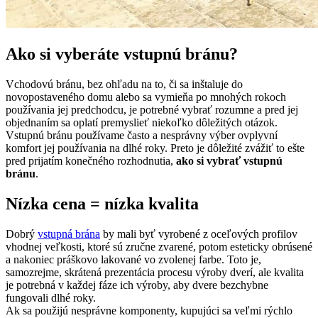
Ako si vyberáte vstupnú bránu?
Vchodovú bránu, bez ohľadu na to, či sa inštaluje do
novopostaveného domu alebo sa vymieňa po mnohých rokoch
používania jej predchodcu, je potrebné vybrať rozumne a pred jej
objednaním sa oplatí premyslieť niekoľko dôležitých otázok.
Vstupnú bránu používame často a nesprávny výber ovplyvní
komfort jej používania na dlhé roky. Preto je dôležité zvážiť to ešte
pred prijatím konečného rozhodnutia,
ako si vybrať vstupnú
bránu
.
Nízka cena = nízka kvalita
Dobrý
vstupná brána
by mali byť vyrobené z oceľových profilov
vhodnej veľkosti, ktoré sú zručne zvarené, potom esteticky obrúsené
a nakoniec práškovo lakované vo zvolenej farbe. Toto je,
samozrejme, skrátená prezentácia procesu výroby dverí, ale kvalita
je potrebná v každej fáze ich výroby, aby dvere bezchybne
fungovali dlhé roky.
Ak sa použijú nesprávne komponenty, kupujúci sa veľmi rýchlo