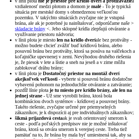
v línii plota
nie je priestor pre krídlo dverí a protizávažie
a
vzdialenosť medzi plotom a domom je
malé
- To je typická
situácia pre mestské domy s obmedzenou veľkosťou
pozemku. V takýchto situáciách zvyčajne nie je vstupná
brána, ale ak je potrebné ju nainštalovať, odporúčame naše >
skladacie brány
<. Jeho sklopné krídla zlepšujú otváranie a
využívanie priestoru nádvoria;
v línii plota je miesto
len na krídlo dverí
ale bez protiváhy -
možno budete chcieť zvážiť buď krídlovú bránu, alebo
posuvnú bránu bez protiváhy, ktorá sa posúva na valčekoch a
koľajničke upevnenej v zemi. Nevýhodou druhého riešenia
je, že piesok v lete a lístie a sneh na jeseň a v zime môžu
zablokovať dráhu brány;
v línii plota je
Dostatočný priestor na montáž dverí
akejkoľvek veľkosti
- vyberte si posuvnú bránu dodatočne
vybavenú pohonom na jednoduchšie otváranie a zatváranie;
pozdĺž línie plota
je tu miesto pre krídlo brány, ale len na
jednej strane
- Už sme vyrobili bránu, ktorá bola
kombináciou dvoch systémov - krídlovej a posuvnej brány.
Takéto riešenie, zvyčajne určené pre priemyselných
zákazníkov, je k dispozícii aj pre individuálnych zákazníkov;
šikmá príjazdová cesta
ak je svah orientovaný smerom k
ceste - podľa poľských predpisov nie je možné inštalovať
bránu, ktorá sa otvára smerom k verejnej ceste. Treba tiež
pamätať na to, že brána by mala byť umiestnená tak, aby sa