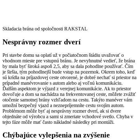
Skladacia brána od spoločnosti RAKSTAL
Nesprávny rozmer dverí
Pri stavbe domu sa oplatí už v počiatočnom štádiu uvažovať o
vhodnom mieste pre vstupnú bránu. Je nevyhnutné vedieť, že brána
by mala byť široká aspoň 2,5, aby sa dala pohodlne používať. Čím
je širšia, tým pohodlnejší bude vstup na pozemok. Okrem toho, keď
sú krídla na príjazdovej ceste otvorené, je dobré nechať si priestor na
prípadné manévrovanie s autom alebo aj voľnú komunikáciu.
Ďalším aspektom je výjazd z verejnej komunikácie. Ak to priestor
dovoľuje a dom sa nachádza na frekventovanej ceste, môžete zvážiť
otočenie samotnej brány vzhľadom na cestu. Takýto manéver vám
umožní bezpečný vjazd a neznepríjemníte cestu svojím autom.
Problémom môže byť aj nesprávny rozmer dverí, ak si dvere
objednáte od výrobcu a sami si zmeriate vchodové svetlo. Chyba v
tejto fáze môže mať často nákladné následky pri montáži.
Chýbajúce vylepšenia na zvýšenie