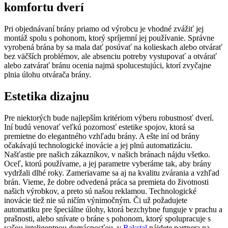
komfortu dverí
Pri objednávaní brány priamo od výrobcu je vhodné zvážiť jej
montáž spolu s pohonom, ktorý spríjemní jej používanie. Správne
vyrobená brána by sa mala dať posúvať na kolieskach alebo otvárať
bez väčších problémov, ale absenciu potreby vystupovať a otvárať
alebo zatvárať bránu ocenia najmä spolucestujúci, ktorí zvyčajne
plnia úlohu otvárača brány.
Estetika dizajnu
Pre niektorých bude najlepším kritériom výberu robustnosť dverí.
Iní budú venovať veľkú pozornosť estetike spojov, ktorá sa
premietne do elegantného vzhľadu brány. A ešte iní od brány
očakávajú technologické inovácie a jej plnú automatizáciu.
Našťastie pre našich zákazníkov, v našich bránach nájdu všetko.
Oceľ, ktorú používame, a jej parametre vyberáme tak, aby brány
vydržali dlhé roky. Zameriavame sa aj na kvalitu zvárania a vzhľad
brán. Vieme, že dobre odvedená práca sa premieta do životnosti
našich výrobkov, a preto sú našou reklamou. Technologické
inovácie tiež nie sú ničím výnimočným. Či už požadujete
automatiku pre špeciálne úlohy, ktorá bezchybne funguje v prachu a
prašnosti, alebo snívate o bráne s pohonom, ktorý spolupracuje s
vašou inteligentnou domácnosťou, v
Rakstal
nájdete partnera na