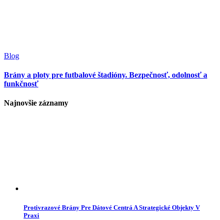
Blog
Brány a ploty pre futbalové štadióny. Bezpečnosť, odolnosť a
funkčnosť
Najnovšie záznamy
Protivrazové Brány Pre Dátové Centrá A Strategické Objekty V
Praxi