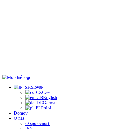
Slovak
Czech
English
German
Polish
Domov
O nás
O spoločnosti
Práca