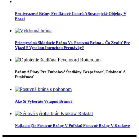
Protivrazové Brány Pre Dátové Centrá A Strategické Objekty V
Praxi
Priemyselná Skladacie Brána Vs. Posuvná Brána – Čo Zvoliť Pre
Vjazd S Vysokou Intenzitou Premávky?
Brány A Ploty Pre Futbalové Štadióny. Bezpečnosť, Odolnosť A
Funkčnosť
Ako Si Vyberáte Vstupnú Bránu?
Najlacnejšie Posuvné Brány V Poľsku! Posuvné Brány V Krakove