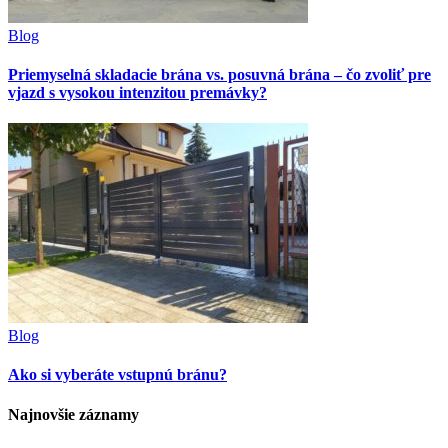
Blog
Priemyselná skladacie brána vs. posuvná brána – čo zvoliť pre
vjazd s vysokou intenzitou premávky?
Blog
Ako si vyberáte vstupnú bránu?
Najnovšie záznamy