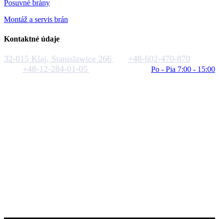
Posuvné brány
Montáž a servis brán
Kontaktné údaje
32-015 Klaj, Stanislawice 266
+48-602-470-870
+48-12-284-01-05
biuro@rakstal.pl
Po - Pia 7:00 - 15:00