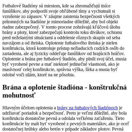
Futbalové štadióny sú miestom, kde sa zhromažďujú tisíce
fanúšikov, aby podporili svoje obľúbené tímy a vychutnali si
vzrušenie zo zápasov. V záujme zaistenia bezpečnosti všetkých
prítomných na štadióne je mimoriadne dôležité, aby bol objekt
riadne zabezpečený. V tomto procese zohrávajú kľúčovú úlohu
brány a ploty, ktoré zabezpečujú kontrolu toku divákov, ochranu
pred neželanými situáciami a oddelenie rôznych skupín od seba
navzájom a od ihriska. Oplotenie futbalového ihriska je nielen
konštrukcia, ktorá kontroluje prístup nežiaducich cudzích osôb do
zariadenia, ale aj fyzicky oddeľuje fanúšikov od hrajúcich hráčov.
Oplotenie a brána pre futbalový štadión, aby plnili svoj účel, musia
byť vyrobené pevne a mať niektoré jedinečné vlastnosti, ako je
masívnosť celej konštrukcie, správna výška, šírka a musia byť
odolné voči silám, ktoré na ne pôsobia.
Brána a oplotenie štadióna - konštrukčná
mohutnosť
Hlavným účelom oplotenia a
brány na futbalových štadiónoch
je
udržiavať poriadok a bezpečnosť. Preto je veľmi dôležité, aby bola
konštrukcia dostatočne pevná a odolala veľkému zaťaženiu. Tieto
konštrukcie by mali byť vyrobené z pevných materiálov, ako je oceľ
dostatočnej hrúbky alebo betón v prípade základov plotov. Pevná