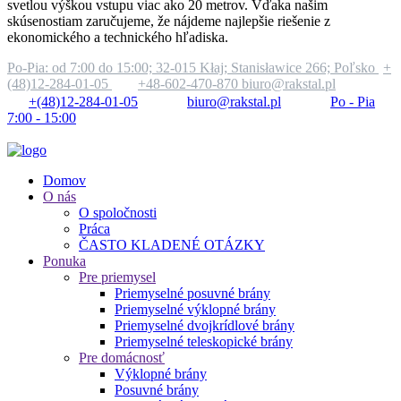
svetlou výškou vstupu viac ako 20 metrov. Vďaka našim
skúsenostiam zaručujeme, že nájdeme najlepšie riešenie z
ekonomického a technického hľadiska.
Po-Pia: od 7:00 do 15:00;
32-015 Kłaj; Stanisławice 266; Poľsko
+
(48)12-284-01-05
+48-602-470-870
biuro@rakstal.pl
+(48)12-284-01-05
biuro@rakstal.pl
Po - Pia
7:00 - 15:00
Domov
O nás
O spoločnosti
Práca
ČASTO KLADENÉ OTÁZKY
Ponuka
Pre priemysel
Priemyselné posuvné brány
Priemyselné výklopné brány
Priemyselné dvojkrídlové brány
Priemyselné teleskopické brány
Pre domácnosť
Výklopné brány
Posuvné brány