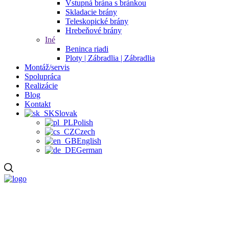
Vstupná brána s bránkou
Skladacie brány
Teleskopické brány
Hrebeňové brány
Iné
Beninca riadi
Ploty | Zábradlia | Zábradlia
Montáž/servis
Spolupráca
Realizácie
Blog
Kontakt
Slovak
Polish
Czech
English
German