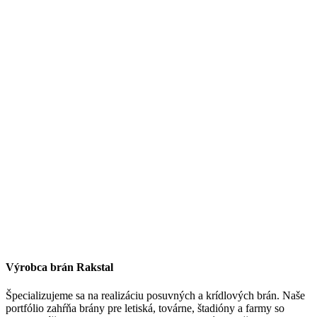
Výrobca brán Rakstal
Špecializujeme sa na realizáciu posuvných a krídlových brán. Naše
portfólio zahŕňa brány pre letiská, továrne, štadióny a farmy so