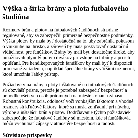
Výška a šírka brány a plota futbalového
štadióna
Rozmery brán a plotov na futbalových štadiónoch sú prísne
regulované, aby sa zabezpečili primerané bezpečnostné podmienky.
Výška plotov by mala byť dostatočná na to, aby zabránila pokusom
o vniknutie na ihrisko, a zároveň by mala poskytovať dostatočnú
viditeľnosť pre fanúšikov. Brány by mali byť dostatočne široké, aby
umožňovali plynulý pohyb divákov pri vstupe na tribúny a pri ich
opúšťaní. Pre hendikepovaných fanúšikov by mali byť k dispozícii
primerané zariadenia, napríklad špeciálne brány s väčšími rozmermi,
ktoré umožnia ľahký prístup.
Požiadavky na brány a ploty inštalované na futbalových štadiónoch
sú obzvlášť prísne, pretože je potrebné zabezpečiť bezpečnosť a
pohodlie všetkých osôb prítomných na mieste konania zápasu.
Robustná konštrukcia, odolnosť voči vonkajším faktorom a vhodné
rozmery sú kľúčové faktory, ktoré sa musia zohľadniť pri návrhu,
výrobe a inštalácii brán a plotov. Dodržiavanie týchto požiadaviek
zabezpečuje, že futbalové štadióny sú miestom, kde si fanúšikovia
môžu vychutnať zápasy v atmosfére bezpečnosti a radosti.
Súvisiace príspevky