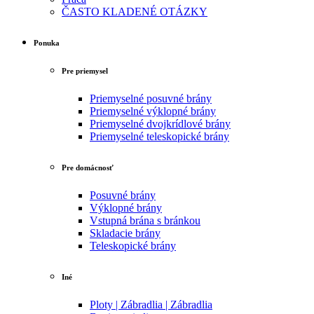
ČASTO KLADENÉ OTÁZKY
Ponuka
Pre priemysel
Priemyselné posuvné brány
Priemyselné výklopné brány
Priemyselné dvojkrídlové brány
Priemyselné teleskopické brány
Pre domácnosť
Posuvné brány
Výklopné brány
Vstupná brána s bránkou
Skladacie brány
Teleskopické brány
Iné
Ploty | Zábradlia | Zábradlia