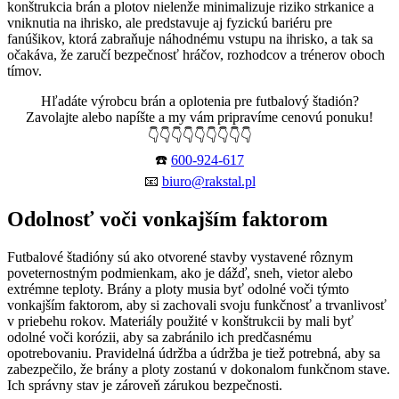
konštrukcia brán a plotov nielenže minimalizuje riziko strkanice a
vniknutia na ihrisko, ale predstavuje aj fyzickú bariéru pre
fanúšikov, ktorá zabraňuje náhodnému vstupu na ihrisko, a tak sa
očakáva, že zaručí bezpečnosť hráčov, rozhodcov a trénerov oboch
tímov.
Hľadáte výrobcu brán a oplotenia pre futbalový štadión?
Zavolajte alebo napíšte a my vám pripravíme cenovú ponuku!
👇👇👇👇👇👇👇👇👇
☎️
600-924-617
📧
biuro@rakstal.pl
Odolnosť voči vonkajším faktorom
Futbalové štadióny sú ako otvorené stavby vystavené rôznym
poveternostným podmienkam, ako je dážď, sneh, vietor alebo
extrémne teploty. Brány a ploty musia byť odolné voči týmto
vonkajším faktorom, aby si zachovali svoju funkčnosť a trvanlivosť
v priebehu rokov. Materiály použité v konštrukcii by mali byť
odolné voči korózii, aby sa zabránilo ich predčasnému
opotrebovaniu. Pravidelná údržba a údržba je tiež potrebná, aby sa
zabezpečilo, že brány a ploty zostanú v dokonalom funkčnom stave.
Ich správny stav je zároveň zárukou bezpečnosti.