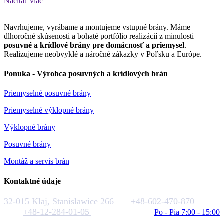
Načítať viac
Navrhujeme, vyrábame a montujeme vstupné brány. Máme
dlhoročné skúsenosti a bohaté portfólio realizácií z minulosti
posuvné a krídlové brány pre domácnosť a priemysel
.
Realizujeme neobvyklé a náročné zákazky v Poľsku a Európe.
Ponuka - Výrobca posuvných a krídlových brán
Priemyselné posuvné brány
Priemyselné výklopné brány
Výklopné brány
Posuvné brány
Montáž a servis brán
Kontaktné údaje
32-015 Klaj, Stanislawice 266
+48-602-470-870
+48-12-284-01-05
biuro@rakstal.pl
Po - Pia 7:00 - 15:00