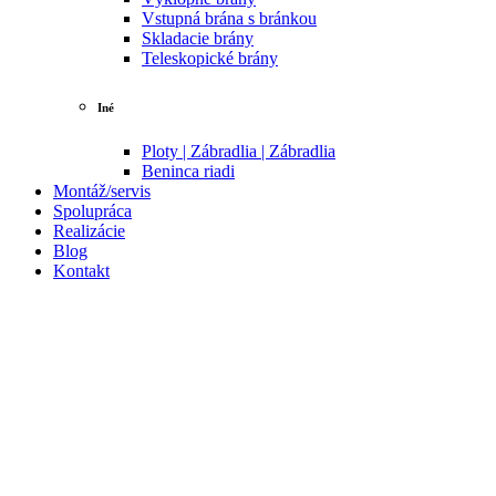
Vstupná brána s bránkou
Skladacie brány
Teleskopické brány
Iné
Ploty | Zábradlia | Zábradlia
Beninca riadi
Montáž/servis
Spolupráca
Realizácie
Blog
Kontakt