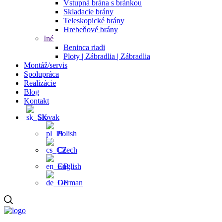
Vstupná brána s bránkou
Skladacie brány
Teleskopické brány
Hrebeňové brány
Iné
Beninca riadi
Ploty | Zábradlia | Zábradlia
Montáž/servis
Spolupráca
Realizácie
Blog
Kontakt
Slovak
Polish
Czech
English
German