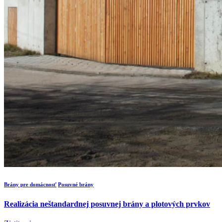
Brány pre domácnosť
Posuvné brány
Realizácia neštandardnej posuvnej brány a plotových prvkov