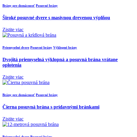
Brány pre domácnosť
Posuvné brány
Široké posuvné dvere s masívnou drevenou výplňou
Zistite viac
Priemyselné dvere
Posuvné brány
Výklopné brány
Dvojitá priemyselná výklopná a posuvná brána vrátane
oplotenia
Zistite viac
Brány pre domácnosť
Posuvné brány
Čierna posuvná brána s prídavnými bránkami
Zistite viac
Priemyselné dvere
Posuvné brány