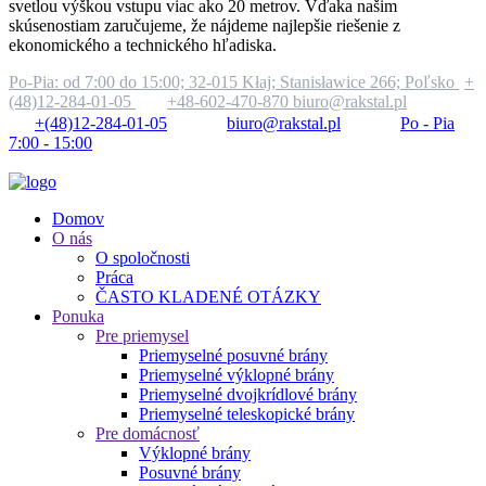
svetlou výškou vstupu viac ako 20 metrov. Vďaka našim
skúsenostiam zaručujeme, že nájdeme najlepšie riešenie z
ekonomického a technického hľadiska.
Po-Pia: od 7:00 do 15:00;
32-015 Kłaj; Stanisławice 266; Poľsko
+
(48)12-284-01-05
+48-602-470-870
biuro@rakstal.pl
+(48)12-284-01-05
biuro@rakstal.pl
Po - Pia
7:00 - 15:00
Domov
O nás
O spoločnosti
Práca
ČASTO KLADENÉ OTÁZKY
Ponuka
Pre priemysel
Priemyselné posuvné brány
Priemyselné výklopné brány
Priemyselné dvojkrídlové brány
Priemyselné teleskopické brány
Pre domácnosť
Výklopné brány
Posuvné brány