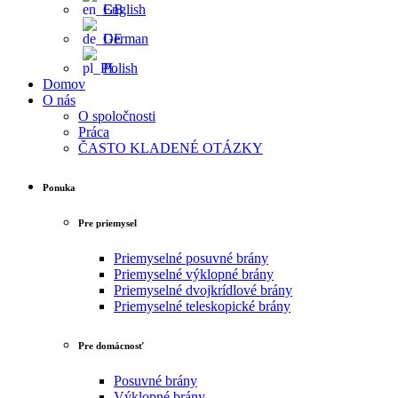
English
German
Polish
Domov
O nás
O spoločnosti
Práca
ČASTO KLADENÉ OTÁZKY
Ponuka
Pre priemysel
Priemyselné posuvné brány
Priemyselné výklopné brány
Priemyselné dvojkrídlové brány
Priemyselné teleskopické brány
Pre domácnosť
Posuvné brány
Výklopné brány