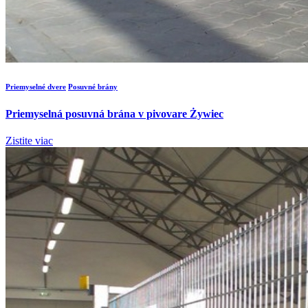
Priemyselné dvere
Posuvné brány
Priemyselná posuvná brána v pivovare Żywiec
Zistite viac