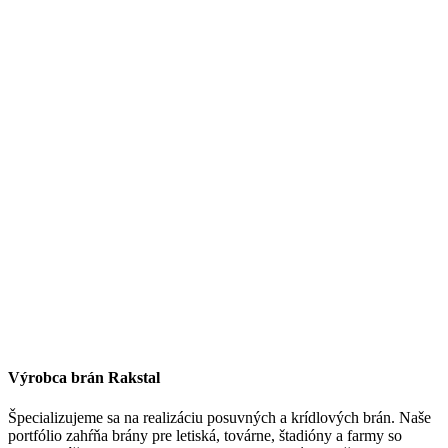
Výrobca brán Rakstal
Špecializujeme sa na realizáciu posuvných a krídlových brán. Naše
portfólio zahŕňa brány pre letiská, továrne, štadióny a farmy so