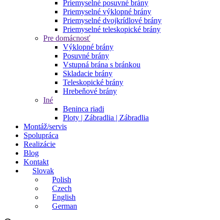
Priemyselné posuvné brány
Priemyselné výklopné brány
Priemyselné dvojkrídlové brány
Priemyselné teleskopické brány
Pre domácnosť
Výklopné brány
Posuvné brány
Vstupná brána s bránkou
Skladacie brány
Teleskopické brány
Hrebeňové brány
Iné
Beninca riadi
Ploty | Zábradlia | Zábradlia
Montáž/servis
Spolupráca
Realizácie
Blog
Kontakt
Slovak
Polish
Czech
English
German