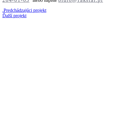
alebo napíšte
.
Predchádzajúci projekt
Ďalší projekt