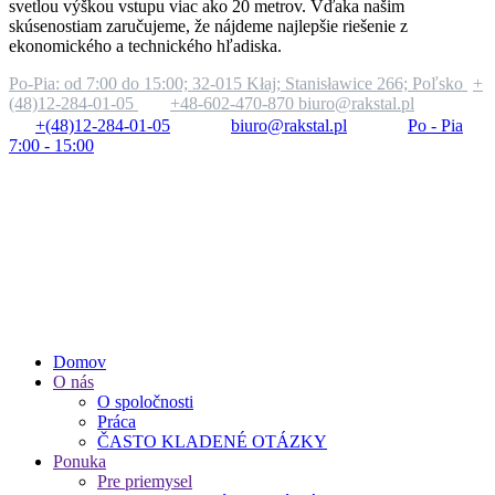
svetlou výškou vstupu viac ako 20 metrov. Vďaka našim
skúsenostiam zaručujeme, že nájdeme najlepšie riešenie z
ekonomického a technického hľadiska.
Po-Pia: od 7:00 do 15:00;
32-015 Kłaj; Stanisławice 266; Poľsko
+
(48)12-284-01-05
+48-602-470-870
biuro@rakstal.pl
+(48)12-284-01-05
biuro@rakstal.pl
Po - Pia
7:00 - 15:00
Domov
O nás
O spoločnosti
Práca
ČASTO KLADENÉ OTÁZKY
Ponuka
Pre priemysel