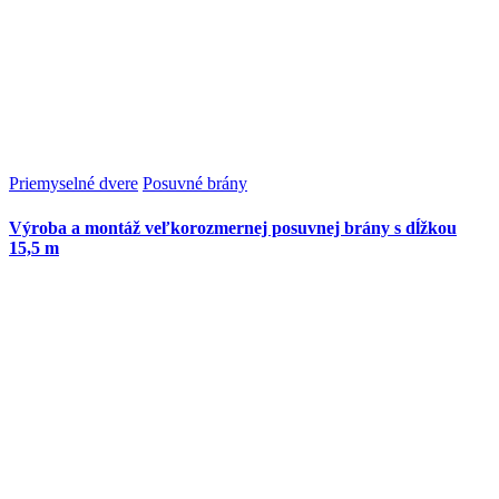
Priemyselné dvere
Posuvné brány
Výroba a montáž veľkorozmernej posuvnej brány s dĺžkou
15,5 m