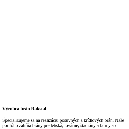
Výrobca brán Rakstal
Špecializujeme sa na realizáciu posuvných a krídlových brán. Naše
portfólio zahŕňa brány pre letiská, továrne, štadióny a farmy so