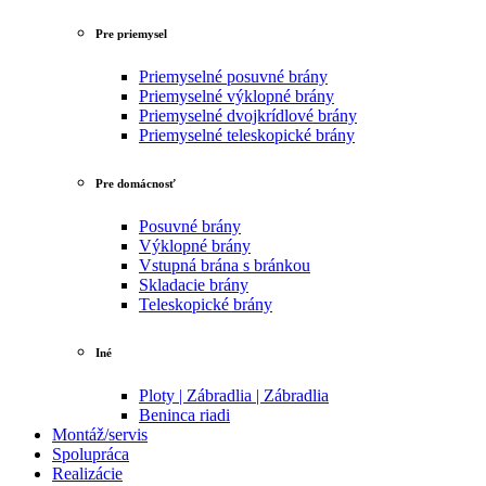
Pre priemysel
Priemyselné posuvné brány
Priemyselné výklopné brány
Priemyselné dvojkrídlové brány
Priemyselné teleskopické brány
Pre domácnosť
Posuvné brány
Výklopné brány
Vstupná brána s bránkou
Skladacie brány
Teleskopické brány
Iné
Ploty | Zábradlia | Zábradlia
Beninca riadi
Montáž/servis
Spolupráca
Realizácie