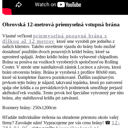
Obrovská 12-metrová priemyselná vstupná brána
priemyselná posuvná brána s
Vlastné veľkosti
dĺžkou až 12 metrov
ktoré sme vyrobili pre jedného z
našich klientov. Takéto osvetlenie vjazdu do brány bolo možné
dosiahnuť použitím dvoch posuvných krídel brány, ktoré sa
uprostred spájajú. Jedno krídlo brány bolo vybavené chápadlom.
Brána sa posúva na vozíkoch vyrobených spoločnosťou Rolling
Center. V strede sme nainštalovali zámok Locinox a závoru, ktorá
bráni otvoreniu brány. Brána je vyrobená z profilov 80x60 mm,
ktoré sú kompletne žiarovo pozinkované. Ďalším zaujímavým
prvkom tejto brány je nájazd, takzvaná topánka, ktorá po zatvorení
spája obe krídla a za prevádzkových podmienok umožňuje prejazd
akéhokoľvek vozidla. Tento prvok bol špeciálne vytvorený pre túto
bránu, aby stabilizoval krídla pri zatváraní.
Rozmery brány: 250x1200cm
Hľadáte individuálne riešenia na ohradenie priestoru okolo vašej
12-
firmy? Zavolajte nám! Vypracujeme pre vás cenu brány! ☎
284-01-05
biuro@rakstal.pl