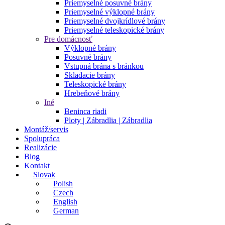
Priemyselné posuvné brány
Priemyselné výklopné brány
Priemyselné dvojkrídlové brány
Priemyselné teleskopické brány
Pre domácnosť
Výklopné brány
Posuvné brány
Vstupná brána s bránkou
Skladacie brány
Teleskopické brány
Hrebeňové brány
Iné
Beninca riadi
Ploty | Zábradlia | Zábradlia
Montáž/servis
Spolupráca
Realizácie
Blog
Kontakt
Slovak
Polish
Czech
English
German