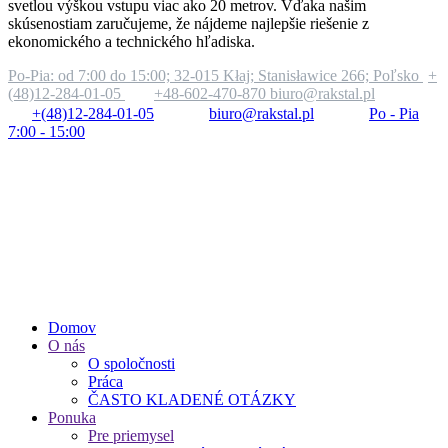
svetlou výškou vstupu viac ako 20 metrov. Vďaka našim
skúsenostiam zaručujeme, že nájdeme najlepšie riešenie z
ekonomického a technického hľadiska.
Po-Pia: od 7:00 do 15:00;
32-015 Kłaj; Stanisławice 266; Poľsko
+
(48)12-284-01-05
+48-602-470-870
biuro@rakstal.pl
+(48)12-284-01-05
biuro@rakstal.pl
Po - Pia
7:00 - 15:00
Domov
O nás
O spoločnosti
Práca
ČASTO KLADENÉ OTÁZKY
Ponuka
Pre priemysel