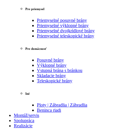
Pre priemysel
Priemyselné posuvné brány
Priemyselné výklopné brány
Priemyselné dvojkrídlové brány
Priemyselné teleskopické brány
Pre domácnosť
Posuvné brány
Výklopné brány
Vstupná brána s bránkou
Skladacie brány
Teleskopické brány
Iné
Ploty | Zábradlia | Zábradlia
Beninca riadi
Montáž/servis
Spolupráca
Realizácie