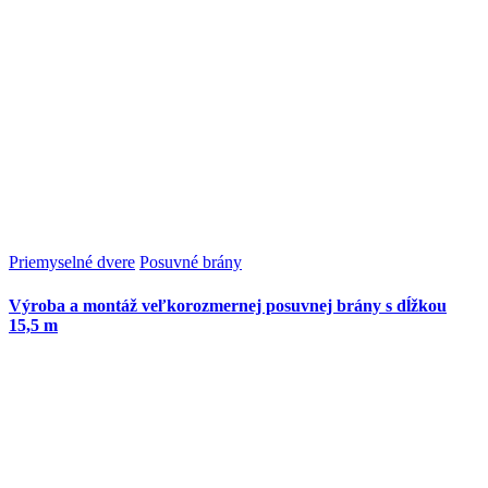
Priemyselné dvere
Posuvné brány
Výroba a montáž veľkorozmernej posuvnej brány s dĺžkou
15,5 m