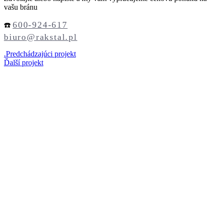
vašu bránu
600-924-617
☎️
biuro@rakstal.pl
.
Predchádzajúci projekt
Ďalší projekt