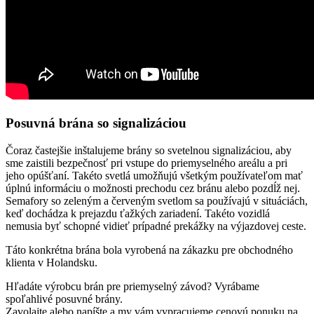
Posuvná brána so signalizáciou
Čoraz častejšie inštalujeme brány so svetelnou signalizáciou, aby
sme zaistili bezpečnosť pri vstupe do priemyselného areálu a pri
jeho opúšťaní. Takéto svetlá umožňujú všetkým používateľom mať
úplnú informáciu o možnosti prechodu cez bránu alebo pozdĺž nej.
Semafory so zeleným a červeným svetlom sa používajú v situáciách,
keď dochádza k prejazdu ťažkých zariadení. Takéto vozidlá
nemusia byť schopné vidieť prípadné prekážky na výjazdovej ceste.
Táto konkrétna brána bola vyrobená na zákazku pre obchodného
klienta v Holandsku.
Hľadáte výrobcu brán pre priemyselný závod? Vyrábame
spoľahlivé posuvné brány.
Zavolajte alebo napíšte a my vám vypracujeme cenovú ponuku na