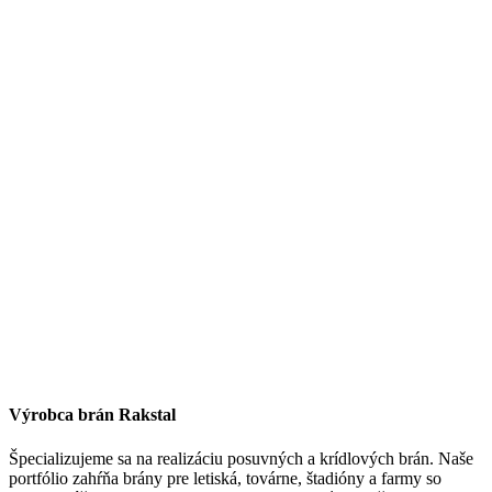
Výrobca brán Rakstal
Špecializujeme sa na realizáciu posuvných a krídlových brán. Naše
portfólio zahŕňa brány pre letiská, továrne, štadióny a farmy so