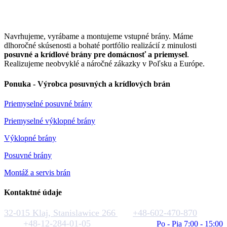
Navrhujeme, vyrábame a montujeme vstupné brány. Máme
dlhoročné skúsenosti a bohaté portfólio realizácií z minulosti
posuvné a krídlové brány pre domácnosť a priemysel
.
Realizujeme neobvyklé a náročné zákazky v Poľsku a Európe.
Ponuka - Výrobca posuvných a krídlových brán
Priemyselné posuvné brány
Priemyselné výklopné brány
Výklopné brány
Posuvné brány
Montáž a servis brán
Kontaktné údaje
32-015 Klaj, Stanislawice 266
+48-602-470-870
+48-12-284-01-05
biuro@rakstal.pl
Po - Pia 7:00 - 15:00