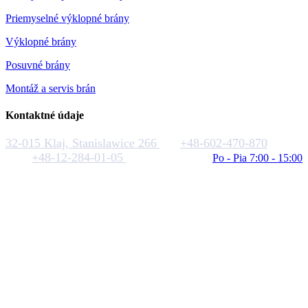
Priemyselné výklopné brány
Výklopné brány
Posuvné brány
Montáž a servis brán
Kontaktné údaje
32-015 Klaj, Stanislawice 266
+48-602-470-870
+48-12-284-01-05
biuro@rakstal.pl
Po - Pia 7:00 - 15:00