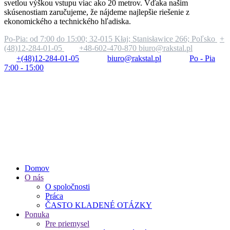
svetlou výškou vstupu viac ako 20 metrov. Vďaka našim
skúsenostiam zaručujeme, že nájdeme najlepšie riešenie z
ekonomického a technického hľadiska.
Po-Pia: od 7:00 do 15:00;
32-015 Kłaj; Stanisławice 266; Poľsko
+
(48)12-284-01-05
+48-602-470-870
biuro@rakstal.pl
+(48)12-284-01-05
biuro@rakstal.pl
Po - Pia
7:00 - 15:00
Domov
O nás
O spoločnosti
Práca
ČASTO KLADENÉ OTÁZKY
Ponuka
Pre priemysel