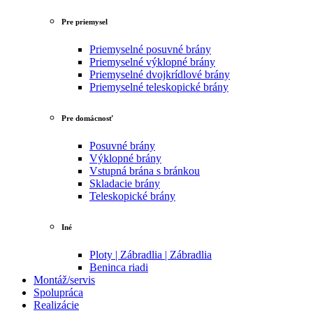
Pre priemysel
Priemyselné posuvné brány
Priemyselné výklopné brány
Priemyselné dvojkrídlové brány
Priemyselné teleskopické brány
Pre domácnosť
Posuvné brány
Výklopné brány
Vstupná brána s bránkou
Skladacie brány
Teleskopické brány
Iné
Ploty | Zábradlia | Zábradlia
Beninca riadi
Montáž/servis
Spolupráca
Realizácie