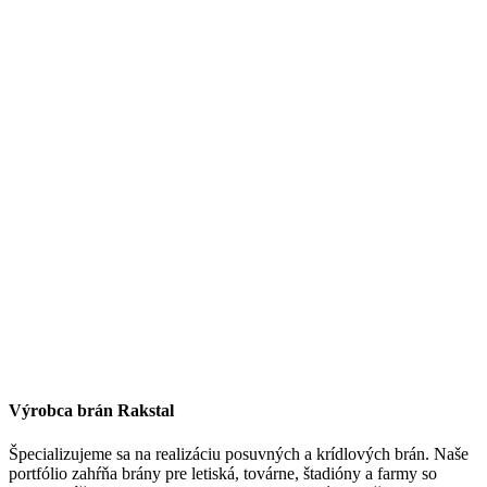
Výrobca brán Rakstal
Špecializujeme sa na realizáciu posuvných a krídlových brán. Naše
portfólio zahŕňa brány pre letiská, továrne, štadióny a farmy so