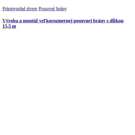
Priemyselné dvere
Posuvné brány
Výroba a montáž veľkorozmernej posuvnej brány s dĺžkou
15,5 m