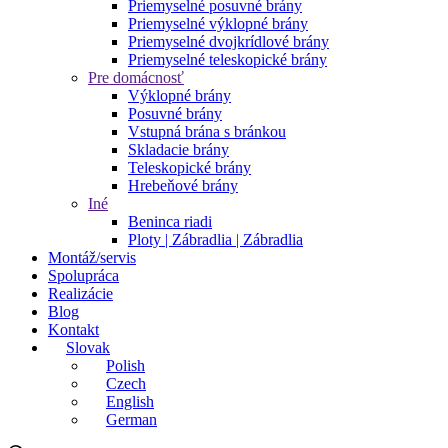
Priemyselné posuvné brány
Priemyselné výklopné brány
Priemyselné dvojkrídlové brány
Priemyselné teleskopické brány
Pre domácnosť
Výklopné brány
Posuvné brány
Vstupná brána s bránkou
Skladacie brány
Teleskopické brány
Hrebeňové brány
Iné
Beninca riadi
Ploty | Zábradlia | Zábradlia
Montáž/servis
Spolupráca
Realizácie
Blog
Kontakt
Slovak
Polish
Czech
English
German