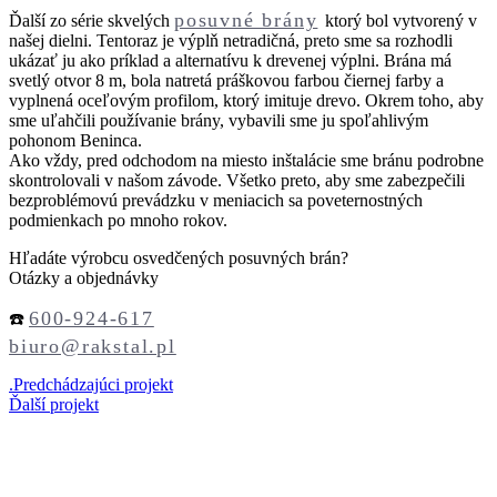
posuvné brány
Ďalší zo série skvelých
ktorý bol vytvorený v
našej dielni. Tentoraz je výplň netradičná, preto sme sa rozhodli
ukázať ju ako príklad a alternatívu k drevenej výplni. Brána má
svetlý otvor 8 m, bola natretá práškovou farbou čiernej farby a
vyplnená oceľovým profilom, ktorý imituje drevo. Okrem toho, aby
sme uľahčili používanie brány, vybavili sme ju spoľahlivým
pohonom Beninca.
Ako vždy, pred odchodom na miesto inštalácie sme bránu podrobne
skontrolovali v našom závode. Všetko preto, aby sme zabezpečili
bezproblémovú prevádzku v meniacich sa poveternostných
podmienkach po mnoho rokov.
Hľadáte výrobcu osvedčených posuvných brán?
Otázky a objednávky
600-924-617
☎️
biuro@rakstal.pl
.
Predchádzajúci projekt
Ďalší projekt