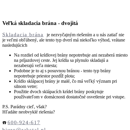
Veľká skladacia brána - dvojitá
Skladacia brána
je nezvyčajným riešením a u nás zatiaľ nie
je veľmi obľúbený, ale tento typ dverí má niekoľko výhod, vrátane
nasledujúcich
Na rozdiel od krídlovej brány nepotrebuje ani nezaberá miesto
na príjazdovej ceste. Jej krídla sa plynulo skladajú a
nezaberajú veľa miesta;
Podobne je to aj s posuvnou bránou - tento typ brány
nepotrebuje priestor pozdĺž plota;
Krídlo sklápacej brány je malé, čo má veľký význam pri
silnom vetre;
Použitie dvoch sklápacích krídel brány poskytuje
používateľom v domácnosti dostatočné osvetlenie pri vstupe.
P.S. Parádny cieľ, však?
Hľadáte neobvyklé riešenia?
600-924-617
☎️
biuro@rakstal.pl