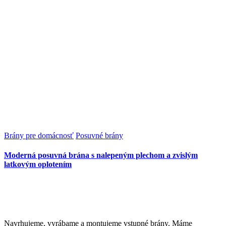
Brány pre domácnosť
Posuvné brány
Moderná posuvná brána s nalepeným plechom a zvislým
latkovým oplotením
Navrhujeme, vyrábame a montujeme vstupné brány. Máme