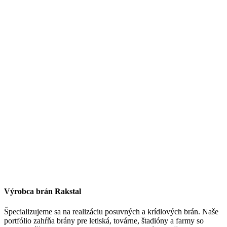
Výrobca brán Rakstal
Špecializujeme sa na realizáciu posuvných a krídlových brán. Naše
portfólio zahŕňa brány pre letiská, továrne, štadióny a farmy so