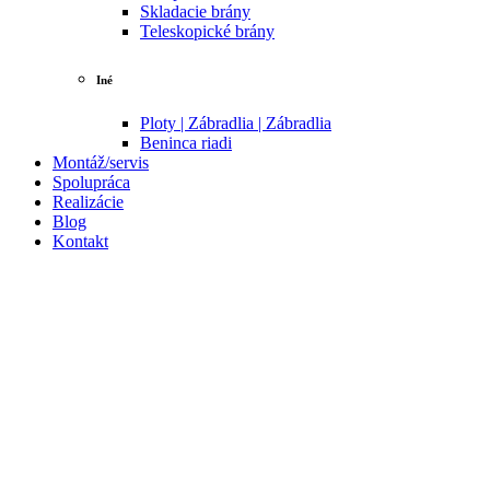
Skladacie brány
Teleskopické brány
Iné
Ploty | Zábradlia | Zábradlia
Beninca riadi
Montáž/servis
Spolupráca
Realizácie
Blog
Kontakt