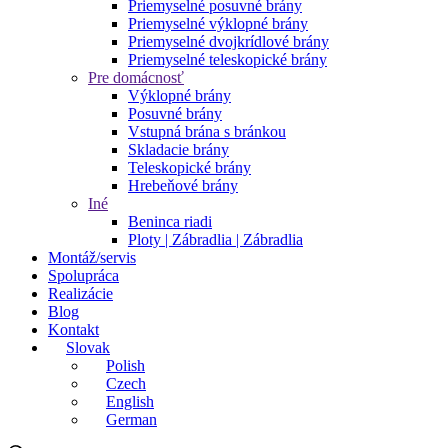
Priemyselné posuvné brány
Priemyselné výklopné brány
Priemyselné dvojkrídlové brány
Priemyselné teleskopické brány
Pre domácnosť
Výklopné brány
Posuvné brány
Vstupná brána s bránkou
Skladacie brány
Teleskopické brány
Hrebeňové brány
Iné
Beninca riadi
Ploty | Zábradlia | Zábradlia
Montáž/servis
Spolupráca
Realizácie
Blog
Kontakt
Slovak
Polish
Czech
English
German