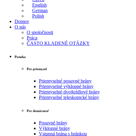
English
German
Polish
Domov
O nás
O spoločnosti
Práca
ČASTO KLADENÉ OTÁZKY
Ponuka
Pre priemysel
Priemyselné posuvné brány
Priemyselné výklopné brány
Priemyselné dvojkrídlové brány
Priemyselné teleskopické brány
Pre domácnosť
Posuvné brány
Výklopné brány
Vstupná brána s bránkou