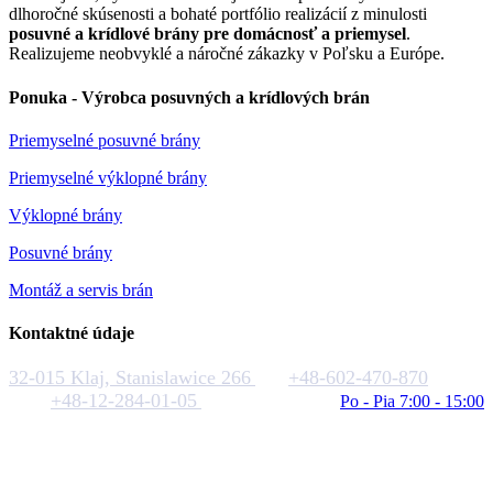
dlhoročné skúsenosti a bohaté portfólio realizácií z minulosti
posuvné a krídlové brány pre domácnosť a priemysel
.
Realizujeme neobvyklé a náročné zákazky v Poľsku a Európe.
Ponuka - Výrobca posuvných a krídlových brán
Priemyselné posuvné brány
Priemyselné výklopné brány
Výklopné brány
Posuvné brány
Montáž a servis brán
Kontaktné údaje
32-015 Klaj, Stanislawice 266
+48-602-470-870
+48-12-284-01-05
biuro@rakstal.pl
Po - Pia 7:00 - 15:00