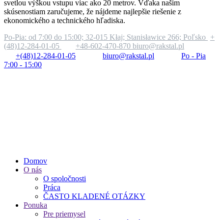
svetlou výškou vstupu viac ako 20 metrov. Vďaka našim
skúsenostiam zaručujeme, že nájdeme najlepšie riešenie z
ekonomického a technického hľadiska.
Po-Pia: od 7:00 do 15:00;
32-015 Kłaj; Stanisławice 266; Poľsko
+
(48)12-284-01-05
+48-602-470-870
biuro@rakstal.pl
+(48)12-284-01-05
biuro@rakstal.pl
Po - Pia
7:00 - 15:00
Domov
O nás
O spoločnosti
Práca
ČASTO KLADENÉ OTÁZKY
Ponuka
Pre priemysel