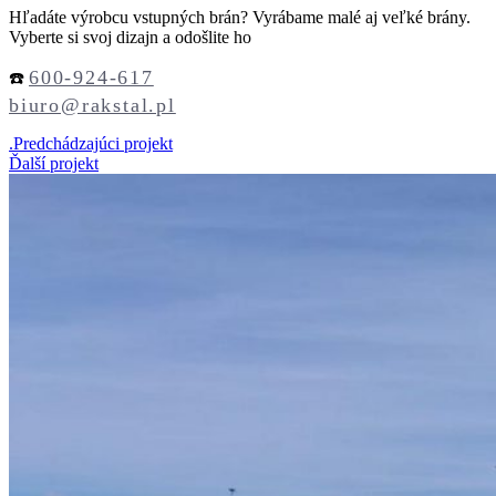
Hľadáte výrobcu vstupných brán? Vyrábame malé aj veľké brány.
Vyberte si svoj dizajn a odošlite ho
600-924-617
☎️
biuro@rakstal.pl
.
Predchádzajúci projekt
Ďalší projekt