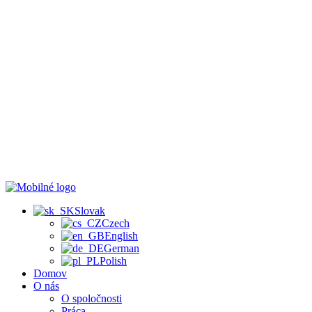
Slovak
Czech
English
German
Polish
Domov
O nás
O spoločnosti
Práca