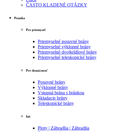
ČASTO KLADENÉ OTÁZKY
Ponuka
Pre priemysel
Priemyselné posuvné brány
Priemyselné výklopné brány
Priemyselné dvojkrídlové brány
Priemyselné teleskopické brány
Pre domácnosť
Posuvné brány
Výklopné brány
Vstupná brána s bránkou
Skladacie brány
Teleskopické brány
Iné
Ploty | Zábradlia | Zábradlia