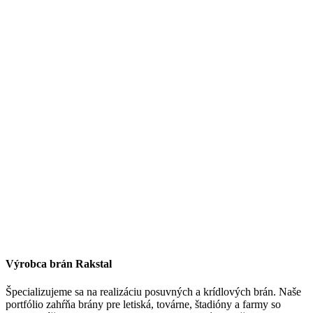
Výrobca brán Rakstal
Špecializujeme sa na realizáciu posuvných a krídlových brán. Naše
portfólio zahŕňa brány pre letiská, továrne, štadióny a farmy so