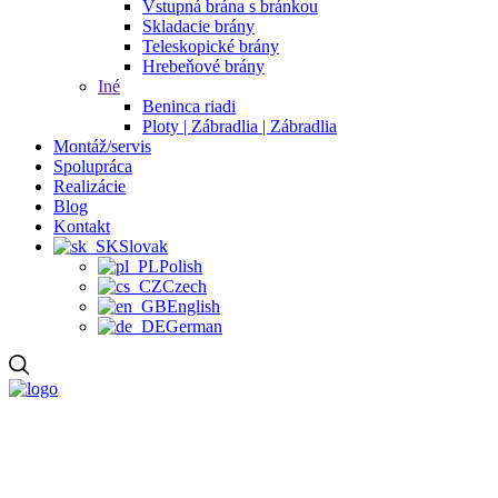
Vstupná brána s bránkou
Skladacie brány
Teleskopické brány
Hrebeňové brány
Iné
Beninca riadi
Ploty | Zábradlia | Zábradlia
Montáž/servis
Spolupráca
Realizácie
Blog
Kontakt
Slovak
Polish
Czech
English
German