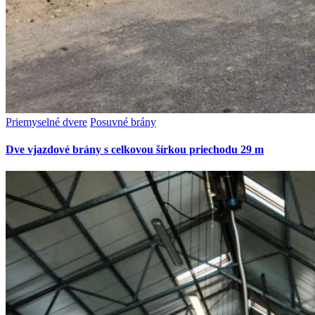
Priemyselné dvere
Posuvné brány
Dve vjazdové brány s celkovou šírkou priechodu 29 m