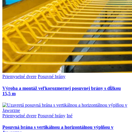
Priemyselné dvere
Posuvné brány
Výroba a montáž veľkorozmernej posuvnej brány s dĺžkou
15,5 m
Priemyselné dvere
Posuvné brány
Iné
Posuvná brána s vertikálnou a horizontálnou výplňou v