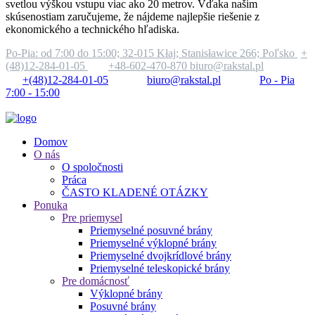
svetlou výškou vstupu viac ako 20 metrov. Vďaka našim
skúsenostiam zaručujeme, že nájdeme najlepšie riešenie z
ekonomického a technického hľadiska.
Po-Pia: od 7:00 do 15:00;
32-015 Kłaj; Stanisławice 266; Poľsko
+
(48)12-284-01-05
+48-602-470-870
biuro@rakstal.pl
+(48)12-284-01-05
biuro@rakstal.pl
Po - Pia
7:00 - 15:00
Domov
O nás
O spoločnosti
Práca
ČASTO KLADENÉ OTÁZKY
Ponuka
Pre priemysel
Priemyselné posuvné brány
Priemyselné výklopné brány
Priemyselné dvojkrídlové brány
Priemyselné teleskopické brány
Pre domácnosť
Výklopné brány
Posuvné brány