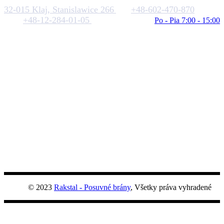
32-015 Klaj, Stanislawice 266
+48-602-470-870
+48-12-284-01-05
biuro@rakstal.pl
Po - Pia 7:00 - 15:00
© 2023
Rakstal - Posuvné brány
, Všetky práva vyhradené