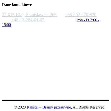
Dane kontaktowe
32-015 Kłaj, Stanisławice 266
+48-602-470-870
+48-12-284-01-05
biuro@rakstal.pl
Pon - Pt 7:00 -
15:00
© 2023
Rakstal – Bramy przesuwne
, All Rights Reserved