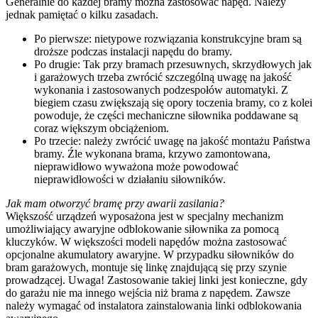
Generalnie do każdej bramy można zastosować napęd. Należy
jednak pamiętać o kilku zasadach.
Po pierwsze: nietypowe rozwiązania konstrukcyjne bram są
droższe podczas instalacji napędu do bramy.
Po drugie: Tak przy bramach przesuwnych, skrzydłowych jak
i garażowych trzeba zwrócić szczególną uwagę na jakość
wykonania i zastosowanych podzespołów automatyki. Z
biegiem czasu zwiększają się opory toczenia bramy, co z kolei
powoduje, że części mechaniczne siłownika poddawane są
coraz większym obciążeniom.
Po trzecie: należy zwrócić uwagę na jakość montażu Państwa
bramy. Źle wykonana brama, krzywo zamontowana,
nieprawidłowo wyważona może powodować
nieprawidłowości w działaniu siłowników.
Jak mam otworzyć bramę przy awarii zasilania?
Większość urządzeń wyposażona jest w specjalny mechanizm
umożliwiający awaryjne odblokowanie siłownika za pomocą
kluczyków. W większości modeli napędów można zastosować
opcjonalne akumulatory awaryjne. W przypadku siłowników do
bram garażowych, montuje się linkę znajdującą się przy szynie
prowadzącej. Uwaga! Zastosowanie takiej linki jest konieczne, gdy
do garażu nie ma innego wejścia niż brama z napędem. Zawsze
należy wymagać od instalatora zainstalowania linki odblokowania