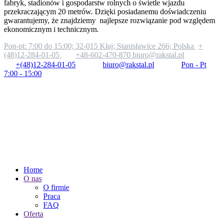
fabryk, stadionów i gospodarstw rolnych o świetle wjazdu
przekraczającym 20 metrów. Dzięki posiadanemu doświadczeniu
gwarantujemy, że znajdziemy najlepsze rozwiązanie pod względem
ekonomicznym i technicznym.
Pon-pt: 7:00 do 15:00;
32-015 Kłaj; Stanisławice 266; Polska
+
(48)12-284-01-05
+48-602-470-870
biuro@rakstal.pl
+(48)12-284-01-05
biuro@rakstal.pl
Pon - Pt
7:00 - 15:00
Home
O nas
O firmie
Praca
FAQ
Oferta