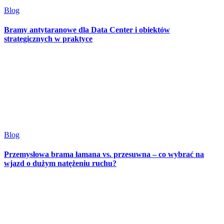
Blog
Bramy antytaranowe dla Data Center i obiektów
strategicznych w praktyce
Blog
Przemysłowa brama łamana vs. przesuwna – co wybrać na
wjazd o dużym natężeniu ruchu?