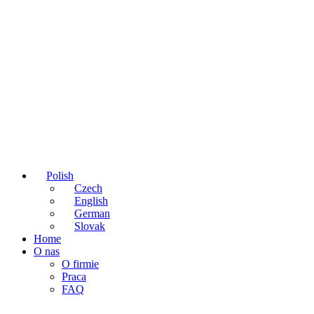
Polish
Czech
English
German
Slovak
Home
O nas
O firmie
Praca
FAQ