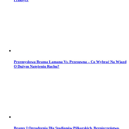
Przemysłowa Brama Łamana Vs. Przesuwna – Co Wybrać Na Wjazd
O Dużym Natężeniu Ruchu?
Bramy I Ogrodzenia Dla Stadionów Piłkarskich. Bezpieczeństwo,