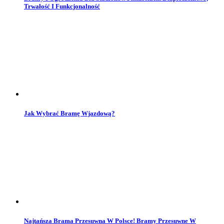
Trwałość I Funkcjonalność
Jak Wybrać Bramę Wjazdową?
Najtańsza Brama Przesuwna W Polsce! Bramy Przesuwne W