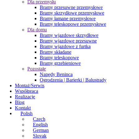
Dla przemysłu
Bramy przesuwne przemysłowe
Bramy skrzydłowe przemysłowe
Bramy łamane przemysłowe
Bramy teleskopowe przemysłowe
Dla domu
Bramy wjazdowe skrzydłowe
Bramy wjazdowe przesuwne
Bramy wjazdowe z furtką
Bramy składane
Bramy teleskopowe
Bramy grzebieniowe
Pozostałe
Napędy Beninca
Ogrodzenia | Barierki | Balustrady
Montaż/Serwis
Współpraca
Realizacje
Blog
Kontakt
Polish
Czech
English
German
Slovak