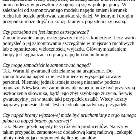
brama uderzy w przeszkodę znajdującą się w polu jej pracy. W
zależności od zamontowanego modelu napędu zmieni kierunek
ruchu lub będzie próbować zamykać się dalej. W jednym i drugim
przypadku może dojść do kolizji bramy z pojazdem czy osobą.
Czy potrzebna mi jest lampa ostrzegawcza?
Zamontowanie lampy ostrzegawczej nie jest konieczne. Lecz warto
pomyśleć o jej zamontowaniu szczególnie w miejscach ruchliwych
lub z ograniczoną widocznością wyjazdu. Głównym zadaniem
lampy jest sygnalizacja o pracy napędu i ruchu bramy.
Czy mogę samodzielnie zamontować napęd?
Tak. Warunki gwarancji udzielane są na urządzenie. Do
zamontowania napędu nie jest konieczny wyspecjalizowany
personel. Niemniej jednak istnieje szereg niuansów podczas
montażu. Niewłaściwe zamontowanie napędu może być przyczyną
uszkodzenia siłownika, bądź jego zbyt szybkiego zużycia. Serwis
gwarancyjny jest w stanie taki przypadek ustalić. Wtedy koszty
naprawy poniesie klient. Jest to jednak sporadyczny przypadek.
Czy napęd bramy wjazdowej może być uruchamiany z tego samego
pilota co napęd bramy garażowej?
Tak. Nawet jeżeli napędy te są różnych producentów. Należy w
takim przypadku zamontować dodatkową kartę radiową i zakupić
piloty obsługujące odpowiednią liczbę kanałów.