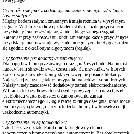
awaryjnego.
Czym różni się pilot z kodem dynamicznie zmiennym od pilota z
kodem stałym?
Między kodem stałym i zmiennym istnieje różnica w wysyłanym
sygnale. W drodze radiowej z kodem stałym każde przyciśnięcie
przycisku pilota powoduje wysłanie takiego samego sygnału.
Natomiast przy zastosowaniu kodu zmiennego każde przyciśnięcie
przycisku pilota powoduje wysłanie innego sygnału. Sygnał zmienia
się zgodnie z określonym algorytmem (regułą).
Czy potrzebne jest dodatkowe zamknięcie?
Dla napędów bram przesuwnych oraz garażowych nie. Natomiast
napędy bram skrzydłowych czasem tak. Są przypadki, w których
konstrukcja siłownika bramy skrzydłowej nie posiada blokady.
Najczęściej zdarza się tak w przypadku napędów hydraulicznych.
Należy wtedy zastosować dodatkowy zamek elektromechaniczny.
W bramach skrzydłowych o skrzydle powyżej 2,5m nawet jeżeli
jest blokada warto pomyśleć o zamontowaniu zamka
elektromechanicznego. Długie ramię to długa dźwignia, która może
być przyczyną łatwego „przepchnięcia” bramy i w konsekwencji
uszkodzenia automatyki.
Czy potrzebne mi są fotokomórki?
Tak, i jeszcze raz tak. Fotokomórki to główny element
zabezpieczenia bramy zamykanej automatycznie. Bez fotokomórek