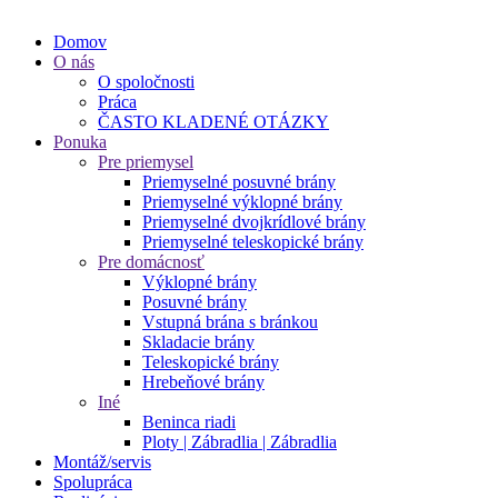
Domov
O nás
O spoločnosti
Práca
ČASTO KLADENÉ OTÁZKY
Ponuka
Pre priemysel
Priemyselné posuvné brány
Priemyselné výklopné brány
Priemyselné dvojkrídlové brány
Priemyselné teleskopické brány
Pre domácnosť
Výklopné brány
Posuvné brány
Vstupná brána s bránkou
Skladacie brány
Teleskopické brány
Hrebeňové brány
Iné
Beninca riadi
Ploty | Zábradlia | Zábradlia
Montáž/servis
Spolupráca