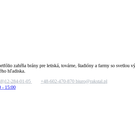
rtfólio zahŕňa brány pre letiská, továrne, štadióny a farmy so svetlo
ého hľadiska.
48)12-284-01-05
+48-602-470-870
biuro@rakstal.pl
0 - 15:00