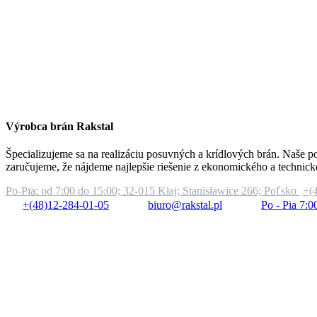
Výrobca brán Rakstal
Špecializujeme sa na realizáciu posuvných a krídlových brán. Naše po
zaručujeme, že nájdeme najlepšie riešenie z ekonomického a technick
Po-Pia: od 7:00 do 15:00;
32-015 Kłaj; Stanisławice 266; Poľsko
+(
+(48)12-284-01-05
biuro@rakstal.pl
Po - Pia 7:0