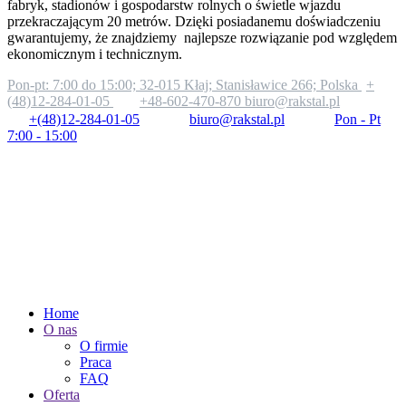
fabryk, stadionów i gospodarstw rolnych o świetle wjazdu
przekraczającym 20 metrów. Dzięki posiadanemu doświadczeniu
gwarantujemy, że znajdziemy najlepsze rozwiązanie pod względem
ekonomicznym i technicznym.
Pon-pt: 7:00 do 15:00;
32-015 Kłaj; Stanisławice 266; Polska
+
(48)12-284-01-05
+48-602-470-870
biuro@rakstal.pl
+(48)12-284-01-05
biuro@rakstal.pl
Pon - Pt
7:00 - 15:00
Home
O nas
O firmie
Praca
FAQ
Oferta