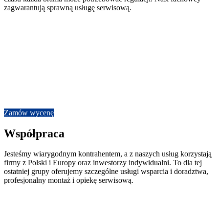
zagwarantują sprawną usługę serwisową.
Doświadczenie i zgrany zespoł
Wykonamy każdą bramę
W naszym portfolio znajdziesz realizacje bram dla lotnisk, zakładów
przemysłowych, firm transportowych, centrów logistycznych,
stadionów piłkarskich, a nawet obiektów strategicznych. Z bramami
dla inwestorów indywidualnych radzimy sobie równie dobrze.
Zamów wycenę
Współpraca
Jesteśmy wiarygodnym kontrahentem, a z naszych usług korzystają
firmy z Polski i Europy oraz inwestorzy indywidualni. To dla tej
ostatniej grupy oferujemy szczególne usługi wsparcia i doradztwa,
profesjonalny montaż i opiekę serwisową.