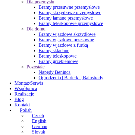
Dla przemysłu
Bramy przesuwne przemysłowe
Bramy skrzydłowe przemysłowe
Bramy łamane przemysłowe
Bramy teleskopowe przemysłowe
Dla domu
Bramy wjazdowe skrzydłowe
Bramy wjazdowe przesuwne
Bramy wjazdowe z furtką
Bramy składane
Bramy teleskopowe
Bramy grzebieniowe
Pozostałe
Napędy Beninca
Ogrodzenia | Barierki | Balustrady
Montaż/Serwis
Współpraca
Realizacje
Blog
Kontakt
Polish
Czech
English
German
Slovak