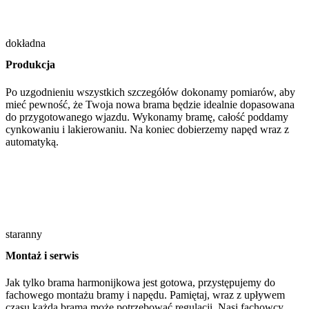
dokładna
Produkcja
Po uzgodnieniu wszystkich szczegółów dokonamy pomiarów, aby
mieć pewność, że Twoja nowa brama będzie idealnie dopasowana
do przygotowanego wjazdu. Wykonamy bramę, całość poddamy
cynkowaniu i lakierowaniu. Na koniec dobierzemy napęd wraz z
automatyką.
staranny
Montaż i serwis
Jak tylko brama harmonijkowa jest gotowa, przystępujemy do
fachowego montażu bramy i napędu. Pamiętaj, wraz z upływem
czasu każda brama może potrzebować regulacji. Nasi fachowcy