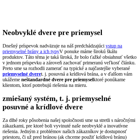
Neobvyklé dvere pre priemysel
Dnešný príspevok nadväzuje na náš predchádzajúci
vstup na
priemyselné brány a ich typy
V ponuke máme širokú škálu
produktov. Táto téma je taká široká, že bolo ťažké obsiahnuť všetko
v jednom príspevku a zároveň zachovať primeranú veľkosť článku.
Preto sme sa rozhodli zamerať na typické a najčastejšie vyberané
priemyselné dvere
t. j. posuvná a krídlová brána, a v ďalšom vám
ukážeme
neštandardné dvere pre priemysel
ktoré ponúkame
klientom, ktorí potrebujú riešenia na mieru.
zmiešaný systém, t. j. priemyselné
posuvné a krídlové dvere
Za dlhé roky pôsobenia našej spoločnosti sme sa stretli s náročnými
zákazkami, pre ktoré boli vyvinuté naše neobvyklé a inovatívne
riešenia. Jedným z problémov našich zákazníkov je dostupnosť
priestoru, či už pred bránou (ak chceme použiť krídlovú bránu)