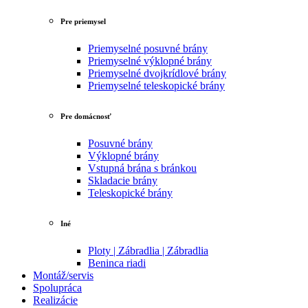
Pre priemysel
Priemyselné posuvné brány
Priemyselné výklopné brány
Priemyselné dvojkrídlové brány
Priemyselné teleskopické brány
Pre domácnosť
Posuvné brány
Výklopné brány
Vstupná brána s bránkou
Skladacie brány
Teleskopické brány
Iné
Ploty | Zábradlia | Zábradlia
Beninca riadi
Montáž/servis
Spolupráca
Realizácie