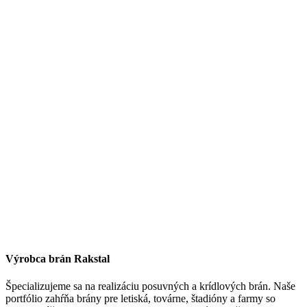
Výrobca brán Rakstal
Špecializujeme sa na realizáciu posuvných a krídlových brán. Naše
portfólio zahŕňa brány pre letiská, továrne, štadióny a farmy so