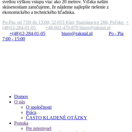
svetlou výškou vstupu viac ako 20 metrov. Vďaka našim
skúsenostiam zaručujeme, že nájdeme najlepšie riešenie z
ekonomického a technického hľadiska.
Po-Pia: od 7:00 do 15:00;
32-015 Kłaj; Stanisławice 266; Poľsko
+
(48)12-284-01-05
+48-602-470-870
biuro@rakstal.pl
+(48)12-284-01-05
biuro@rakstal.pl
Po - Pia
7:00 - 15:00
Domov
O nás
O spoločnosti
Práca
ČASTO KLADENÉ OTÁZKY
Ponuka
Pre priemysel