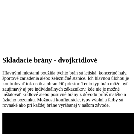
Skladacie brány - dvojkrídlové
Hlavnými miestami použitia týchto brán sú letiská, koncertné haly,
športové zariadenia alebo železničné stanice. Ich hlavnou úlohou je
kontrolovať tok osôb a ohraničiť priestor. Tento typ brán môže byť
zaujímavý aj pre individuálnych zákazníkov, kde nie je možné
inštalovať krídlové alebo posuvné brány z dôvodu príliš malého a
úzkeho pozemku. Možnosti konfigurácie, typy výplní a farby sú
rovnaké ako pri každej bráne vyrábanej v našom závode.