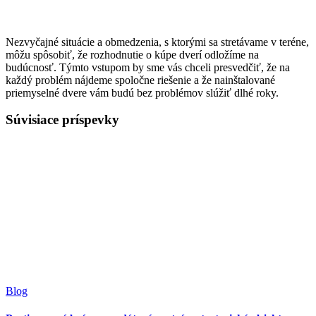
Nezvyčajné situácie a obmedzenia, s ktorými sa stretávame v teréne,
môžu spôsobiť, že rozhodnutie o kúpe dverí odložíme na
budúcnosť. Týmto vstupom by sme vás chceli presvedčiť, že na
každý problém nájdeme spoločne riešenie a že nainštalované
priemyselné dvere vám budú bez problémov slúžiť dlhé roky.
Súvisiace príspevky
Blog