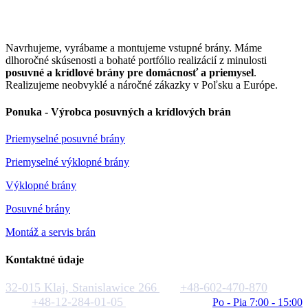
Navrhujeme, vyrábame a montujeme vstupné brány. Máme
dlhoročné skúsenosti a bohaté portfólio realizácií z minulosti
posuvné a krídlové brány pre domácnosť a priemysel
.
Realizujeme neobvyklé a náročné zákazky v Poľsku a Európe.
Ponuka - Výrobca posuvných a krídlových brán
Priemyselné posuvné brány
Priemyselné výklopné brány
Výklopné brány
Posuvné brány
Montáž a servis brán
Kontaktné údaje
32-015 Klaj, Stanislawice 266
+48-602-470-870
+48-12-284-01-05
biuro@rakstal.pl
Po - Pia 7:00 - 15:00