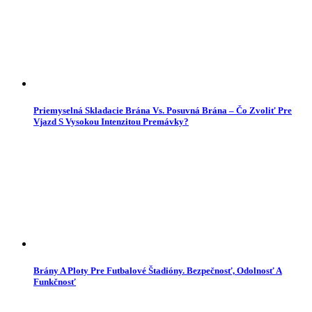
Priemyselná Skladacie Brána Vs. Posuvná Brána – Čo Zvoliť Pre
Vjazd S Vysokou Intenzitou Premávky?
Brány A Ploty Pre Futbalové Štadióny. Bezpečnosť, Odolnosť A
Funkčnosť