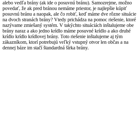
alebo vedľa brány (ak ide o posuvnú bránu). Samozrejme, možno
povedať, že ak pred bránou nemáme priestor, je najlepšie kúpiť
posuvnú bránu a naopak, ale čo robiť, keď máme dve rôzne situácie
na dvoch stranách brány? Vtedy prichádza na pomoc riešenie, ktoré
nazývame zmiešaný systém. V takýchto situáciách inštalujeme obe
brány naraz a ako jedno krídlo máme posuvné krídlo a ako druhé
krídlo krídlo krídlovej brány. Toto riešenie inštalujeme aj tým
zákazníkom, ktorí potrebujú veľký vstupný otvor len občas a na
dennej báze im stačí štandardná šírka brány.