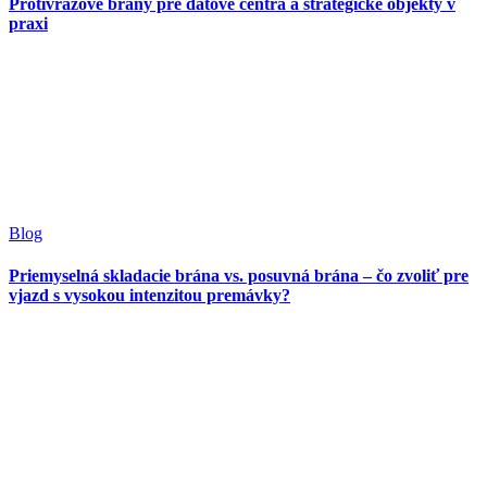
Protivrazové brány pre dátové centrá a strategické objekty v
praxi
Blog
Priemyselná skladacie brána vs. posuvná brána – čo zvoliť pre
vjazd s vysokou intenzitou premávky?