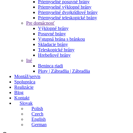
Priemyselné posuvné brány
Priemyselné výklopné brány
Priemyselné dvojkrídlové brány
Priemyselné teleskopické brány
Pre domácnosť
Výklopné brány
Posuvné brány
Vstupná brána s bránkou
Skladacie brány
Teleskopické brány
Hrebeňové brány
Iné
Beninca riadi
Ploty | Zábradlia | Zábradlia
Montáž/servis
Spolupráca
Realizácie
Blog
Kontakt
Slovak
Polish
Czech
English
German