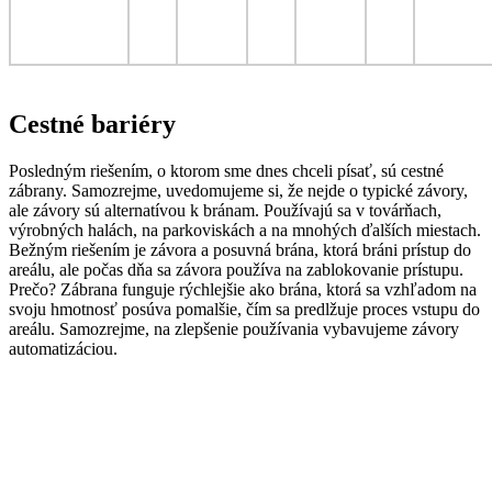
Cestné bariéry
Posledným riešením, o ktorom sme dnes chceli písať, sú cestné
zábrany. Samozrejme, uvedomujeme si, že nejde o typické závory,
ale závory sú alternatívou k bránam. Používajú sa v továrňach,
výrobných halách, na parkoviskách a na mnohých ďalších miestach.
Bežným riešením je závora a posuvná brána, ktorá bráni prístup do
areálu, ale počas dňa sa závora používa na zablokovanie prístupu.
Prečo? Zábrana funguje rýchlejšie ako brána, ktorá sa vzhľadom na
svoju hmotnosť posúva pomalšie, čím sa predlžuje proces vstupu do
areálu. Samozrejme, na zlepšenie používania vybavujeme závory
automatizáciou.