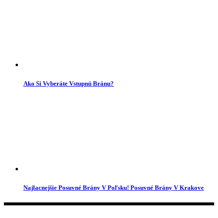
Ako Si Vyberáte Vstupnú Bránu?
Najlacnejšie Posuvné Brány V Poľsku! Posuvné Brány V Krakove