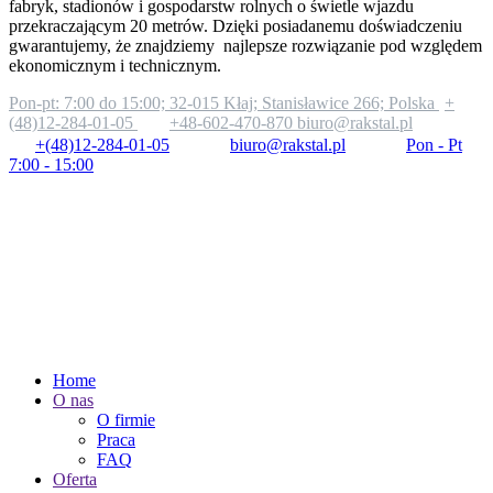
fabryk, stadionów i gospodarstw rolnych o świetle wjazdu
przekraczającym 20 metrów. Dzięki posiadanemu doświadczeniu
gwarantujemy, że znajdziemy najlepsze rozwiązanie pod względem
ekonomicznym i technicznym.
Pon-pt: 7:00 do 15:00;
32-015 Kłaj; Stanisławice 266; Polska
+
(48)12-284-01-05
+48-602-470-870
biuro@rakstal.pl
+(48)12-284-01-05
biuro@rakstal.pl
Pon - Pt
7:00 - 15:00
Home
O nas
O firmie
Praca
FAQ
Oferta