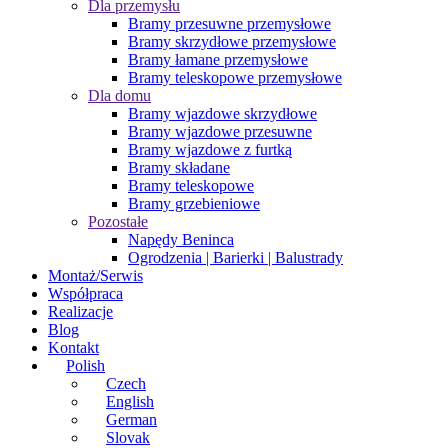
Dla przemysłu
Bramy przesuwne przemysłowe
Bramy skrzydłowe przemysłowe
Bramy łamane przemysłowe
Bramy teleskopowe przemysłowe
Dla domu
Bramy wjazdowe skrzydłowe
Bramy wjazdowe przesuwne
Bramy wjazdowe z furtką
Bramy składane
Bramy teleskopowe
Bramy grzebieniowe
Pozostałe
Napędy Beninca
Ogrodzenia | Barierki | Balustrady
Montaż/Serwis
Współpraca
Realizacje
Blog
Kontakt
Polish
Czech
English
German
Slovak