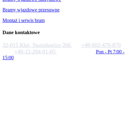
Bramy wjazdowe przesuwne
Montaż i serwis bram
Dane kontaktowe
32-015 Kłaj, Stanisławice 266
+48-602-470-870
+48-12-284-01-05
biuro@rakstal.pl
Pon - Pt 7:00 -
15:00