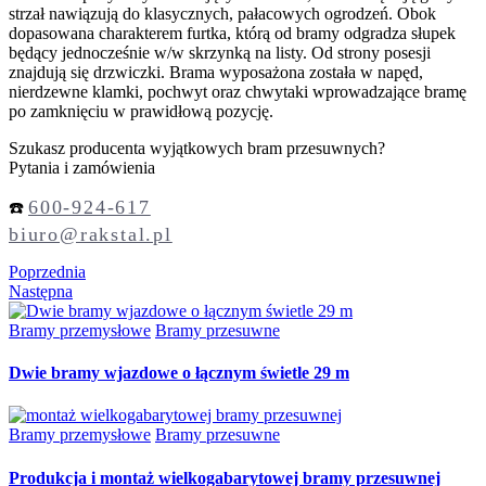
strzał nawiązują do klasycznych, pałacowych ogrodzeń. Obok
dopasowana charakterem furtka, którą od bramy odgradza słupek
będący jednocześnie w/w skrzynką na listy. Od strony posesji
znajdują się drzwiczki. Brama wyposażona została w napęd,
nierdzewne klamki, pochwyt oraz chwytaki wprowadzające bramę
po zamknięciu w prawidłową pozycję.
Szukasz producenta wyjątkowych bram przesuwnych?
Pytania i zamówienia
600-924-617
☎️
biuro@rakstal.pl
Poprzednia
Następna
Bramy przemysłowe
Bramy przesuwne
Dwie bramy wjazdowe o łącznym świetle 29 m
Bramy przemysłowe
Bramy przesuwne
Produkcja i montaż wielkogabarytowej bramy przesuwnej