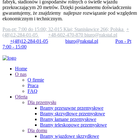
fabryk, stadionów i gospodarstw rolnych o świetle wjazdu
przekraczającym 20 metrów. Dzięki posiadanemu doświadczeniu
gwarantujemy, że znajdziemy najlepsze rozwiązanie pod względem
ekonomicznym i technicznym.
Pon-pt: 7:00 do 15:00;
32-015 Kłaj; Stanisławice 266; Polska
+
(48)12-284-01-05
+48-602-470-870
biuro@rakstal.pl
+(48)12-284-01-05
biuro@rakstal.pl
Pon - Pt
7:00 - 15:00
Home
O nas
O firmie
Praca
FAQ
Oferta
Dla przemysłu
Bramy przesuwne przemysłowe
Bramy skrzydłowe przemysłowe
Bramy łamane przemysłowe
Bramy teleskopowe przemysłowe
Dla domu
Bramy wjazdowe skrzydłowe