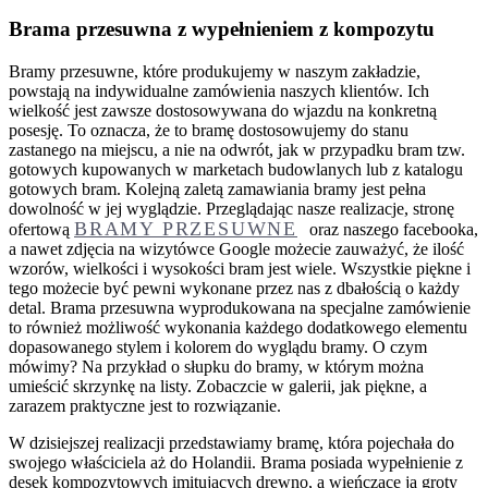
Brama przesuwna z wypełnieniem z kompozytu
Bramy przesuwne, które produkujemy w naszym zakładzie,
powstają na indywidualne zamówienia naszych klientów. Ich
wielkość jest zawsze dostosowywana do wjazdu na konkretną
posesję. To oznacza, że to bramę dostosowujemy do stanu
zastanego na miejscu, a nie na odwrót, jak w przypadku bram tzw.
gotowych kupowanych w marketach budowlanych lub z katalogu
gotowych bram. Kolejną zaletą zamawiania bramy jest pełna
dowolność w jej wyglądzie. Przeglądając nasze realizacje, stronę
BRAMY PRZESUWNE
ofertową
oraz naszego facebooka,
a nawet zdjęcia na wizytówce Google możecie zauważyć, że ilość
wzorów, wielkości i wysokości bram jest wiele. Wszystkie piękne i
tego możecie być pewni wykonane przez nas z dbałością o każdy
detal. Brama przesuwna wyprodukowana na specjalne zamówienie
to również możliwość wykonania każdego dodatkowego elementu
dopasowanego stylem i kolorem do wyglądu bramy. O czym
mówimy? Na przykład o słupku do bramy, w którym można
umieścić skrzynkę na listy. Zobaczcie w galerii, jak piękne, a
zarazem praktyczne jest to rozwiązanie.
W dzisiejszej realizacji przedstawiamy bramę, która pojechała do
swojego właściciela aż do Holandii. Brama posiada wypełnienie z
desek kompozytowych imitujących drewno, a wieńczące ją groty