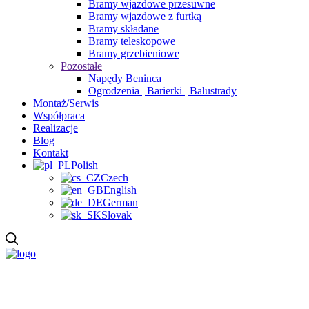
Bramy wjazdowe przesuwne
Bramy wjazdowe z furtką
Bramy składane
Bramy teleskopowe
Bramy grzebieniowe
Pozostałe
Napędy Beninca
Ogrodzenia | Barierki | Balustrady
Montaż/Serwis
Współpraca
Realizacje
Blog
Kontakt
Polish
Czech
English
German
Slovak