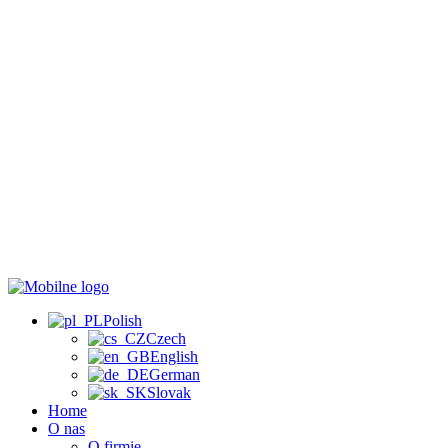
Polish
Czech
English
German
Slovak
Home
O nas
O firmie