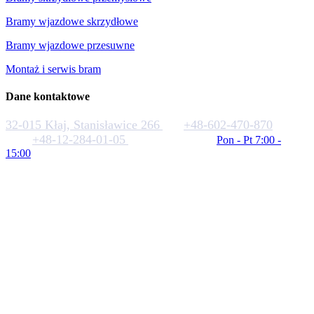
Bramy wjazdowe skrzydłowe
Bramy wjazdowe przesuwne
Montaż i serwis bram
Dane kontaktowe
32-015 Kłaj, Stanisławice 266
+48-602-470-870
+48-12-284-01-05
biuro@rakstal.pl
Pon - Pt 7:00 -
15:00