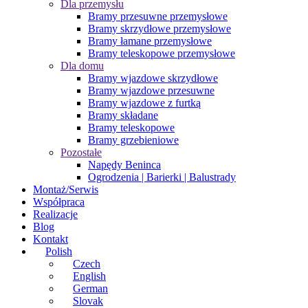
Dla przemysłu
Bramy przesuwne przemysłowe
Bramy skrzydłowe przemysłowe
Bramy łamane przemysłowe
Bramy teleskopowe przemysłowe
Dla domu
Bramy wjazdowe skrzydłowe
Bramy wjazdowe przesuwne
Bramy wjazdowe z furtką
Bramy składane
Bramy teleskopowe
Bramy grzebieniowe
Pozostałe
Napędy Beninca
Ogrodzenia | Barierki | Balustrady
Montaż/Serwis
Współpraca
Realizacje
Blog
Kontakt
Polish
Czech
English
German
Slovak