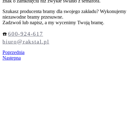
znak o zamknięciu niż zwykłe światło z semafora.
Szukasz producenta bramy dla swojego zakładu? Wykonujemy
niezawodne bramy przesuwne.
Zadzwoń lub napisz, a my wycenimy Twoją bramę.
600-924-617
☎️
biuro@rakstal.pl
Poprzednia
Następna