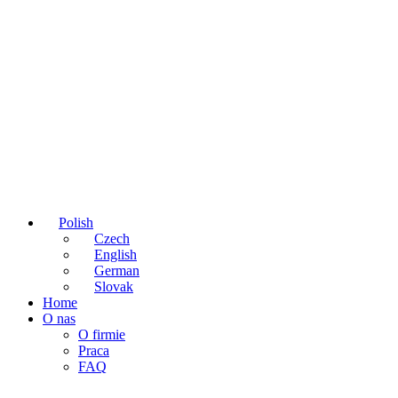
Polish
Czech
English
German
Slovak
Home
O nas
O firmie
Praca
FAQ