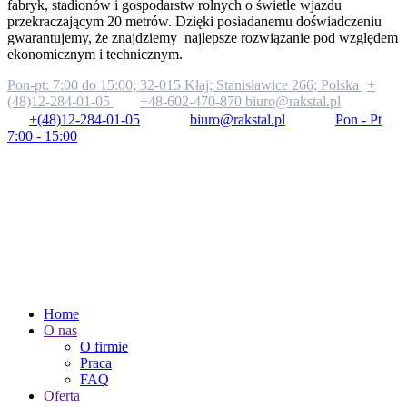
fabryk, stadionów i gospodarstw rolnych o świetle wjazdu
przekraczającym 20 metrów. Dzięki posiadanemu doświadczeniu
gwarantujemy, że znajdziemy najlepsze rozwiązanie pod względem
ekonomicznym i technicznym.
Pon-pt: 7:00 do 15:00;
32-015 Kłaj; Stanisławice 266; Polska
+
(48)12-284-01-05
+48-602-470-870
biuro@rakstal.pl
+(48)12-284-01-05
biuro@rakstal.pl
Pon - Pt
7:00 - 15:00
Home
O nas
O firmie
Praca
FAQ
Oferta