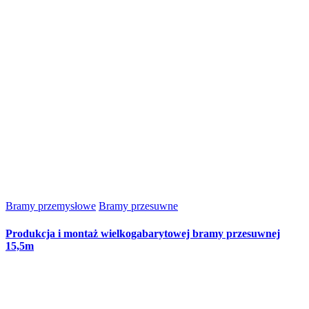
Bramy przemysłowe
Bramy przesuwne
Produkcja i montaż wielkogabarytowej bramy przesuwnej
15,5m