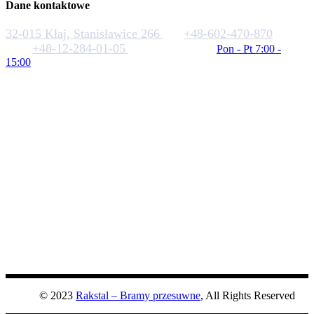
Dane kontaktowe
32-015 Kłaj, Stanisławice 266
+48-602-470-870
+48-12-284-01-05
biuro@rakstal.pl
Pon - Pt 7:00 -
15:00
© 2023
Rakstal – Bramy przesuwne
, All Rights Reserved