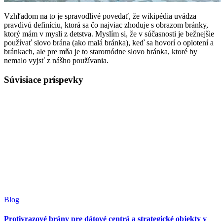
Vzhľadom na to je spravodlivé povedať, že wikipédia uvádza
pravdivú definíciu, ktorá sa čo najviac zhoduje s obrazom bránky,
ktorý mám v mysli z detstva. Myslím si, že v súčasnosti je bežnejšie
používať slovo brána (ako malá bránka), keď sa hovorí o oplotení a
bránkach, ale pre mňa je to staromódne slovo bránka, ktoré by
nemalo vyjsť z nášho používania.
Súvisiace príspevky
Blog
Protivrazové brány pre dátové centrá a strategické objekty v