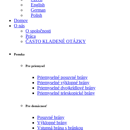
English
German
Polish
Domov
O nás
O spoločnosti
Práca
ČASTO KLADENÉ OTÁZKY
Ponuka
Pre priemysel
Priemyselné posuvné brány
Priemyselné výklopné brány
Priemyselné dvojkrídlové brány
Priemyselné teleskopické brány
Pre domácnosť
Posuvné brány
Výklopné brány
Vstupná brána s bránkou