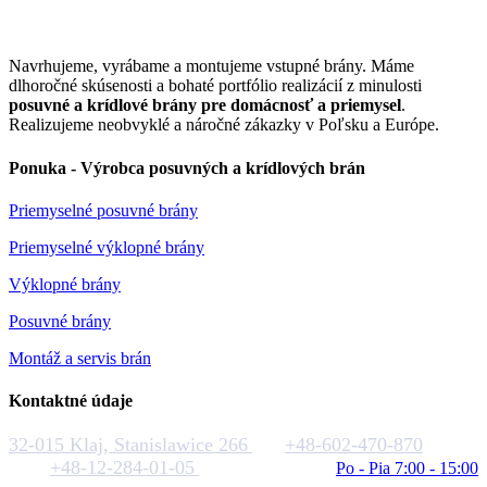
Navrhujeme, vyrábame a montujeme vstupné brány. Máme
dlhoročné skúsenosti a bohaté portfólio realizácií z minulosti
posuvné a krídlové brány pre domácnosť a priemysel
.
Realizujeme neobvyklé a náročné zákazky v Poľsku a Európe.
Ponuka - Výrobca posuvných a krídlových brán
Priemyselné posuvné brány
Priemyselné výklopné brány
Výklopné brány
Posuvné brány
Montáž a servis brán
Kontaktné údaje
32-015 Klaj, Stanislawice 266
+48-602-470-870
+48-12-284-01-05
biuro@rakstal.pl
Po - Pia 7:00 - 15:00