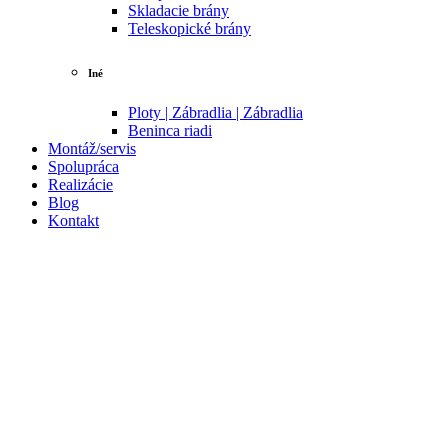
Skladacie brány
Teleskopické brány
Iné
Ploty | Zábradlia | Zábradlia
Beninca riadi
Montáž/servis
Spolupráca
Realizácie
Blog
Kontakt