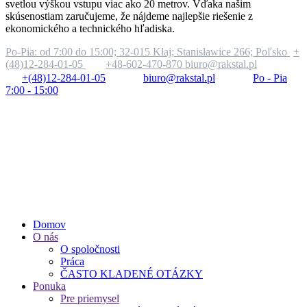
svetlou výškou vstupu viac ako 20 metrov. Vďaka našim
skúsenostiam zaručujeme, že nájdeme najlepšie riešenie z
ekonomického a technického hľadiska.
Po-Pia: od 7:00 do 15:00;
32-015 Kłaj; Stanisławice 266; Poľsko
+
(48)12-284-01-05
+48-602-470-870
biuro@rakstal.pl
+(48)12-284-01-05
biuro@rakstal.pl
Po - Pia
7:00 - 15:00
Domov
O nás
O spoločnosti
Práca
ČASTO KLADENÉ OTÁZKY
Ponuka
Pre priemysel