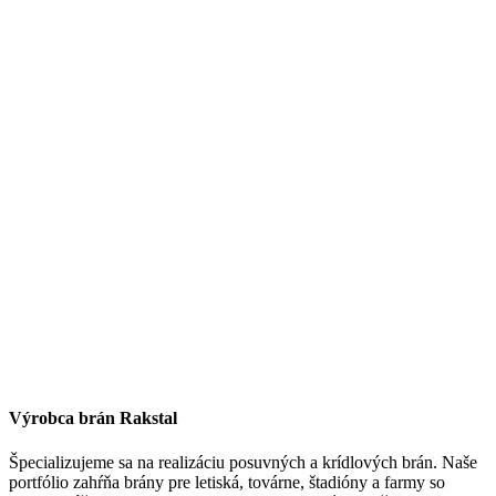
Výrobca brán Rakstal
Špecializujeme sa na realizáciu posuvných a krídlových brán. Naše
portfólio zahŕňa brány pre letiská, továrne, štadióny a farmy so