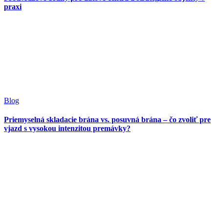
praxi
Blog
Priemyselná skladacie brána vs. posuvná brána – čo zvoliť pre
vjazd s vysokou intenzitou premávky?