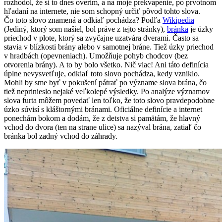
rozhodol, že si to dnes overím, a na moje prekvapenie, po prvotnom
hľadaní na internete, nie som schopný určiť pôvod tohto slova.
Čo toto slovo znamená a odkiaľ pochádza? Podľa
Wikipedia
(Jediný, ktorý som našiel, bol práve z tejto stránky),
bránka
je úzky
priechod v plote, ktorý sa zvyčajne uzatvára dverami. Často sa
stavia v blízkosti brány alebo v samotnej bráne. Tiež úzky priechod
v hradbách (opevneniach). Umožňuje pohyb chodcov (bez
otvorenia brány). A to by bolo všetko. Nič viac! Ani táto definícia
úplne nevysvetľuje, odkiaľ toto slovo pochádza, kedy vzniklo.
Mohli by sme byť v pokušení pátrať po význame slova brána, čo
tiež neprinieslo nejaké veľkolepé výsledky. Po analýze významov
slova furta môžem povedať len toľko, že toto slovo pravdepodobne
úzko súvisí s kláštornými bránami. Oficiálne definície a internet
ponechám bokom a dodám, že z detstva si pamätám, že hlavný
vchod do dvora (ten na strane ulice) sa nazýval brána, zatiaľ čo
bránka bol zadný vchod do záhrady.