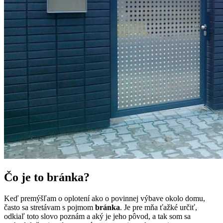
Čo je to bránka?
Keď premýšľam o oplotení ako o povinnej výbave okolo domu,
často sa stretávam s pojmom
bránka
. Je pre mňa ťažké určiť,
odkiaľ toto slovo poznám a aký je jeho pôvod, a tak som sa