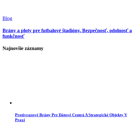
Blog
Brány a ploty pre futbalové štadióny. Bezpečnosť, odolnosť a
funkčnosť
Najnovšie záznamy
Protivrazové Brány Pre Dátové Centrá A Strategické Objekty V
Praxi