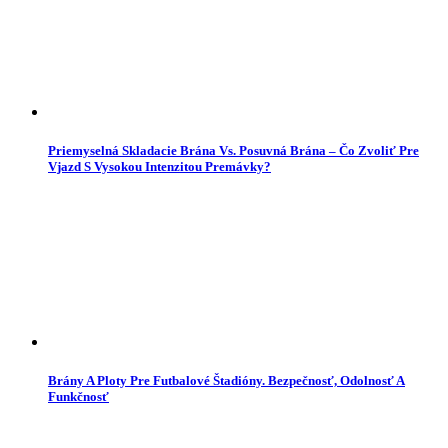
Priemyselná Skladacie Brána Vs. Posuvná Brána – Čo Zvoliť Pre
Vjazd S Vysokou Intenzitou Premávky?
Brány A Ploty Pre Futbalové Štadióny. Bezpečnosť, Odolnosť A
Funkčnosť