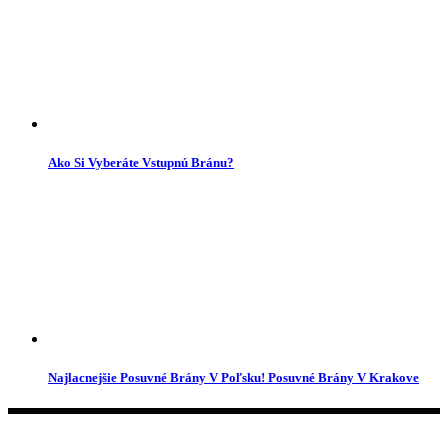
Ako Si Vyberáte Vstupnú Bránu?
Najlacnejšie Posuvné Brány V Poľsku! Posuvné Brány V Krakove