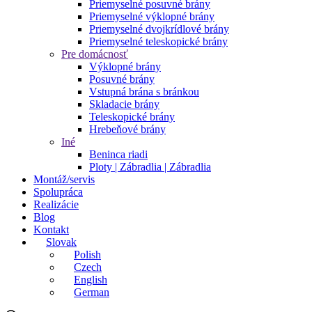
Priemyselné posuvné brány
Priemyselné výklopné brány
Priemyselné dvojkrídlové brány
Priemyselné teleskopické brány
Pre domácnosť
Výklopné brány
Posuvné brány
Vstupná brána s bránkou
Skladacie brány
Teleskopické brány
Hrebeňové brány
Iné
Beninca riadi
Ploty | Zábradlia | Zábradlia
Montáž/servis
Spolupráca
Realizácie
Blog
Kontakt
Slovak
Polish
Czech
English
German