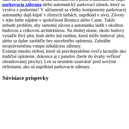
parkovacia zábrana
alebo automatický parkovací zámok, ktorý sa
vysúva z podzemia? V súčasnosti sa všetky komponenty parkovacej
automatiky dajú kúpiť v rôznych farbách, napríklad v sivej. Závory
v tejto farbe nájdete v spoločnosti Beninca alebo Came. Takže
nebude problém, aby samotná závora a automatika ladili s okolitou
budovou a celkovou architektúrou. Na druhej strane, okolo budovy
vysaďte živý plot, hrab alebo inú rastlinu, ktorá môže imitovať plot,
alebo sa úplne zaobíďte bez stavebného oplotenia. Zabráňte
neoprávnenému vstupu inštaláciou zábrany.
Existuje mnoho riešení, ktoré sú pravdepodobne oveľa lacnejšie ako
tradičné oplotenie, dokonca aj z panelov (berte do úvahy veľkosť
ohradzovanej plochy). Len sa nesmiete uzatvárať pred novými
riešeniami, ako sú napríklad parkovacie zábrany.
Súvisiace príspevky