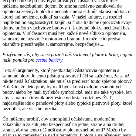
Pri prechádzke po novovybudovaných častiach väčších miest
môžeme nadobudnúť dojem, že sme sa nedávno zamilovali do
oplotenia zelených plôch a nechali sme sa strhnúť akousi módou, o
ktorej ani nevieme, odkiaľ sa vzala. V našej kultúre, na rozdiel
napríklad od anglosaských krajín, si ľudia tradične oplocovali svoje
domy, pričom viacbytové budovy, t. j. obytné bloky, nechávali bez
oplotenia. V súčasnosti musí byť každé nové sídlisko oplotené a,
samozrejme, uzavreté motorovou bránou. Pretože je to predsa
okamžite prestížnejšie a, samozrejme, bezpečnejšie....
Pozývame vás, aby ste si pozreli náš sortiment plotov a brán, najmä
našu ponuku pre
cestné bariéry
Toto sú argumenty, ktoré predkladajú zástancovia oplotenia a
samotné ploty. Je tento prístup správny? Páči sa každému, že sa už
nikde nedá ísť skratkou, ale musí sa predierať touto spleťou plotov?
A tiež to, že tieto ploty by mali byť akousi ozdobou samotných
budov alebo by mali byť skôr symbolické, teda nie také vysoké, len
aby sa nám na trávnik beztrestne nedostal cudzí pes. Žiaľ,
najčastejšie ide o panelové ploty alebo typické pletivové ploty, ktoré
nezdobia, ale vlastne hyzdia.
Čo môžeme urobiť, aby sme splnili očakávania moderného
zákazníka a zaistili jeho bezpečnosť na jednej strane a na druhej
strane, aby sa tento náš nešťastný plot neznehodnotil? Možno by
stálo za to zamyslieť sa nad alternatívou k plotu a nainštalovať napr.