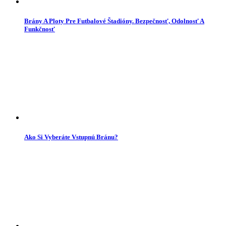
Brány A Ploty Pre Futbalové Štadióny. Bezpečnosť, Odolnosť A
Funkčnosť
Ako Si Vyberáte Vstupnú Bránu?