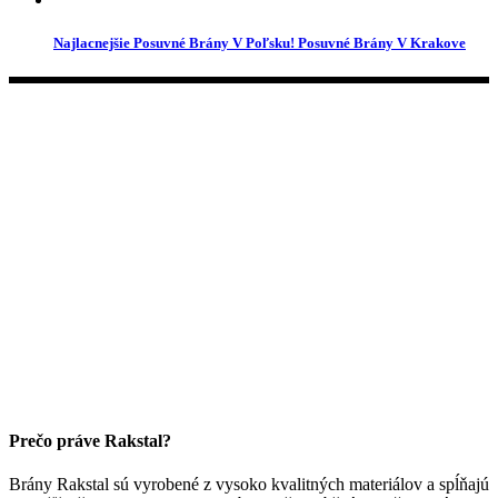
Najlacnejšie Posuvné Brány V Poľsku! Posuvné Brány V Krakove
Prečo práve Rakstal?
Brány Rakstal sú vyrobené z vysoko kvalitných materiálov a spĺňajú