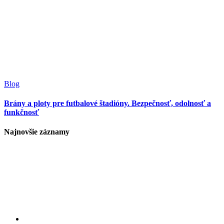
Blog
Brány a ploty pre futbalové štadióny. Bezpečnosť, odolnosť a
funkčnosť
Najnovšie záznamy