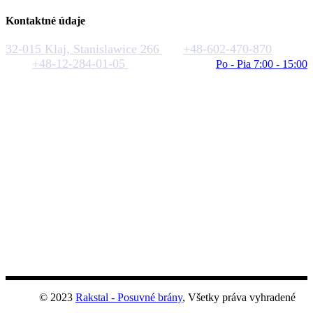
Kontaktné údaje
32-015 Klaj, Stanislawice 266
+48-602-470-870
+48-12-284-01-05
biuro@rakstal.pl
Po - Pia 7:00 - 15:00
© 2023
Rakstal - Posuvné brány
, Všetky práva vyhradené