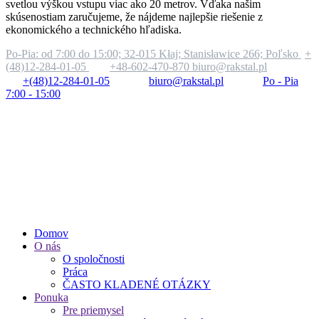
svetlou výškou vstupu viac ako 20 metrov. Vďaka našim
skúsenostiam zaručujeme, že nájdeme najlepšie riešenie z
ekonomického a technického hľadiska.
Po-Pia: od 7:00 do 15:00;
32-015 Kłaj; Stanisławice 266; Poľsko
+
(48)12-284-01-05
+48-602-470-870
biuro@rakstal.pl
+(48)12-284-01-05
biuro@rakstal.pl
Po - Pia
7:00 - 15:00
Domov
O nás
O spoločnosti
Práca
ČASTO KLADENÉ OTÁZKY
Ponuka
Pre priemysel