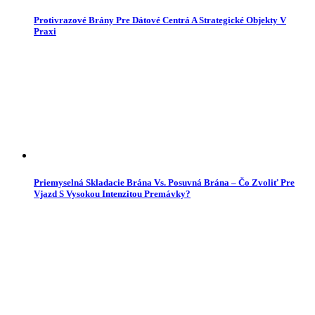
Protivrazové Brány Pre Dátové Centrá A Strategické Objekty V
Praxi
Priemyselná Skladacie Brána Vs. Posuvná Brána – Čo Zvoliť Pre
Vjazd S Vysokou Intenzitou Premávky?