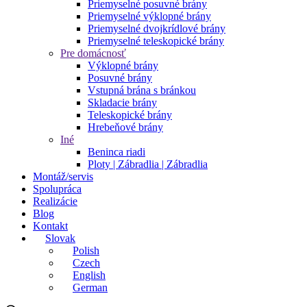
Priemyselné posuvné brány
Priemyselné výklopné brány
Priemyselné dvojkrídlové brány
Priemyselné teleskopické brány
Pre domácnosť
Výklopné brány
Posuvné brány
Vstupná brána s bránkou
Skladacie brány
Teleskopické brány
Hrebeňové brány
Iné
Beninca riadi
Ploty | Zábradlia | Zábradlia
Montáž/servis
Spolupráca
Realizácie
Blog
Kontakt
Slovak
Polish
Czech
English
German