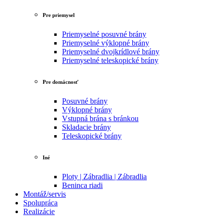
Pre priemysel
Priemyselné posuvné brány
Priemyselné výklopné brány
Priemyselné dvojkrídlové brány
Priemyselné teleskopické brány
Pre domácnosť
Posuvné brány
Výklopné brány
Vstupná brána s bránkou
Skladacie brány
Teleskopické brány
Iné
Ploty | Zábradlia | Zábradlia
Beninca riadi
Montáž/servis
Spolupráca
Realizácie