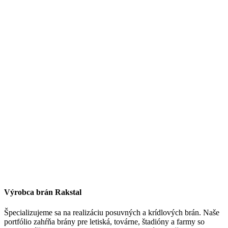
Výrobca brán Rakstal
Špecializujeme sa na realizáciu posuvných a krídlových brán. Naše
portfólio zahŕňa brány pre letiská, továrne, štadióny a farmy so