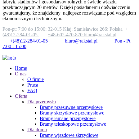
fabryk, stadionów i gospodarstw rolnych o świetle wjazdu
przekraczającym 20 metrów. Dzięki posiadanemu doświadczeniu
gwarantujemy, że znajdziemy najlepsze rozwiązanie pod względem
ekonomicznym i technicznym.
Pon-pt: 7:00 do 15:00;
32-015 Kłaj; Stanisławice 266; Polska
+
(48)12-284-01-05
+48-602-470-870
biuro@rakstal.pl
+(48)12-284-01-05
biuro@rakstal.pl
Pon - Pt
7:00 - 15:00
Home
O nas
O firmie
Praca
FAQ
Oferta
Dla przemysłu
Bramy przesuwne przemysłowe
Bramy skrzydłowe przemysłowe
Bramy łamane przemysłowe
Bramy teleskopowe przemysłowe
Dla domu
Bramy wjazdowe skrzydłowe