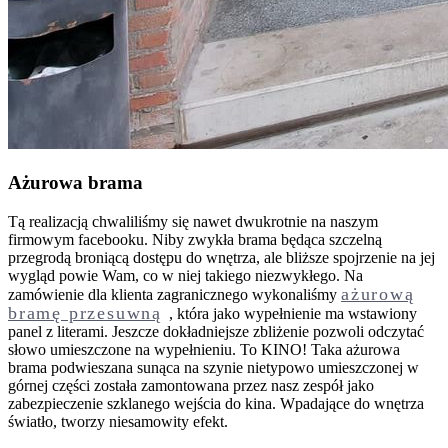
Ażurowa brama
Tą realizacją chwaliliśmy się nawet dwukrotnie na naszym
firmowym facebooku. Niby zwykła brama będąca szczelną
przegrodą broniącą dostępu do wnętrza, ale bliższe spojrzenie na jej
wygląd powie Wam, co w niej takiego niezwykłego. Na
ażurową
zamówienie dla klienta zagranicznego wykonaliśmy
bramę przesuwną
, która jako wypełnienie ma wstawiony
panel z literami. Jeszcze dokładniejsze zbliżenie pozwoli odczytać
słowo umieszczone na wypełnieniu. To KINO! Taka ażurowa
brama podwieszana sunąca na szynie nietypowo umieszczonej w
górnej części została zamontowana przez nasz zespół jako
zabezpieczenie szklanego wejścia do kina. Wpadające do wnętrza
światło, tworzy niesamowity efekt.