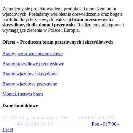
Zajmujemy się projektowaniem, produkcją i montażem bram
wjazdowych. Posiadamy wieloletnie doświadczenie oraz bogate
portfolio dotychczasowych realizacji
bram przesuwnych i
skrzydłowych dla domu i przemysłu
. Realizujemy nietypowe i
wymagające zlecenia w Polsce i Europie.
Oferta – Producent bram przesuwnych i skrzydłowych
Bramy przesuwne przemysłowe
Bramy skrzydłowe przemysłowe
Bramy wjazdowe skrzydłowe
Bramy wjazdowe przesuwne
Montaż i serwis bram
Dane kontaktowe
32-015 Kłaj, Stanisławice 266
+48-602-470-870
+48-12-284-01-05
biuro@rakstal.pl
Pon - Pt 7:00 -
15:00