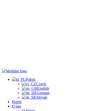
Polish
Czech
English
German
Slovak
Home
O nas
O firmie