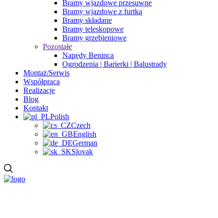
Bramy wjazdowe przesuwne
Bramy wjazdowe z furtką
Bramy składane
Bramy teleskopowe
Bramy grzebieniowe
Pozostałe
Napędy Beninca
Ogrodzenia | Barierki | Balustrady
Montaż/Serwis
Współpraca
Realizacje
Blog
Kontakt
Polish
Czech
English
German
Slovak