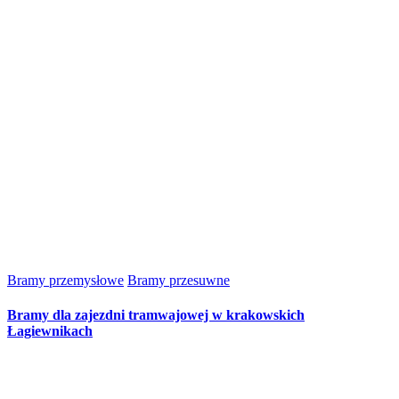
Bramy przemysłowe
Bramy przesuwne
Bramy dla zajezdni tramwajowej w krakowskich
Łagiewnikach