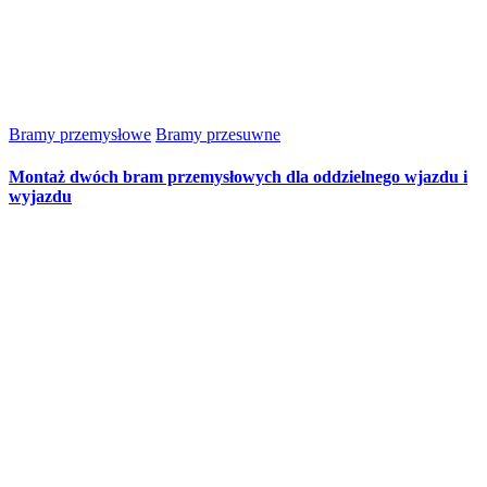
Bramy przemysłowe
Bramy przesuwne
Montaż dwóch bram przemysłowych dla oddzielnego wjazdu i
wyjazdu