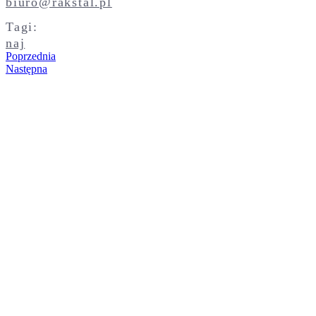
biuro@rakstal.pl
Tagi:
naj
Poprzednia
Następna