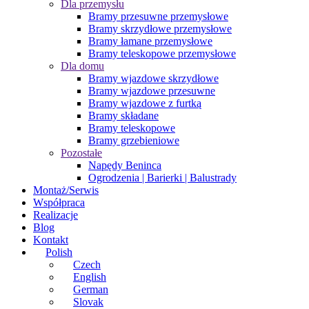
Dla przemysłu
Bramy przesuwne przemysłowe
Bramy skrzydłowe przemysłowe
Bramy łamane przemysłowe
Bramy teleskopowe przemysłowe
Dla domu
Bramy wjazdowe skrzydłowe
Bramy wjazdowe przesuwne
Bramy wjazdowe z furtką
Bramy składane
Bramy teleskopowe
Bramy grzebieniowe
Pozostałe
Napędy Beninca
Ogrodzenia | Barierki | Balustrady
Montaż/Serwis
Współpraca
Realizacje
Blog
Kontakt
Polish
Czech
English
German
Slovak