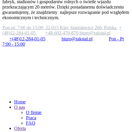
fabryk, stadionów i gospodarstw rolnych o świetle wjazdu
przekraczającym 20 metrów. Dzięki posiadanemu doświadczeniu
gwarantujemy, że znajdziemy najlepsze rozwiązanie pod względem
ekonomicznym i technicznym.
Pon-pt: 7:00 do 15:00;
32-015 Kłaj; Stanisławice 266; Polska
+
(48)12-284-01-05
+48-602-470-870
biuro@rakstal.pl
+(48)12-284-01-05
biuro@rakstal.pl
Pon - Pt
7:00 - 15:00
Home
O nas
O firmie
Praca
FAQ
Oferta