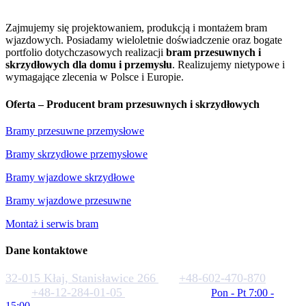
Zajmujemy się projektowaniem, produkcją i montażem bram
wjazdowych. Posiadamy wieloletnie doświadczenie oraz bogate
portfolio dotychczasowych realizacji
bram przesuwnych i
skrzydłowych dla domu i przemysłu
. Realizujemy nietypowe i
wymagające zlecenia w Polsce i Europie.
Oferta – Producent bram przesuwnych i skrzydłowych
Bramy przesuwne przemysłowe
Bramy skrzydłowe przemysłowe
Bramy wjazdowe skrzydłowe
Bramy wjazdowe przesuwne
Montaż i serwis bram
Dane kontaktowe
32-015 Kłaj, Stanisławice 266
+48-602-470-870
+48-12-284-01-05
biuro@rakstal.pl
Pon - Pt 7:00 -
15:00