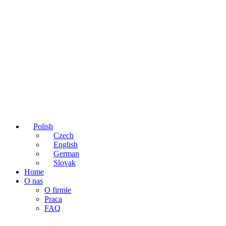
Polish
Czech
English
German
Slovak
Home
O nas
O firmie
Praca
FAQ