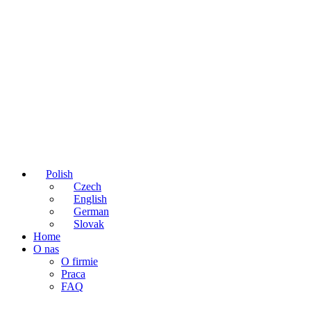
Polish
Czech
English
German
Slovak
Home
O nas
O firmie
Praca
FAQ