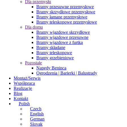
Dla przemysłu
Bramy przesuwne przemysłowe
Bramy skrzydłowe przemysłowe
Bramy łamane przemysłowe
Bramy teleskopowe przemysłowe
Dla domu
Bramy wjazdowe skrzydłowe
Bramy wjazdowe przesuwne
Bramy wjazdowe z furtką
Bramy składane
Bramy teleskopowe
Bramy grzebieniowe
Pozostałe
Napędy Beninca
Ogrodzenia | Barierki | Balustrady
Montaż/Serwis
Współpraca
Realizacje
Blog
Kontakt
Polish
Czech
English
German
Slovak