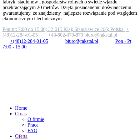
fabryk, stadionów i gospodarstw rolnych o świetle wjazdu
przekraczającym 20 metrów. Dzięki posiadanemu doświadczeniu
gwarantujemy, że znajdziemy najlepsze rozwiązanie pod względem
ekonomicznym i technicznym.
Pon-pt: 7:00 do 15:00;
32-015 Kłaj; Stanisławice 266; Polska
+
(48)12-284-01-05
+48-602-470-870
biuro@rakstal.pl
+(48)12-284-01-05
biuro@rakstal.pl
Pon - Pt
7:00 - 15:00
Home
O nas
O firmie
Praca
FAQ
Oferta