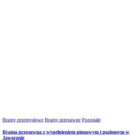
Bramy przemysłowe
Bramy przesuwne
Pozostałe
Brama przesuwna z wypełnieniem pionowym i poziomym w
Jaworznie