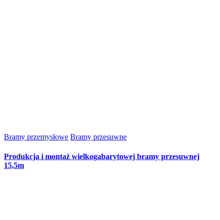
Bramy przemysłowe
Bramy przesuwne
Produkcja i montaż wielkogabarytowej bramy przesuwnej
15,5m