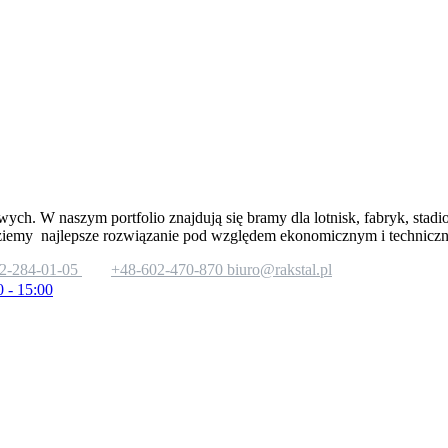
wych. W naszym portfolio znajdują się bramy dla lotnisk, fabryk, stad
ziemy najlepsze rozwiązanie pod względem ekonomicznym i technicz
2-284-01-05
+48-602-470-870
biuro@rakstal.pl
0 - 15:00