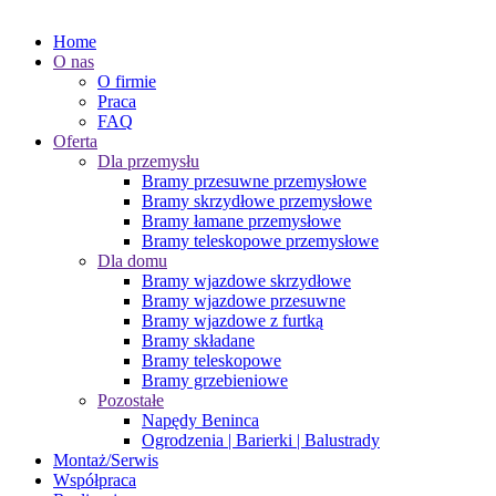
Home
O nas
O firmie
Praca
FAQ
Oferta
Dla przemysłu
Bramy przesuwne przemysłowe
Bramy skrzydłowe przemysłowe
Bramy łamane przemysłowe
Bramy teleskopowe przemysłowe
Dla domu
Bramy wjazdowe skrzydłowe
Bramy wjazdowe przesuwne
Bramy wjazdowe z furtką
Bramy składane
Bramy teleskopowe
Bramy grzebieniowe
Pozostałe
Napędy Beninca
Ogrodzenia | Barierki | Balustrady
Montaż/Serwis
Współpraca