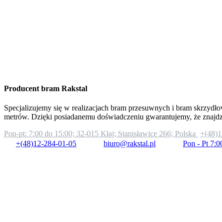
Producent bram Rakstal
Specjalizujemy się w realizacjach bram przesuwnych i bram skrzydło
metrów. Dzięki posiadanemu doświadczeniu gwarantujemy, że znajd
Pon-pt: 7:00 do 15:00;
32-015 Kłaj; Stanisławice 266; Polska
+(48)1
+(48)12-284-01-05
biuro@rakstal.pl
Pon - Pt 7:0