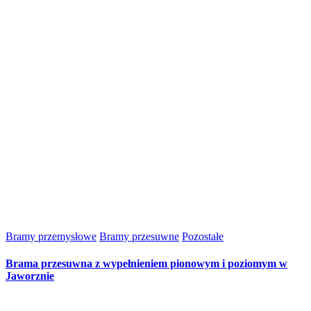
Bramy przemysłowe
Bramy przesuwne
Pozostałe
Brama przesuwna z wypełnieniem pionowym i poziomym w
Jaworznie