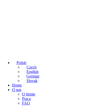
Polish
Czech
English
German
Slovak
Home
O nas
O firmie
Praca
FAQ