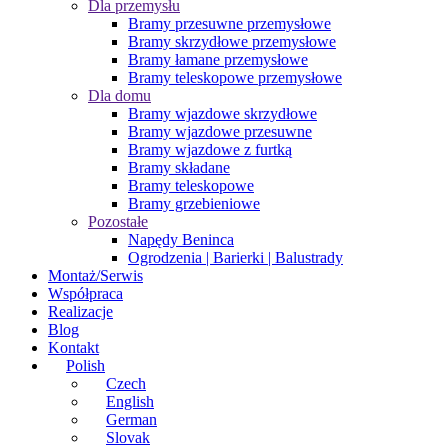
Dla przemysłu
Bramy przesuwne przemysłowe
Bramy skrzydłowe przemysłowe
Bramy łamane przemysłowe
Bramy teleskopowe przemysłowe
Dla domu
Bramy wjazdowe skrzydłowe
Bramy wjazdowe przesuwne
Bramy wjazdowe z furtką
Bramy składane
Bramy teleskopowe
Bramy grzebieniowe
Pozostałe
Napędy Beninca
Ogrodzenia | Barierki | Balustrady
Montaż/Serwis
Współpraca
Realizacje
Blog
Kontakt
Polish
Czech
English
German
Slovak