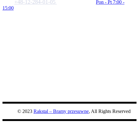
+48-12-284-01-05
biuro@rakstal.pl
Pon - Pt 7:00 -
15:00
© 2023
Rakstal – Bramy przesuwne
, All Rights Reserved