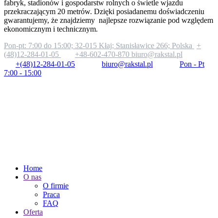
fabryk, stadionów i gospodarstw rolnych o świetle wjazdu
przekraczającym 20 metrów. Dzięki posiadanemu doświadczeniu
gwarantujemy, że znajdziemy najlepsze rozwiązanie pod względem
ekonomicznym i technicznym.
Pon-pt: 7:00 do 15:00;
32-015 Kłaj; Stanisławice 266; Polska
+
(48)12-284-01-05
+48-602-470-870
biuro@rakstal.pl
+(48)12-284-01-05
biuro@rakstal.pl
Pon - Pt
7:00 - 15:00
Home
O nas
O firmie
Praca
FAQ
Oferta