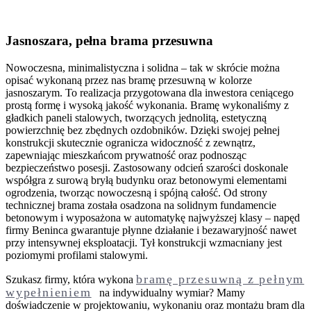
Jasnoszara, pełna brama przesuwna
Nowoczesna, minimalistyczna i solidna – tak w skrócie można
opisać wykonaną przez nas bramę przesuwną w kolorze
jasnoszarym. To realizacja przygotowana dla inwestora ceniącego
prostą formę i wysoką jakość wykonania. Bramę wykonaliśmy z
gładkich paneli stalowych, tworzących jednolitą, estetyczną
powierzchnię bez zbędnych ozdobników. Dzięki swojej pełnej
konstrukcji skutecznie ogranicza widoczność z zewnątrz,
zapewniając mieszkańcom prywatność oraz podnosząc
bezpieczeństwo posesji. Zastosowany odcień szarości doskonale
współgra z surową bryłą budynku oraz betonowymi elementami
ogrodzenia, tworząc nowoczesną i spójną całość. Od strony
technicznej brama została osadzona na solidnym fundamencie
betonowym i wyposażona w automatykę najwyższej klasy – napęd
firmy Beninca gwarantuje płynne działanie i bezawaryjność nawet
przy intensywnej eksploatacji. Tył konstrukcji wzmacniany jest
poziomymi profilami stalowymi.
bramę przesuwną z pełnym
Szukasz firmy, która wykona
wypełnieniem
na indywidualny wymiar? Mamy
doświadczenie w projektowaniu, wykonaniu oraz montażu bram dla