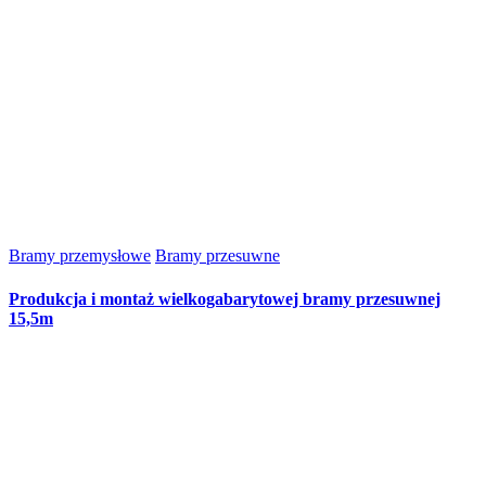
Bramy przemysłowe
Bramy przesuwne
Produkcja i montaż wielkogabarytowej bramy przesuwnej
15,5m