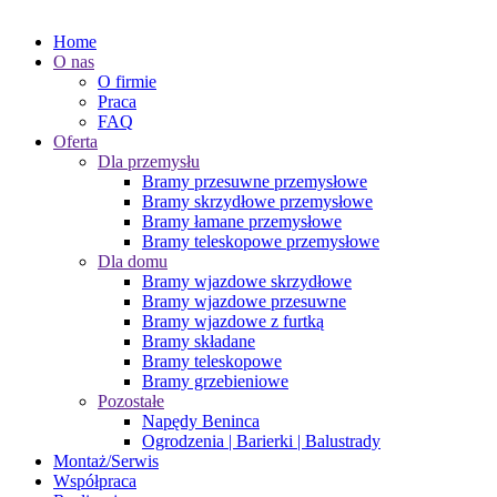
Home
O nas
O firmie
Praca
FAQ
Oferta
Dla przemysłu
Bramy przesuwne przemysłowe
Bramy skrzydłowe przemysłowe
Bramy łamane przemysłowe
Bramy teleskopowe przemysłowe
Dla domu
Bramy wjazdowe skrzydłowe
Bramy wjazdowe przesuwne
Bramy wjazdowe z furtką
Bramy składane
Bramy teleskopowe
Bramy grzebieniowe
Pozostałe
Napędy Beninca
Ogrodzenia | Barierki | Balustrady
Montaż/Serwis
Współpraca