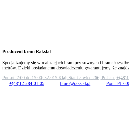
Producent bram Rakstal
Specjalizujemy się w realizacjach bram przesuwnych i bram skrzydło
metrów. Dzięki posiadanemu doświadczeniu gwarantujemy, że znajd
Pon-pt: 7:00 do 15:00;
32-015 Kłaj; Stanisławice 266; Polska
+(48)1
+(48)12-284-01-05
biuro@rakstal.pl
Pon - Pt 7:0