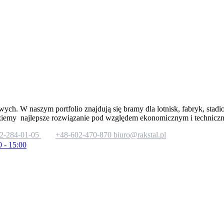
wych. W naszym portfolio znajdują się bramy dla lotnisk, fabryk, stad
ziemy najlepsze rozwiązanie pod względem ekonomicznym i technicz
2-284-01-05
+48-602-470-870
biuro@rakstal.pl
0 - 15:00