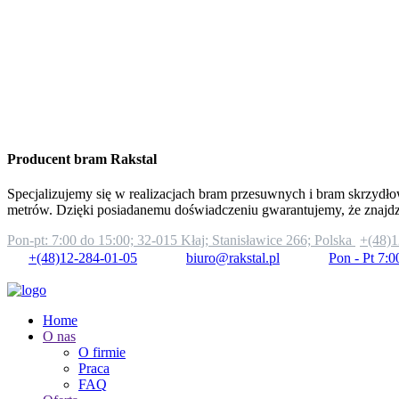
Producent bram Rakstal
Specjalizujemy się w realizacjach bram przesuwnych i bram skrzydło
metrów. Dzięki posiadanemu doświadczeniu gwarantujemy, że znajd
Pon-pt: 7:00 do 15:00;
32-015 Kłaj; Stanisławice 266; Polska
+(48)1
+(48)12-284-01-05
biuro@rakstal.pl
Pon - Pt 7:0
Home
O nas
O firmie
Praca
FAQ