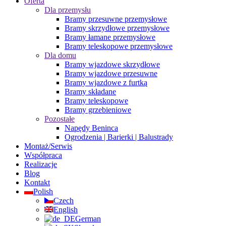
Oferta
Dla przemysłu
Bramy przesuwne przemysłowe
Bramy skrzydłowe przemysłowe
Bramy łamane przemysłowe
Bramy teleskopowe przemysłowe
Dla domu
Bramy wjazdowe skrzydłowe
Bramy wjazdowe przesuwne
Bramy wjazdowe z furtką
Bramy składane
Bramy teleskopowe
Bramy grzebieniowe
Pozostałe
Napędy Beninca
Ogrodzenia | Barierki | Balustrady
Montaż/Serwis
Współpraca
Realizacje
Blog
Kontakt
Polish
Czech
English
German