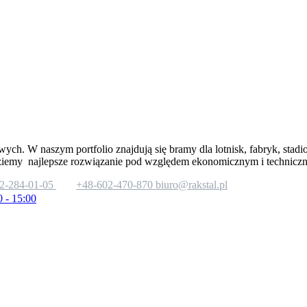
wych. W naszym portfolio znajdują się bramy dla lotnisk, fabryk, stad
ziemy najlepsze rozwiązanie pod względem ekonomicznym i technicz
2-284-01-05
+48-602-470-870
biuro@rakstal.pl
0 - 15:00