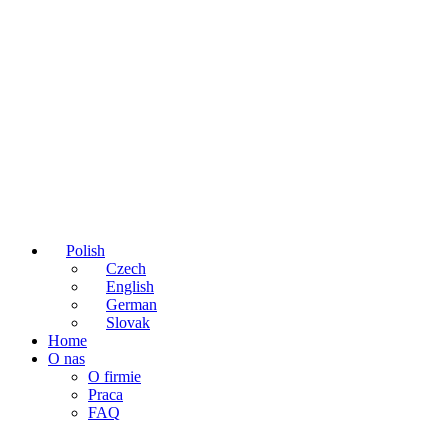
Polish
Czech
English
German
Slovak
Home
O nas
O firmie
Praca
FAQ