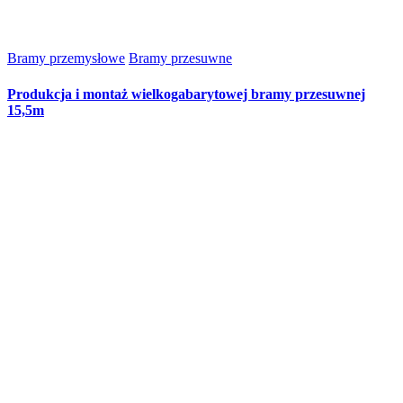
Bramy przemysłowe
Bramy przesuwne
Produkcja i montaż wielkogabarytowej bramy przesuwnej
15,5m