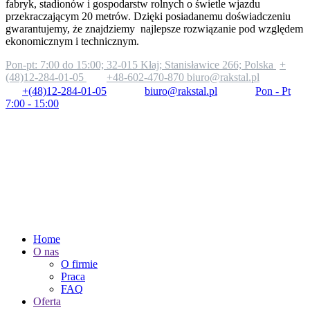
fabryk, stadionów i gospodarstw rolnych o świetle wjazdu
przekraczającym 20 metrów. Dzięki posiadanemu doświadczeniu
gwarantujemy, że znajdziemy najlepsze rozwiązanie pod względem
ekonomicznym i technicznym.
Pon-pt: 7:00 do 15:00;
32-015 Kłaj; Stanisławice 266; Polska
+
(48)12-284-01-05
+48-602-470-870
biuro@rakstal.pl
+(48)12-284-01-05
biuro@rakstal.pl
Pon - Pt
7:00 - 15:00
Home
O nas
O firmie
Praca
FAQ
Oferta