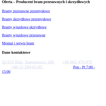
Oferta – Producent bram przesuwnych i skrzydłowych
Bramy przesuwne przemysłowe
Bramy skrzydłowe przemysłowe
Bramy wjazdowe skrzydłowe
Bramy wjazdowe przesuwne
Montaż i serwis bram
Dane kontaktowe
32-015 Kłaj, Stanisławice 266
+48-602-470-870
+48-12-284-01-05
biuro@rakstal.pl
Pon - Pt 7:00 -
15:00