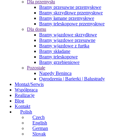
Dla przemysłu
Bramy przesuwne przemysłowe
Bramy skrzydłowe przemysłowe
Bramy łamane przemysłowe
Bramy teleskopowe przemysłowe
Dla domu
Bramy wjazdowe skrzydłowe
Bramy wjazdowe przesuwne
Bramy wjazdowe z furtką
Bramy składane
Bramy teleskopowe
Bramy grzebieniowe
Pozostałe
Napędy Beninca
Ogrodzenia | Barierki | Balustrady
Montaż/Serwis
Współpraca
Realizacje
Blog
Kontakt
Polish
Czech
English
German
Slovak