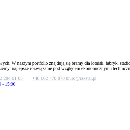
wych. W naszym portfolio znajdują się bramy dla lotnisk, fabryk, stad
ziemy najlepsze rozwiązanie pod względem ekonomicznym i technicz
2-284-01-05
+48-602-470-870
biuro@rakstal.pl
0 - 15:00