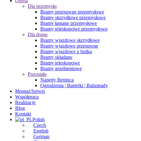
Oferta
Dla przemysłu
Bramy przesuwne przemysłowe
Bramy skrzydłowe przemysłowe
Bramy łamane przemysłowe
Bramy teleskopowe przemysłowe
Dla domu
Bramy wjazdowe skrzydłowe
Bramy wjazdowe przesuwne
Bramy wjazdowe z furtką
Bramy składane
Bramy teleskopowe
Bramy grzebieniowe
Pozostałe
Napędy Beninca
Ogrodzenia | Barierki | Balustrady
Montaż/Serwis
Współpraca
Realizacje
Blog
Kontakt
Polish
Czech
English
German