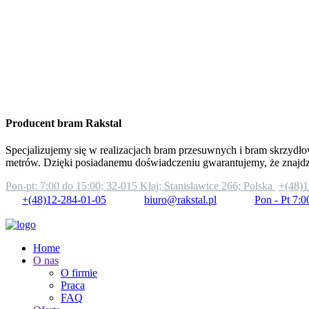
Producent bram Rakstal
Specjalizujemy się w realizacjach bram przesuwnych i bram skrzydło
metrów. Dzięki posiadanemu doświadczeniu gwarantujemy, że znajd
Pon-pt: 7:00 do 15:00;
32-015 Kłaj; Stanisławice 266; Polska
+(48)1
+(48)12-284-01-05
biuro@rakstal.pl
Pon - Pt 7:0
Home
O nas
O firmie
Praca
FAQ