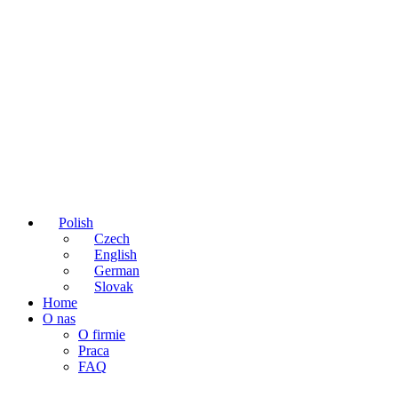
Polish
Czech
English
German
Slovak
Home
O nas
O firmie
Praca
FAQ