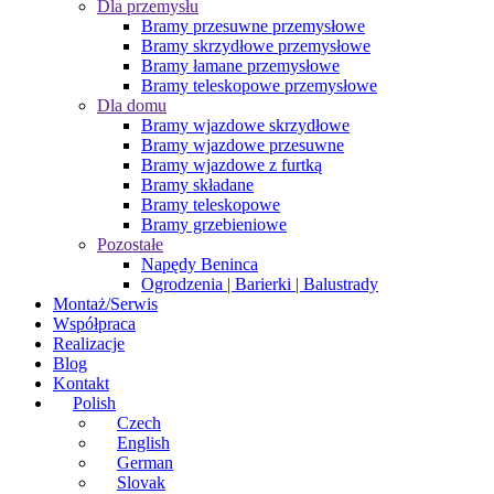
Dla przemysłu
Bramy przesuwne przemysłowe
Bramy skrzydłowe przemysłowe
Bramy łamane przemysłowe
Bramy teleskopowe przemysłowe
Dla domu
Bramy wjazdowe skrzydłowe
Bramy wjazdowe przesuwne
Bramy wjazdowe z furtką
Bramy składane
Bramy teleskopowe
Bramy grzebieniowe
Pozostałe
Napędy Beninca
Ogrodzenia | Barierki | Balustrady
Montaż/Serwis
Współpraca
Realizacje
Blog
Kontakt
Polish
Czech
English
German
Slovak