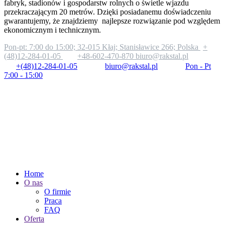
fabryk, stadionów i gospodarstw rolnych o świetle wjazdu
przekraczającym 20 metrów. Dzięki posiadanemu doświadczeniu
gwarantujemy, że znajdziemy najlepsze rozwiązanie pod względem
ekonomicznym i technicznym.
Pon-pt: 7:00 do 15:00;
32-015 Kłaj; Stanisławice 266; Polska
+
(48)12-284-01-05
+48-602-470-870
biuro@rakstal.pl
+(48)12-284-01-05
biuro@rakstal.pl
Pon - Pt
7:00 - 15:00
Home
O nas
O firmie
Praca
FAQ
Oferta