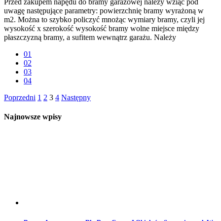
Przed zakupem napędu do bramy garażowej należy wziąć pod
uwagę następujące parametry: powierzchnię bramy wyrażoną w
m2. Można to szybko policzyć mnożąc wymiary bramy, czyli jej
wysokość x szerokość wysokość bramy wolne miejsce między
płaszczyzną bramy, a sufitem wewnątrz garażu. Należy
01
02
03
04
Stronicowanie
Poprzedni
1
2
3
4
Następny
wpisów
Najnowsze wpisy