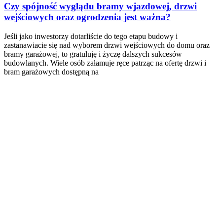
Czy spójność wyglądu bramy wjazdowej, drzwi
wejściowych oraz ogrodzenia jest ważna?
Jeśli jako inwestorzy dotarliście do tego etapu budowy i
zastanawiacie się nad wyborem drzwi wejściowych do domu oraz
bramy garażowej, to gratuluję i życzę dalszych sukcesów
budowlanych. Wiele osób załamuje ręce patrząc na ofertę drzwi i
bram garażowych dostępną na